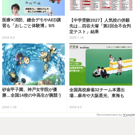
医療✕消防、縫合デモやAED講
【中学受験2027】人気校の併願
習も「おしごと体験博」9/5
先は…四谷大塚「第2回合不合判
定テスト」結果
2026.8.6
2026.7.16
砂金甲子園、神戸女学院が優
全国高校麻雀32チーム本選出
勝…全国14校の中高生が腕競う
場…麻布や大阪星光、東海も
2026.7.29
2026.8.5
Recommended by