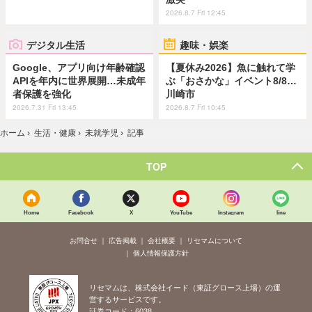
2026.8.7 Fri 12:45
デジタル生活
趣味・娯楽
Google、アプリ向け年齢確認
【夏休み2026】魚に触れて学
APIを年内に世界展開…未成年
ぶ「おさかな」イベント8/8…
者保護を強化
川崎市
2026.7.31 Fri 13:45
2026.8.7 Fri 10:45
ホーム
›
生活・健康
›
未就学児
›
記事
TOP
Home
Facebook
X
YouTube
Instagram
line
お問合せ
広告掲載
会社概要
リセマムについて
個人情報保護方針
リセマムは、株式会社イード（東証グロース上場）の運
営するサービスです。
証券コード：6038