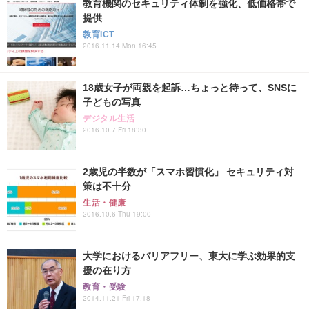
教育機関のセキュリティ体制を強化、低価格帯で
提供
教育ICT
2016.11.14 Mon 16:45
18歳女子が両親を起訴…ちょっと待って、SNSに
子どもの写真
デジタル生活
2016.10.7 Fri 18:30
2歳児の半数が「スマホ習慣化」 セキュリティ対
策は不十分
生活・健康
2016.10.6 Thu 19:00
大学におけるバリアフリー、東大に学ぶ効果的支
援の在り方
教育・受験
2014.11.21 Fri 17:18