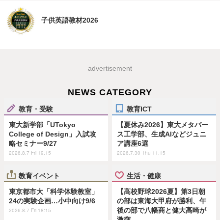
子供英語教材2026
advertisement
NEWS CATEGORY
教育・受験
教育ICT
東大新学部「UTokyo
【夏休み2026】東大メタバー
College of Design」入試攻
ス工学部、生成AIなどジュニ
略セミナー9/27
ア講座6選
2026.8.7 Fri 19:15
2026.7.30 Thu 11:15
教育イベント
生活・健康
東京都市大「科学体験教室」
【高校野球2026夏】第3日朝
24の実験企画…小中向け9/6
の部は東海大甲府が勝利、午
後の部で八幡商と健大高崎が
2026.8.7 Fri 18:15
激突