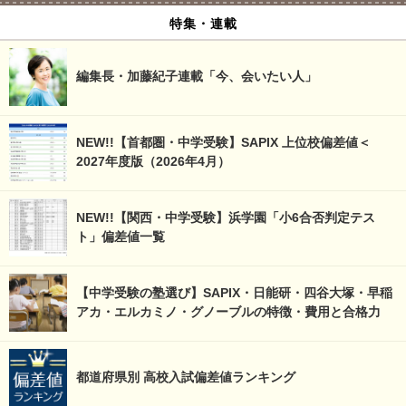
特集・連載
編集長・加藤紀子連載「今、会いたい人」
NEW!!【首都圏・中学受験】SAPIX 上位校偏差値＜
2027年度版（2026年4月）
NEW!!【関西・中学受験】浜学園「小6合否判定テス
ト」偏差値一覧
【中学受験の塾選び】SAPIX・日能研・四谷大塚・早稲
アカ・エルカミノ・グノーブルの特徴・費用と合格力
都道府県別 高校入試偏差値ランキング