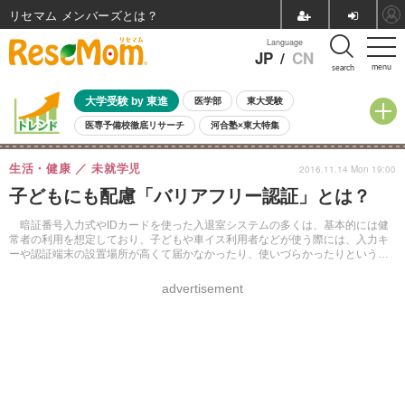
リセマム メンバーズ
Language
JP
/
CN
menu
search
大学受験 by 東進
医学部
東大受験
医専予備校徹底リサーチ
河合塾×東大特集
親子で考える大学選び
高校受験
中学受験
小学校受験
生活・健康
未就学児
2016.11.14 Mon 19:00
共通テスト
夏休み
8月開催学校説明会・相談会
子どもにも配慮「バリアフリー認証」とは？
8月開催イベント・WS
全国公立高校 過去問
人気記事
自由研究教材（小学生向け）
自由研究教材（中学生向け）
ランキング
暗証番号入力式やIDカードを使った入退室システムの多くは、基本的には健
常者の利用を想定しており、子どもや車イス利用者などが使う際には、入力キ
ーや認証端末の設置場所が高くて届かなかったり、使いづらかったりという課
題があったという。
advertisement