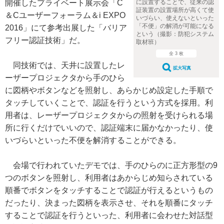
開催したプライベート展示会「C
に設置することで、従来の認
証装置の設置場所が高くて使
＆Cユーザーフォーラム＆i EXPO
いづらい、使えないといった
「不便」の解消が可能になる
2016」にて参考出展した「バリア
という（撮影：防犯システム
フリー認証技術」だ。
取材班）
全 3 枚
同技術では、天井に設置したレ
拡大写真
ーザープロジェクタから手のひら
に図柄やボタンなどを照射し、あらかじめ設定した手順で
タッチしていくことで、認証を行うという方式を採用。利
用者は、レーザープロジェクタからの照射を受けられる場
所に行くだけでいいので、認証端末に届かなかったり、使
いづらいといった不便を解消することができる。
会場で行われていたデモでは、手のひらのに正方形型の9
つのボタンを照射し、利用者はあからじめ知らされている
順番でボタンをタッチすることで認証が行えるというもの
だったり、決まった図柄を表示させ、それを順番にタッチ
することで認証を行うといった、利用者に会わせた対話型