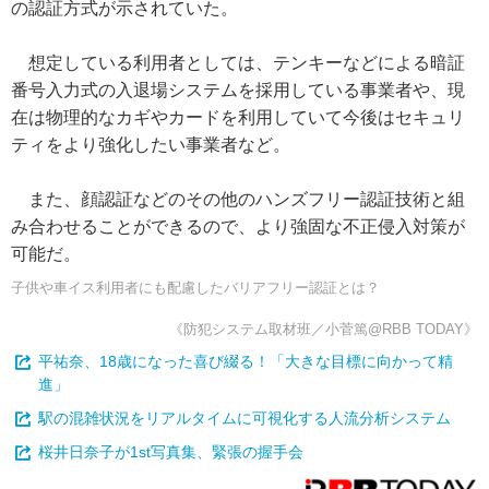
の認証方式が示されていた。
想定している利用者としては、テンキーなどによる暗証
番号入力式の入退場システムを採用している事業者や、現
在は物理的なカギやカードを利用していて今後はセキュリ
ティをより強化したい事業者など。
また、顔認証などのその他のハンズフリー認証技術と組
み合わせることができるので、より強固な不正侵入対策が
可能だ。
子供や車イス利用者にも配慮したバリアフリー認証とは？
《防犯システム取材班／小菅篤@RBB TODAY》
平祐奈、18歳になった喜び綴る！「大きな目標に向かって精
進」
駅の混雑状況をリアルタイムに可視化する人流分析システム
桜井日奈子が1st写真集、緊張の握手会