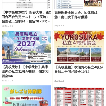
【中学受験2027】四谷大塚、第2
高校囲碁全国大会、団体戦は
回合不合判定テスト（7/5実施）
灘・南山女子部が優勝
偏差値…筑駒74・桜蔭70＜PR＞
2026.7.10
2026.8.5
【高校受験】【中学受験】兵庫
【高校受験】横須賀の私立4校が
県内の私立31校が集結、個別相
参加…合同相談会10/12
談会9/6
2026.7.28
2026.8.5