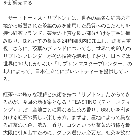
を新発売する。
「サー・トーマス・リプトン」は、世界の高名な紅茶の産
地から厳選された茶葉のみを使用した品質へのこだわりを
持つ紅茶ブランド。茶葉の上質な良い部分だけを丁寧に摘
み取り、採れたての茶葉を24時間以内に加工し、鮮度も重
視。さらに、茶葉のブレンドについても、世界で約60人の
リプトンブレンダーがその技術を継承しており、日本では
世界に10人しかいない「リプトン マスターブレンダー」の
1人によって、日本仕立てにブレンドティーを提供してい
る。
紅茶への確かな理解と技術を持つ「リプトン」だからでき
るのが、今回の新提案となる「TEASTING（ティースティ
ング）」だ。産地ごとに異なる紅茶の香り、味わいを利き
分ける紅茶の新しい楽しみ方。まずは、産地によって異な
る紅茶の水色、渋み、香り、コクといった茶葉の特徴を最
大限に引き出すために、グラス選びが必要だ。紅茶を飲む