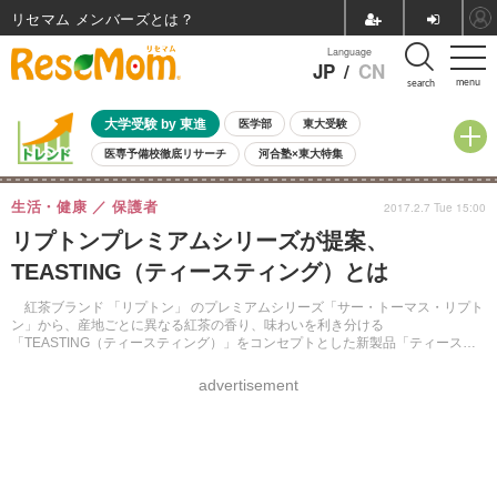
リセマム メンバーズ
Language
JP
/
CN
menu
search
大学受験 by 東進
医学部
東大受験
医専予備校徹底リサーチ
河合塾×東大特集
親子で考える大学選び
高校受験
中学受験
小学校受験
生活・健康
保護者
2017.2.7 Tue 15:00
共通テスト
夏休み
8月開催学校説明会・相談会
リプトンプレミアムシリーズが提案、
8月開催イベント・WS
全国公立高校 過去問
人気記事
TEASTING（ティースティング）とは
自由研究教材（小学生向け）
自由研究教材（中学生向け）
ランキング
紅茶ブランド 「リプトン」 のプレミアムシリーズ「サー・トーマス・リプト
ン」から、産地ごとに異なる紅茶の香り、味わいを利き分ける
「TEASTING（ティースティング）」をコンセプトとした新製品「ティーステ
ィングキット」などが新発売。
advertisement