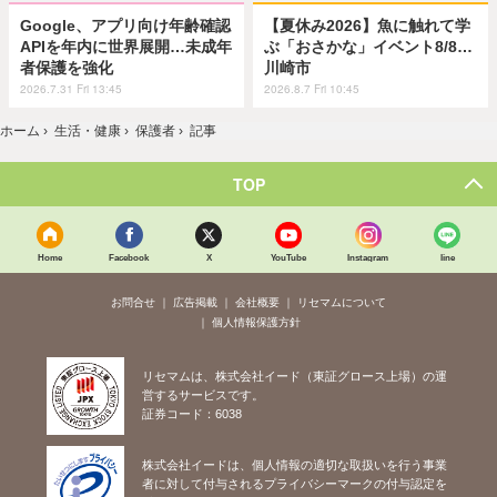
Google、アプリ向け年齢確認
【夏休み2026】魚に触れて学
APIを年内に世界展開…未成年
ぶ「おさかな」イベント8/8…
者保護を強化
川崎市
2026.7.31 Fri 13:45
2026.8.7 Fri 10:45
ホーム
›
生活・健康
›
保護者
›
記事
TOP
Home
Facebook
X
YouTube
Instagram
line
お問合せ
広告掲載
会社概要
リセマムについて
個人情報保護方針
リセマムは、株式会社イード（東証グロース上場）の運
営するサービスです。
証券コード：6038
株式会社イードは、個人情報の適切な取扱いを行う事業
者に対して付与されるプライバシーマークの付与認定を