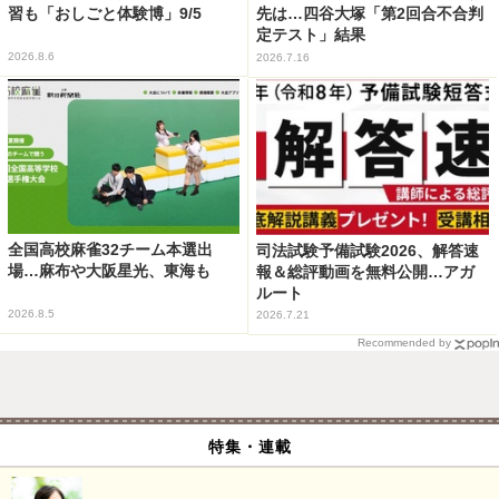
習も「おしごと体験博」9/5
先は…四谷大塚「第2回合不合判
定テスト」結果
2026.8.6
2026.7.16
全国高校麻雀32チーム本選出
司法試験予備試験2026、解答速
場…麻布や大阪星光、東海も
報＆総評動画を無料公開…アガ
ルート
2026.8.5
2026.7.21
Recommended by
特集・連載