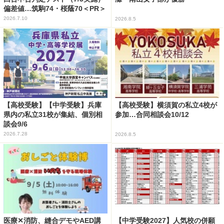
偏差値…筑駒74・桜蔭70＜PR＞
2026.7.10
2026.8.5
【高校受験】【中学受験】兵庫
【高校受験】横須賀の私立4校が
県内の私立31校が集結、個別相
参加…合同相談会10/12
談会9/6
2026.7.28
2026.8.5
医療✕消防、縫合デモやAED講
【中学受験2027】人気校の併願