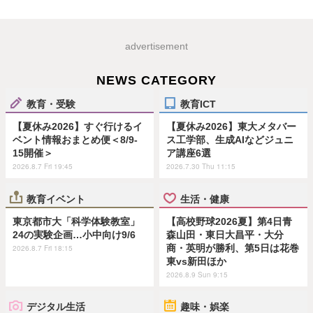
advertisement
NEWS CATEGORY
教育・受験
教育ICT
【夏休み2026】すぐ行けるイ
【夏休み2026】東大メタバー
ベント情報おまとめ便＜8/9-
ス工学部、生成AIなどジュニ
15開催＞
ア講座6選
2026.8.7 Fri 19:45
2026.7.30 Thu 11:15
教育イベント
生活・健康
東京都市大「科学体験教室」
【高校野球2026夏】第4日青
24の実験企画…小中向け9/6
森山田・東日大昌平・大分
商・英明が勝利、第5日は花巻
2026.8.7 Fri 18:15
東vs新田ほか
2026.8.9 Sun 9:15
デジタル生活
趣味・娯楽