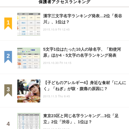
保護者アクセスランキング
漢字三文字名字ランキング発表…2位「長谷
川」、1位は？
2015.10.9 Fri 12:45
5文字1位はたった10人の珍名字、「勅使河
原」ほか4・5文字の名字ランキング発表
2015.10.30 Fri 14:15
【子どものアレルギー4】身近な食材「にんに
く」「ねぎ」が咳・腹痛の原因に？
2015.11.5 Thu 9:45
東京23区と同じ名字ランキング…3位「足
立」2位「渋谷」、1位は？