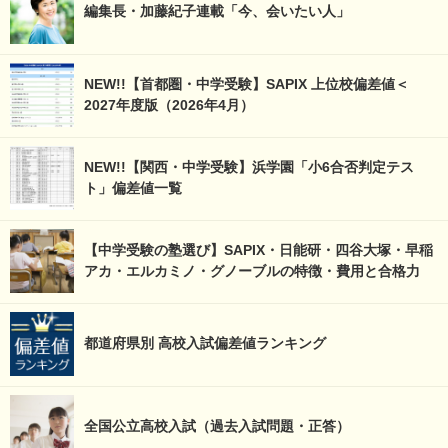
編集長・加藤紀子連載「今、会いたい人」
NEW!!【首都圏・中学受験】SAPIX 上位校偏差値＜
2027年度版（2026年4月）
NEW!!【関西・中学受験】浜学園「小6合否判定テス
ト」偏差値一覧
【中学受験の塾選び】SAPIX・日能研・四谷大塚・早稲
アカ・エルカミノ・グノーブルの特徴・費用と合格力
都道府県別 高校入試偏差値ランキング
全国公立高校入試（過去入試問題・正答）