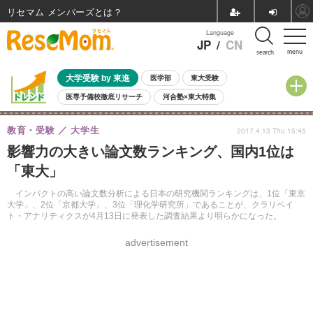
リセマム メンバーズ
Language
JP
/
CN
menu
search
大学受験 by 東進
医学部
東大受験
医専予備校徹底リサーチ
河合塾×東大特集
親子で考える大学選び
高校受験
中学受験
小学校受験
教育・受験
大学生
2017.4.13 Thu 15:45
共通テスト
夏休み
8月開催学校説明会・相談会
影響力の大きい論文数ランキング、国内1位は
8月開催イベント・WS
全国公立高校 過去問
人気記事
「東大」
自由研究教材（小学生向け）
自由研究教材（中学生向け）
ランキング
インパクトの高い論文数分析による日本の研究機関ランキングは、1位「東京
大学」、2位「京都大学」、3位「理化学研究所」であることが、クラリベイ
ト・アナリティクスが4月13日に発表した調査結果より明らかになった。
advertisement