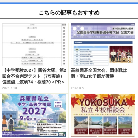
こちらの記事もおすすめ
【中学受験2027】四谷大塚、第2
高校囲碁全国大会、団体戦は
回合不合判定テスト（7/5実施）
灘・南山女子部が優勝
偏差値…筑駒74・桜蔭70＜PR＞
2026.7.10
2026.8.5