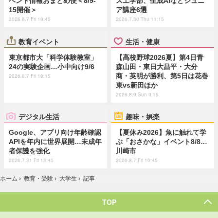
ベント情報おまとめ便＜8/9-
ス工学部、生成AIなどジュニ
15開催＞
ア講座6選
2026.8.7 Fri 19:45
2026.7.30 Thu 11:15
教育イベント
生活・健康
東京都市大「科学体験教室」
【高校野球2026夏】第4日青
24の実験企画…小中向け9/6
森山田・東日大昌平・大分
商・英明が勝利、第5日は花巻
2026.8.7 Fri 18:15
東vs新田ほか
2026.8.9 Sun 9:15
デジタル生活
趣味・娯楽
Google、アプリ向け年齢確認
【夏休み2026】魚に触れて学
APIを年内に世界展開…未成年
ぶ「おさかな」イベント8/8…
者保護を強化
川崎市
2026.7.31 Fri 13:45
2026.8.7 Fri 10:45
ホーム
›
教育・受験
›
大学生
›
記事
TOP