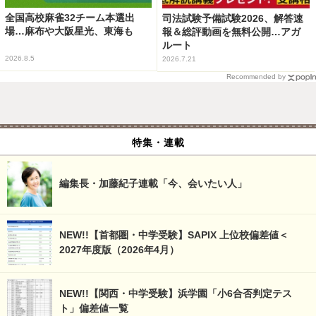
全国高校麻雀32チーム本選出
司法試験予備試験2026、解答速
場…麻布や大阪星光、東海も
報＆総評動画を無料公開…アガ
ルート
2026.8.5
2026.7.21
Recommended by
特集・連載
編集長・加藤紀子連載「今、会いたい人」
NEW!!【首都圏・中学受験】SAPIX 上位校偏差値＜
2027年度版（2026年4月）
NEW!!【関西・中学受験】浜学園「小6合否判定テス
ト」偏差値一覧