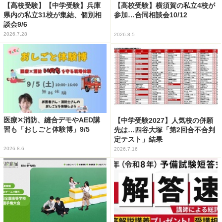
【高校受験】【中学受験】兵庫
【高校受験】横須賀の私立4校が
県内の私立31校が集結、個別相
参加…合同相談会10/12
談会9/6
2026.7.28
2026.8.5
医療✕消防、縫合デモやAED講
【中学受験2027】人気校の併願
習も「おしごと体験博」9/5
先は…四谷大塚「第2回合不合判
定テスト」結果
2026.8.6
2026.7.16