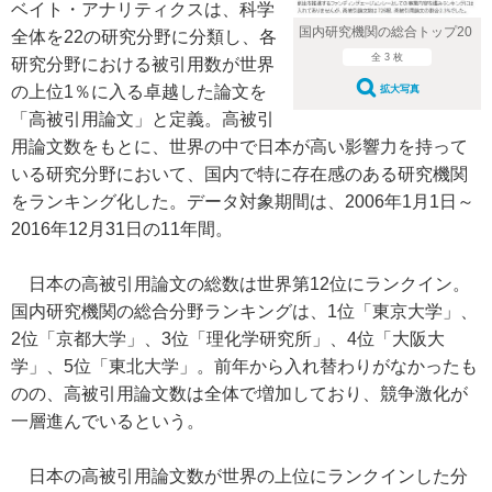
ベイト・アナリティクスは、科学
国内研究機関の総合トップ20
全体を22の研究分野に分類し、各
全 3 枚
研究分野における被引用数が世界
の上位1％に入る卓越した論文を
拡大写真
「高被引用論文」と定義。高被引
用論文数をもとに、世界の中で日本が高い影響力を持って
いる研究分野において、国内で特に存在感のある研究機関
をランキング化した。データ対象期間は、2006年1月1日～
2016年12月31日の11年間。
日本の高被引用論文の総数は世界第12位にランクイン。
国内研究機関の総合分野ランキングは、1位「東京大学」、
2位「京都大学」、3位「理化学研究所」、4位「大阪大
学」、5位「東北大学」。前年から入れ替わりがなかったも
のの、高被引用論文数は全体で増加しており、競争激化が
一層進んでいるという。
日本の高被引用論文数が世界の上位にランクインした分