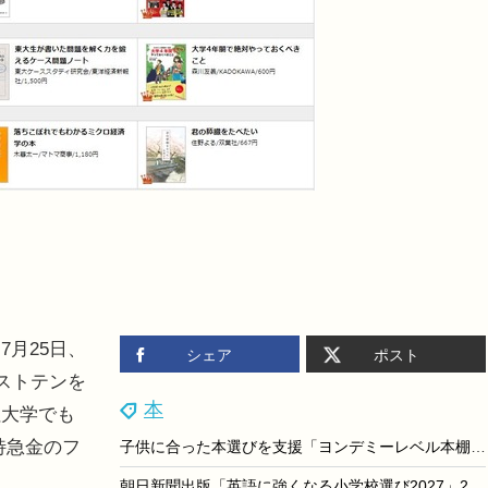
月25日、
シェア
ポスト
ストテンを
本
社大学でも
単特急金のフ
子供に合った本選びを支援「ヨンデミーレベル本棚」くまざわ書店で展開
朝日新聞出版「英語に強くなる小学校選び2027」209校収録