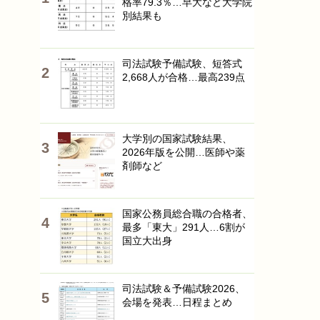
格率79.3％…早大など大学院
別結果も
司法試験予備試験、短答式
2,668人が合格…最高239点
大学別の国家試験結果、
2026年版を公開…医師や薬
剤師など
国家公務員総合職の合格者、
最多「東大」291人…6割が
国立大出身
司法試験＆予備試験2026、
会場を発表…日程まとめ