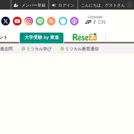
ログイン
こんにちは、ゲストさん
Language
JP
/
CN
ント
大学受験 by 東進
過去問
ミツカル学び
ミツカル教育通信