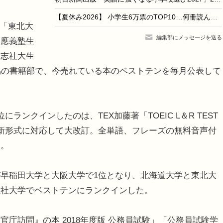
【夏休み2026】 小学生6万票のTOP10…何冊読んだ？
」「東北大
編集部にメッセージを送る
慶應義塾生
同志社大生
協の書籍部で、今売れている本のベストテンを毎月公表して
ンクインしたのは、TEX加藤著「TOEIC L＆R TEST
新形式に対応して大改訂。全単語、フレーズの無料音声付
る。
早稲田大学と大阪大学で1位となり、北海道大学と東北大
志社大学でベストテンにランクインした。
庁訪問』の本 2018年度版 公務員試験」「公務員試験学