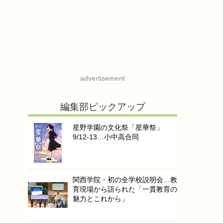
advertisement
編集部ピックアップ
星野学園の文化祭「星華祭」
9/12-13…小中高合同
関西学院・初の全学校説明会…教
育現場から語られた「一貫教育の
魅力とこれから」