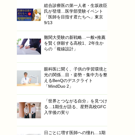
総合診療医の第一人者・生坂政臣
氏が登壇…医学部受験イベント
「医師を目指す君たちへ」東京
9/13
難関大受験の新戦略…一般×推薦
を賢く併願する高校1、2年生か
らの「複線設計」
眼科医に聞く、子供の学習環境と
光の関係…目・姿勢・集中力を整
えるBenQのデスクライト
「MindDuo 2」
「世界とつながる自分」を見つけ
る…1期生が語る、星野高校GFC
入学後の実り
日ごとに増す医師への憧れ…1期