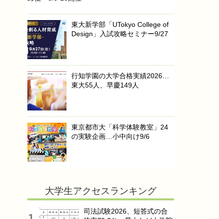
東大新学部「UTokyo College of
Design」入試攻略セミナー9/27
行知学園の大学合格実績2026…
東大55人、早慶149人
東京都市大「科学体験教室」24
の実験企画…小中向け9/6
大学生アクセスランキング
司法試験2026、短答式の合