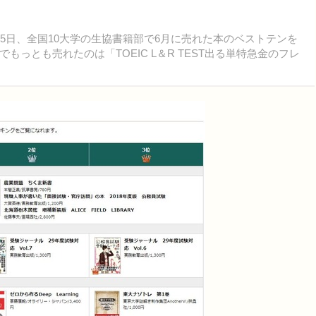
5日、全国10大学の生協書籍部で6月に売れた本のベストテンを
っとも売れたのは「TOEIC L＆R TEST出る単特急金のフレ