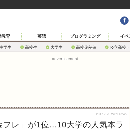
際教育
英語
プログラミング
イベ
中学生
高校生
大学生
高校偏差値
公立高校・
advertisement
2017.7.26 Wed 15:45
C金フレ」が1位…10大学の人気本ラ