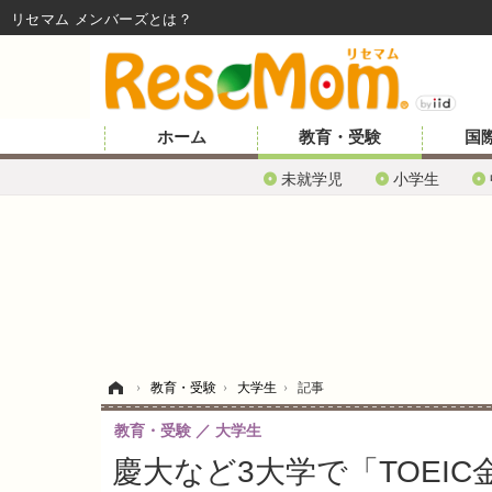
リセマム メンバーズ
ホーム
教育・受験
国
未就学児
小学生
ホーム
›
教育・受験
›
大学生
›
記事
教育・受験
大学生
慶大など3大学で「TOEI