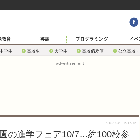
際教育
英語
プログラミング
イベ
中学生
高校生
大学生
高校偏差値
公立高校・
advertisement
2018.10.2 Tue 15:45
園の進学フェア10/7…約100校参