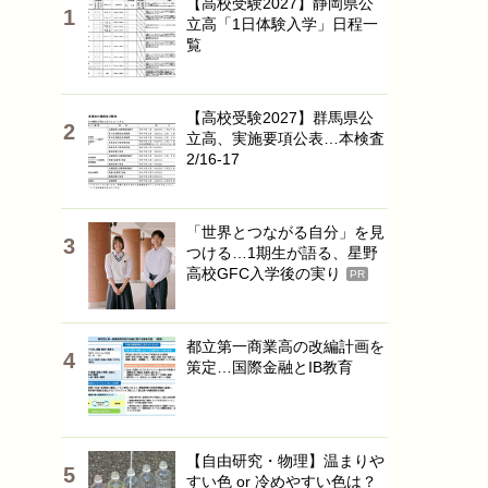
【高校受験2027】静岡県公
立高「1日体験入学」日程一
覧
【高校受験2027】群馬県公
立高、実施要項公表…本検査
2/16-17
「世界とつながる自分」を見
つける…1期生が語る、星野
高校GFC入学後の実り
PR
都立第一商業高の改編計画を
策定…国際金融とIB教育
【自由研究・物理】温まりや
すい色 or 冷めやすい色は？