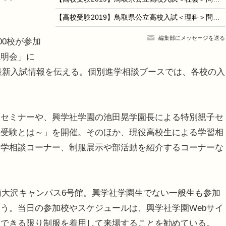
【高校受験2019】鳥取県公立高校入試＜理科＞問題・正答
編集部にメッセージを送る
00校が参加
説明会」に
の最新入試情報を伝える。個別進学相談ブースでは、各校の入
セミナーや、興学社学園の池田晃学園長による特別親子セ
の受験とは～」を開催。そのほか、現役高校生による学習相
留学相談コーナー、制服展示や部活動を紹介するコーナーな
南大沢キャンパス6号館。興学社学園生でない一般生も参加
う。当日の参加校やスケジュールは、興学社学園Webサイ
、できる限り制服を着用して来場することを勧めている。