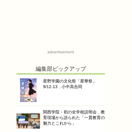
advertisement
編集部ピックアップ
星野学園の文化祭「星華祭」
9/12-13…小中高合同
関西学院・初の全学校説明会…教
育現場から語られた「一貫教育の
魅力とこれから」