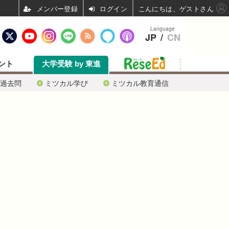
ログイン
こんにちは、ゲストさん
Language
JP
/
CN
ント
大学受験 by 東進
過去問
ミツカル学び
ミツカル教育通信