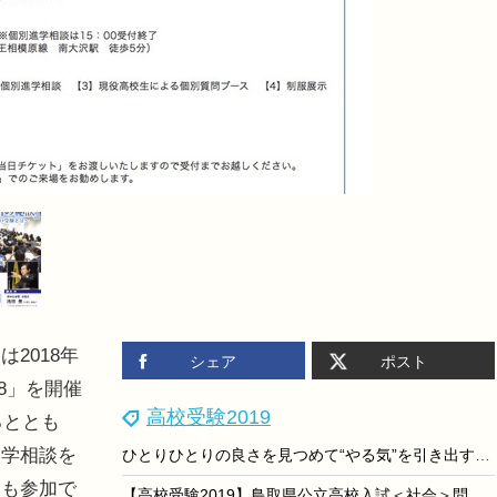
2018年
シェア
ポスト
18」を開催
高校受験2019
るととも
進学相談を
ひとりひとりの良さを見つめて“やる気”を引き出すスクールIE
徒も参加で
【高校受験2019】鳥取県公立高校入試＜社会＞問題・正答