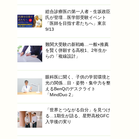
総合診療医の第一人者・生坂政臣
氏が登壇…医学部受験イベント
「医師を目指す君たちへ」東京
9/13
難関大受験の新戦略…一般×推薦
を賢く併願する高校1、2年生か
らの「複線設計」
眼科医に聞く、子供の学習環境と
光の関係…目・姿勢・集中力を整
えるBenQのデスクライト
「MindDuo 2」
「世界とつながる自分」を見つけ
る…1期生が語る、星野高校GFC
入学後の実り