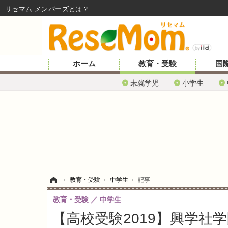
リセマム メンバーズ
ホーム
教育・受験
国
未就学児
小学生
ホーム
›
教育・受験
›
中学生
›
記事
教育・受験
中学生
【高校受験2019】興学社学