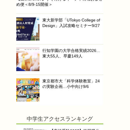
め便＜8/9-15開催＞
東大新学部「UTokyo College of
Design」入試攻略セミナー9/27
行知学園の大学合格実績2026…
東大55人、早慶149人
東京都市大「科学体験教室」24
の実験企画…小中向け9/6
中学生アクセスランキング