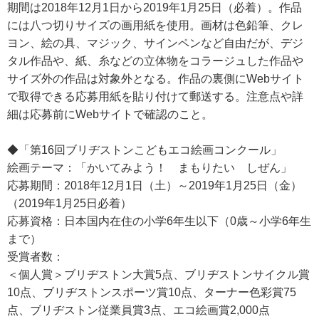
期間は2018年12月1日から2019年1月25日（必着）。作品
には八つ切りサイズの画用紙を使用。画材は色鉛筆、クレ
ヨン、絵の具、マジック、サインペンなど自由だが、デジ
タル作品や、紙、糸などの立体物をコラージュした作品や
サイズ外の作品は対象外となる。作品の裏側にWebサイト
で取得できる応募用紙を貼り付けて郵送する。注意点や詳
細は応募前にWebサイトで確認のこと。
◆「第16回ブリヂストンこどもエコ絵画コンクール」
絵画テーマ：「かいてみよう！ まもりたい しぜん」
応募期間：2018年12月1日（土）～2019年1月25日（金）
（2019年1月25日必着）
応募資格：日本国内在住の小学6年生以下（0歳～小学6年生
まで）
受賞者数：
＜個人賞＞ブリヂストン大賞5点、ブリヂストンサイクル賞
10点、ブリヂストンスポーツ賞10点、ターナー色彩賞75
点、ブリヂストン従業員賞3点、エコ絵画賞2,000点