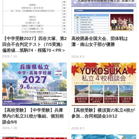
【中学受験2027】四谷大塚、第2
高校囲碁全国大会、団体戦は
回合不合判定テスト（7/5実施）
灘・南山女子部が優勝
偏差値…筑駒74・桜蔭70＜PR＞
2026.7.10
2026.8.5
【高校受験】【中学受験】兵庫
【高校受験】横須賀の私立4校が
県内の私立31校が集結、個別相
参加…合同相談会10/12
談会9/6
2026.7.28
2026.8.5