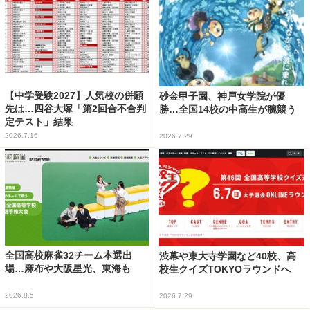
【中学受験2027】人気校の併願
砂金甲子園、神戸女学院が優
先は…四谷大塚「第2回合不合判
勝…全国14校の中高生が腕競う
定テスト」結果
2026.7.16
2026.7.29
全国高校麻雀32チーム本選出
渋幕や東大寺学園など40校、高
場…麻布や大阪星光、東海も
校生クイズTOKYOラウンドへ
2026.8.5
2026.7.29