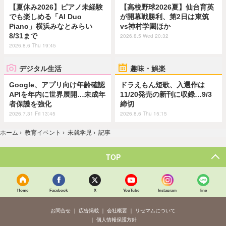
【夏休み2026】ピアノ未経験
【高校野球2026夏】仙台育英
でも楽しめる「AI Duo
が開幕戦勝利、第2日は東筑
Piano」横浜みなとみらい
vs神村学園ほか
8/31まで
2026.8.5 Wed 20:32
2026.8.6 Thu 19:45
デジタル生活
趣味・娯楽
Google、アプリ向け年齢確認
ドラえもん短歌、入選作は
APIを年内に世界展開…未成年
11/20発売の新刊に収録…9/3
者保護を強化
締切
2026.7.31 Fri 13:45
2026.8.6 Thu 15:15
ホーム
›
教育イベント
›
未就学児
›
記事
TOP
Home
Facebook
X
YouTube
Instagram
line
お問合せ
広告掲載
会社概要
リセマムについて
個人情報保護方針