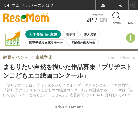
リセマム メンバーズ
Language
JP
/
CN
menu
search
大学受験 by 東進
医学部
東大受験
医専予備校徹底リサーチ
河合塾×東大特集
親子で考える大学選び
高校受験
中学受験
小学校受験
教育イベント
未就学児
2018.10.5 Fri 13:45
共通テスト
夏休み
8月開催学校説明会・相談会
まもりたい自然を描いた作品募集「ブリヂスト
8月開催イベント・WS
全国公立高校 過去問
人気記事
ンこどもエコ絵画コンクール」
自由研究教材（小学生向け）
自由研究教材（中学生向け）
ランキング
ブリヂストンは、ブリヂストンサイクルとブリヂストンスポーツと共同で、
「第16回ブリヂストンこどもエコ絵画コンクール」を開催する。テーマは「か
いてみよう！ まもりたい しぜん」。応募期間は2018年12月1日から2019年
1月25日まで。
advertisement