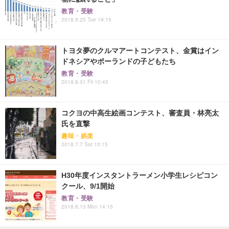
教育・受験
2018.9.25 Tue 19:15
トヨタ夢のクルマアートコンテスト、金賞はイン
ドネシアやポーランドの子どもたち
教育・受験
2018.8.31 Fri 10:45
コクヨの中高生絵画コンテスト、審査員・林亮太
氏を直撃
趣味・娯楽
2018.7.7 Sat 10:15
H30年度インスタントラーメン小学生レシピコン
クール、9/1開始
教育・受験
2018.8.13 Mon 14:15