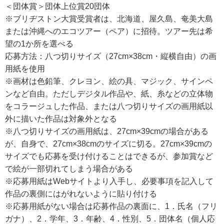
＜団体賞＞団体上位賞20団体
※ブリヂストン大賞受賞者は、北海道、屋久島、奄美大島
または沖縄へのエコツアー（ペア）に招待。ツアー先は希
望の1か所を選べる
応募方法：八つ切りサイズ（27cm×38cm・縦横自由）の画
用紙を使用
※画材は色鉛筆、クレヨン、絵の具、マジック、サインペ
ンなど自由。ただしデジタル作品や、紙、糸などの立体物
をコラージュした作品、または八つ切りサイズの画用紙以
外に描いた作品は対象外となる
※八つ切りサイズの画用紙は、27cm×39cmの場合がある
が、自身で、27cm×38cmのサイズに切る。27cm×39cmの
サイズでも応募を受け付けることはできるが、参加賞など
で絵が一部切れてしまう場合がある
※応募用紙はWebサイトより入手し、必要事項を記入して
作品の裏側にはがれないように貼り付ける
※応募用紙がない場合は応募作品の裏面に、1．氏名（フリ
ガナ）、2．学年、3．年齢、4．性別、5．団体名（個人応