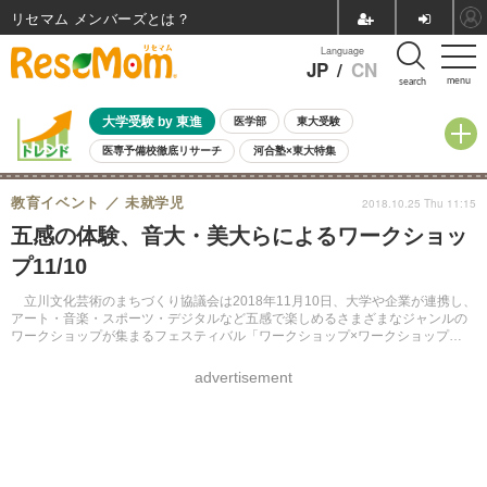
リセマム メンバーズ
Language
JP
/
CN
menu
search
大学受験 by 東進
医学部
東大受験
医専予備校徹底リサーチ
河合塾×東大特集
親子で考える大学選び
高校受験
中学受験
小学校受験
教育イベント
未就学児
2018.10.25 Thu 11:15
共通テスト
夏休み
8月開催学校説明会・相談会
五感の体験、音大・美大らによるワークショッ
8月開催イベント・WS
全国公立高校 過去問
人気記事
プ11/10
自由研究教材（小学生向け）
自由研究教材（中学生向け）
ランキング
立川文化芸術のまちづくり協議会は2018年11月10日、大学や企業が連携し、
アート・音楽・スポーツ・デジタルなど五感で楽しめるさまざまなジャンルの
ワークショップが集まるフェスティバル「ワークショップ×ワークショップ
edu2018」を開催する。
advertisement