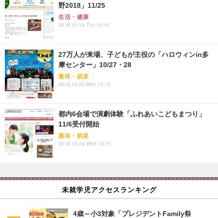
野2018」11/25
生活・健康
2018.10.18 Thu 13:15
27万人が来場、子どもが主役の「ハロウィンin多
摩センター」10/27・28
趣味・娯楽
2018.10.22 Mon 15:15
都内6会場で演劇体験「ふれあいこどもまつり」
11/6受付開始
趣味・娯楽
2018.10.24 Wed 15:15
未就学児アクセスランキング
4歳～小3対象「プレジデントFamily祭