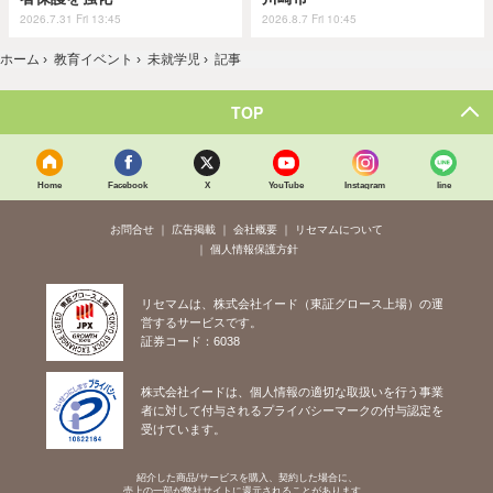
2026.7.31 Fri 13:45
2026.8.7 Fri 10:45
ホーム
›
教育イベント
›
未就学児
›
記事
TOP
Home
Facebook
X
YouTube
Instagram
line
お問合せ
広告掲載
会社概要
リセマムについて
個人情報保護方針
リセマムは、株式会社イード（東証グロース上場）の運
営するサービスです。
証券コード：6038
株式会社イードは、個人情報の適切な取扱いを行う事業
者に対して付与されるプライバシーマークの付与認定を
受けています。
紹介した商品/サービスを購入、契約した場合に、
売上の一部が弊社サイトに還元されることがあります。