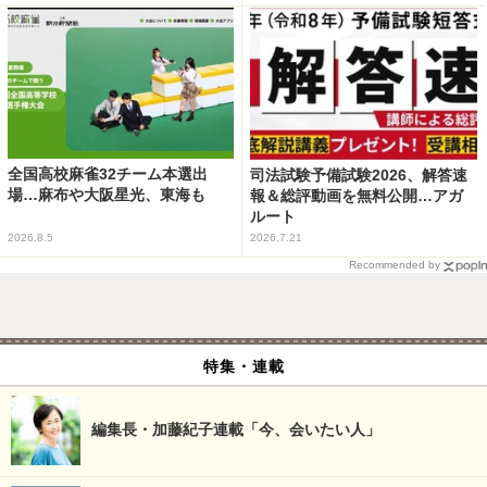
全国高校麻雀32チーム本選出
司法試験予備試験2026、解答速
場…麻布や大阪星光、東海も
報＆総評動画を無料公開…アガ
ルート
2026.8.5
2026.7.21
Recommended by
特集・連載
編集長・加藤紀子連載「今、会いたい人」