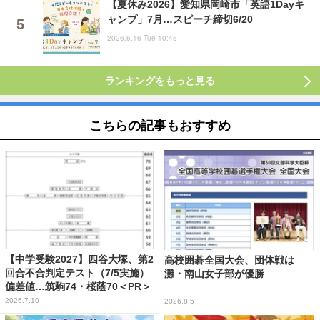
【夏休み2026】愛知県岡崎市「英語1Dayキ
ャンプ」7月…スピーチ締切6/20
2026.6.16 Tue 10:45
ランキングをもっと見る
こちらの記事もおすすめ
【中学受験2027】四谷大塚、第2
高校囲碁全国大会、団体戦は
回合不合判定テスト（7/5実施）
灘・南山女子部が優勝
偏差値…筑駒74・桜蔭70＜PR＞
2026.7.10
2026.8.5