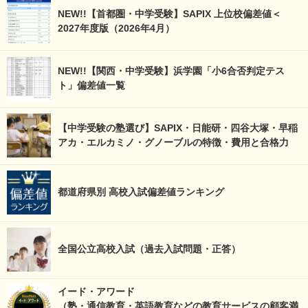
NEW!!【首都圏・中学受験】SAPIX 上位校偏差値＜
2027年度版（2026年4月）
NEW!!【関西・中学受験】浜学園「小6合否判定テス
ト」偏差値一覧
【中学受験の塾選び】SAPIX・日能研・四谷大塚・早稲
アカ・エルカミノ・グノーブルの特徴・費用と合格力
都道府県別 高校入試偏差値ランキング
全国公立高校入試（過去入試問題・正答）
イード・アワード
（塾・通信教育・英語教育などの教育サービスの顧客満