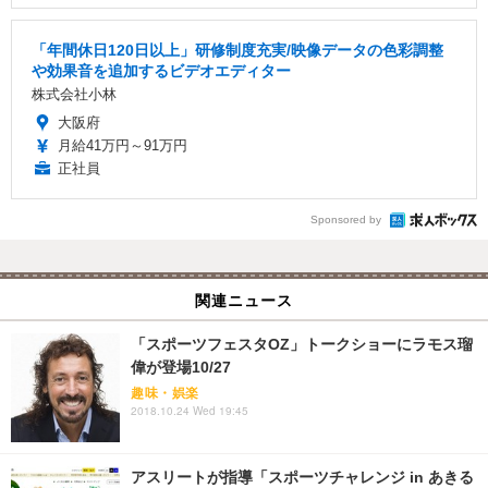
「年間休日120日以上」研修制度充実/映像データの色彩調整
や効果音を追加するビデオエディター
株式会社小林
大阪府
月給41万円～91万円
正社員
Sponsored by
関連ニュース
「スポーツフェスタOZ」トークショーにラモス瑠
偉が登場10/27
趣味・娯楽
2018.10.24 Wed 19:45
アスリートが指導「スポーツチャレンジ in あきる