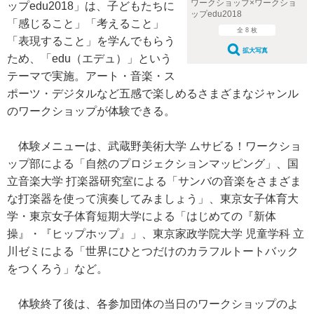
ワークショップ×ワークショ
ップedu2018」は、子どもたちに
ップedu2018
「感じること」「考えること」
全 8 枚
「表現すること」を学んでもらう
拡大写真
ため、「edu（エデュ）」という
テーマで実施。アート・音楽・ス
ポーツ・デジタルなど五感で楽しめるさまざまなジャンル
のワークショップが体験できる。
体験メニューは、武蔵野美術大学 ムサビる！ワークショ
ップ部による「自然のプロジェクションマッピング」、国
立音楽大学 打楽器研究室による「サンバの音楽をさまざま
な打楽器を使って演奏してみましょう」、東京女子体育大
学・東京女子体育短期大学による「はじめての『新体
操』・『ヒップホップ』」、東京家政学院大学 児童学科 立
川ゼミによる「世界にひとつだけのカラフルトートバック
をつくろう」など。
体験終了後は、各参加団体の当日のワークショップのよ