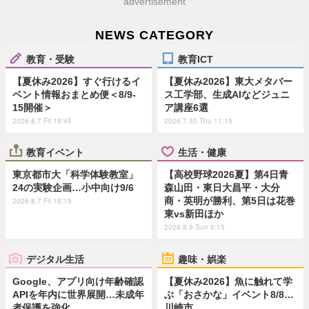
advertisement
NEWS CATEGORY
教育・受験
教育ICT
【夏休み2026】すぐ行けるイ
【夏休み2026】東大メタバー
ベント情報おまとめ便＜8/9-
ス工学部、生成AIなどジュニ
15開催＞
ア講座6選
2026.8.7 Fri 19:45
2026.7.30 Thu 11:15
教育イベント
生活・健康
東京都市大「科学体験教室」
【高校野球2026夏】第4日青
24の実験企画…小中向け9/6
森山田・東日大昌平・大分
商・英明が勝利、第5日は花巻
2026.8.7 Fri 18:15
東vs新田ほか
2026.8.9 Sun 9:15
デジタル生活
趣味・娯楽
Google、アプリ向け年齢確認
【夏休み2026】魚に触れて学
APIを年内に世界展開…未成年
ぶ「おさかな」イベント8/8…
者保護を強化
川崎市