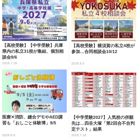
【高校受験】【中学受験】兵庫
【高校受験】横須賀の私立4校が
県内の私立31校が集結、個別相
参加…合同相談会10/12
談会9/6
2026.7.28
2026.8.5
医療✕消防、縫合デモやAED講
【中学受験2027】人気校の併願
習も「おしごと体験博」9/5
先は…四谷大塚「第2回合不合判
定テスト」結果
2026.8.6
2026.7.16