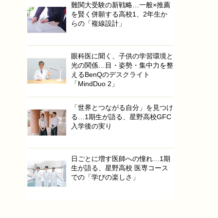
難関大受験の新戦略…一般×推薦
を賢く併願する高校1、2年生か
らの「複線設計」
眼科医に聞く、子供の学習環境と
光の関係…目・姿勢・集中力を整
えるBenQのデスクライト
「MindDuo 2」
「世界とつながる自分」を見つけ
る…1期生が語る、星野高校GFC
入学後の実り
日ごとに増す医師への憧れ…1期
生が語る、星野高校 医専コース
での「学びの楽しさ」