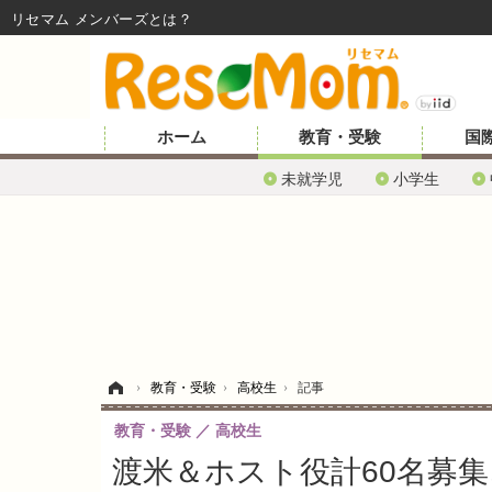
リセマム メンバーズ
ホーム
教育・受験
国
未就学児
小学生
ホーム
›
教育・受験
›
高校生
›
記事
教育・受験
高校生
渡米＆ホスト役計60名募集、