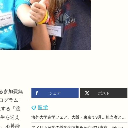
る参加費無
シェア
ポスト
プログラム」
留学
遣する「渡
校生を迎え
海外大学進学フェア、大阪・東京で9月…担当者と個別相談
集。応募締
アメリカ留学の奨学金情報を紹介8/27東京…EducationUSA