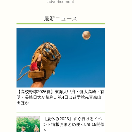
advertisement
最新ニュース
【高校野球2026夏】東海大甲府・健大高崎・有
明・長崎日大が勝利…第4日は遊学館vs青森山
田ほか
【夏休み2026】すぐ行けるイベ
ント情報おまとめ便＜8/9-15開催
＞