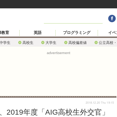
際教育
英語
プログラミング
イベ
中学生
高校生
大学生
高校偏差値
公立高校・
advertisement
2018.12.20 Thu 19:15
2019年度「AIG高校生外交官」