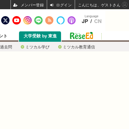
ログイン
こんにちは、ゲストさん
Language
JP
/
CN
ント
大学受験 by 東進
過去問
ミツカル学び
ミツカル教育通信