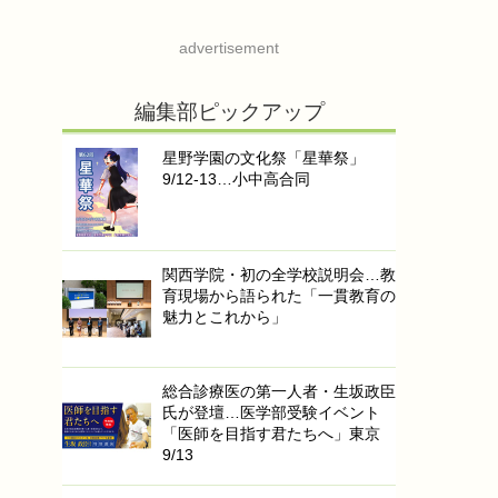
advertisement
編集部ピックアップ
星野学園の文化祭「星華祭」
9/12-13…小中高合同
関西学院・初の全学校説明会…教
育現場から語られた「一貫教育の
魅力とこれから」
総合診療医の第一人者・生坂政臣
氏が登壇…医学部受験イベント
「医師を目指す君たちへ」東京
9/13