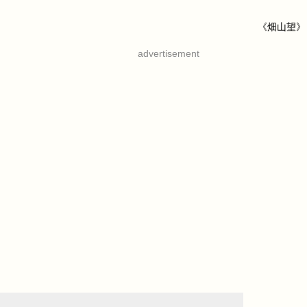
《畑山望》
advertisement