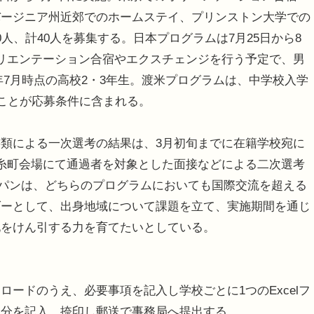
、バージニア州近郊でのホームステイ、プリンストン大学での
人、計40人を募集する。日本プログラムは7月25日から8
リエンテーション合宿やエクスチェンジを行う予定で、男
9年7月時点の高校2・3年生。渡米プログラムは、中学校入学
いことが応募条件に含まれる。
類による一次選考の結果は、3月初旬までに在籍学校宛に
糸町会場にて通過者を対象とした面接などによる二次選考
ャパンは、どちらのプログラムにおいても国際交流を超える
ダーとして、出身地域について課題を立て、実施期間を通じ
化をけん引する力を育てたいとしている。
ロードのうえ、必要事項を記入し学校ごとに1つのExcelフ
部分を記入、捺印し郵送で事務局へ提出する