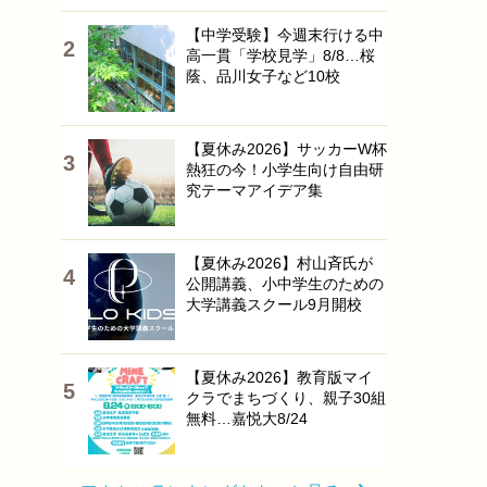
【中学受験】今週末行ける中
高一貫「学校見学」8/8…桜
蔭、品川女子など10校
【夏休み2026】サッカーW杯
熱狂の今！小学生向け自由研
究テーマアイデア集
【夏休み2026】村山斉氏が
公開講義、小中学生のための
大学講義スクール9月開校
【夏休み2026】教育版マイ
クラでまちづくり、親子30組
無料…嘉悦大8/24