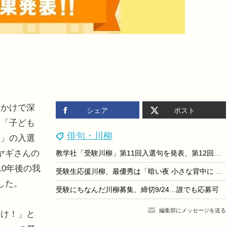
かけで深
シェア
ポスト
た「子ども
俳句・川柳
ジ」の入選
ヤギさんの
教学社「受験川柳」第11回入選句を発表、第12回募集も開始
10年後の我
受験生応援川柳、最優秀は「暗い夜 小さな背中に 春よこい」
した。
受験にちなんだ川柳募集、締切9/24…誰でも応募可
編集部にメッセージを送る
け！」と