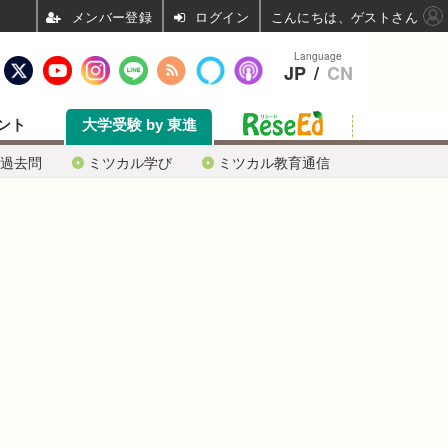
ログイン
こんにちは、ゲストさん
Language
JP
/
CN
ント
大学受験 by 東進
過去問
ミツカル学び
ミツカル教育通信