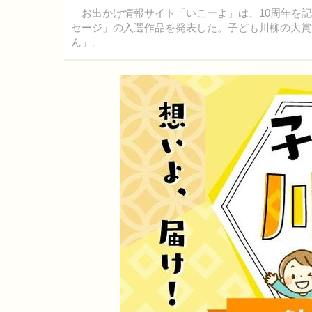
お出かけ情報サイト「いこーよ」は、10周年を記
セージ」の入選作品を発表した。子ども川柳の大賞
ん」。