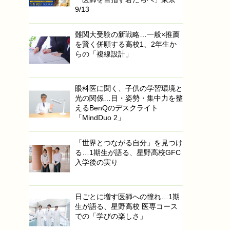
9/13
難関大受験の新戦略…一般×推薦
を賢く併願する高校1、2年生か
らの「複線設計」
眼科医に聞く、子供の学習環境と
光の関係…目・姿勢・集中力を整
えるBenQのデスクライト
「MindDuo 2」
「世界とつながる自分」を見つけ
る…1期生が語る、星野高校GFC
入学後の実り
日ごとに増す医師への憧れ…1期
生が語る、星野高校 医専コース
での「学びの楽しさ」