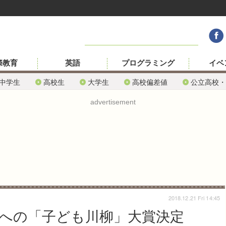
際教育
英語
プログラミング
イベ
中学生
高校生
大学生
高校偏差値
公立高校・
advertisement
2018.12.21 Fri 14:45
への「子ども川柳」大賞決定