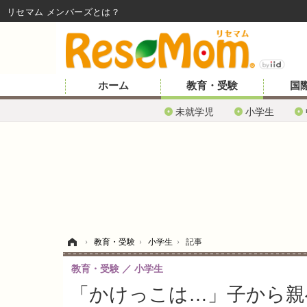
リセマム メンバーズ
ホーム
教育・受験
国
未就学児
小学生
ホーム
›
教育・受験
›
小学生
›
記事
教育・受験
小学生
「かけっこは…」子から親