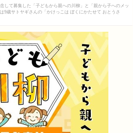
念して募集した「子どもから親への川柳」と「親から子へのメッ
は9歳サトヤギさんの「かけっこは ぼくにかたせて おとうさ