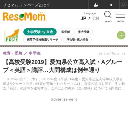
リセマム メンバーズ
Language
JP
/
CN
menu
search
大学受験 by 東進
医学部
東大受験
医専予備校徹底リサーチ
河合塾×東大特集
親子で考える大学選び
高校受験
中学受験
小学校受験
教育・受験
中学生
2019.3.7 Thu 21:43
共通テスト
夏休み
8月開催学校説明会・相談会
【高校受験2019】愛知県公立高入試・Aグルー
8月開催イベント・WS
全国公立高校 過去問
人気記事
プ＜英語＞講評…大問構成は例年通り
自由研究教材（小学生向け）
自由研究教材（中学生向け）
ランキング
2019年3月7日（木）、2019年度（平成31年度）愛知県公立高等学校入学者
選抜Aグループの学力検査が実施されたリセマムは、京進の協力を得て、学力検
査「英語」の講評を速報する。このほかの教科（全5教科）についても同様に掲
載する。
advertisement