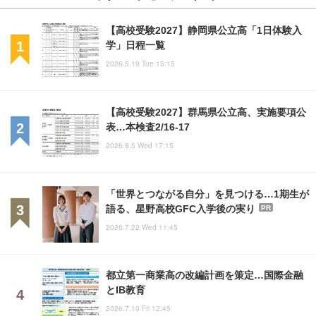
【高校受験2027】静岡県公立高「1日体験入
学」日程一覧
2026.5.19 Tue 15:15
【高校受験2027】群馬県公立高、実施要項公
表…本検査2/16-17
2026.8.5 Wed 17:15
「世界とつながる自分」を見つける…1期生が
語る、星野高校GFC入学後の実り
PR
2026.7.22 Wed 11:45
都立第一商業高の改編計画を策定…国際金融
とIB教育
2026.7.10 Fri 12:45