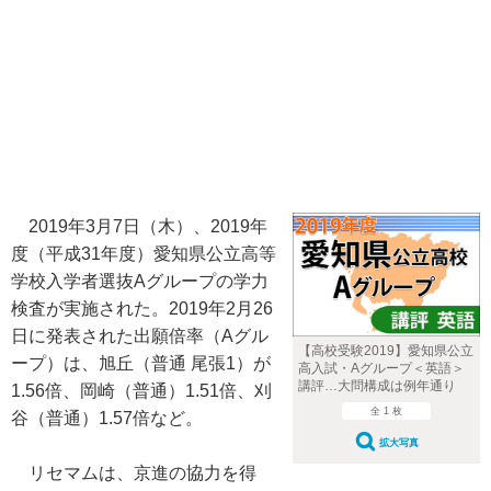
2019年3月7日（木）、2019年
度（平成31年度）愛知県公立高等
学校入学者選抜Aグループの学力
検査が実施された。2019年2月26
日に発表された出願倍率（Aグル
【高校受験2019】愛知県公立
ープ）は、旭丘（普通 尾張1）が
高入試・Aグループ＜英語＞
講評…大問構成は例年通り
1.56倍、岡崎（普通）1.51倍、刈
全 1 枚
谷（普通）1.57倍など。
拡大写真
リセマムは、京進の協力を得