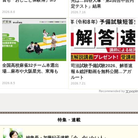
先は…四谷大塚「第2回合不合判
定テスト」結果
2026.8.6
2026.7.16
全国高校麻雀32チーム本選出
司法試験予備試験2026、解答速
場…麻布や大阪星光、東海も
報＆総評動画を無料公開…アガ
ルート
2026.8.5
2026.7.21
Recommended by
特集・連載
編集長・加藤紀子連載「今、会いたい人」