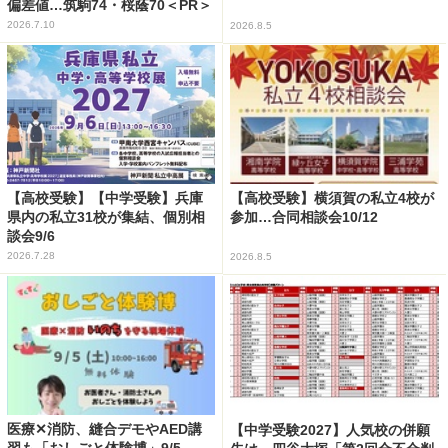
偏差値…筑駒74・桜蔭70＜PR＞
2026.7.10
2026.8.5
【高校受験】【中学受験】兵庫
【高校受験】横須賀の私立4校が
県内の私立31校が集結、個別相
参加…合同相談会10/12
談会9/6
2026.7.28
2026.8.5
医療✕消防、縫合デモやAED講
【中学受験2027】人気校の併願
習も「おしごと体験博」9/5