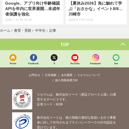
Google、アプリ向け年齢確認
【夏休み2026】魚に触れて学
APIを年内に世界展開…未成年
ぶ「おさかな」イベント8/8…
者保護を強化
川崎市
2026.7.31 Fri 13:45
2026.8.7 Fri 10:45
ホーム
›
教育・受験
›
中学生
›
記事
TOP
Home
Facebook
X
YouTube
Instagram
line
お問合せ
広告掲載
会社概要
リセマムについて
個人情報保護方針
リセマムは、株式会社イード（東証グロース上場）の運
営するサービスです。
証券コード：6038
株式会社イードは、個人情報の適切な取扱いを行う事業
者に対して付与されるプライバシーマークの付与認定を
受けています。