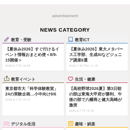
advertisement
NEWS CATEGORY
教育・受験
教育ICT
【夏休み2026】すぐ行けるイ
【夏休み2026】東大メタバー
ベント情報おまとめ便＜8/9-
ス工学部、生成AIなどジュニ
15開催＞
ア講座6選
2026.8.7 Fri 19:45
2026.7.30 Thu 11:15
教育イベント
生活・健康
東京都市大「科学体験教室」
【高校野球2026夏】第3日朝
24の実験企画…小中向け9/6
の部は東海大甲府が勝利、午
後の部で八幡商と健大高崎が
2026.8.7 Fri 18:15
激突
2026.8.7 Fri 12:45
デジタル生活
趣味・娯楽