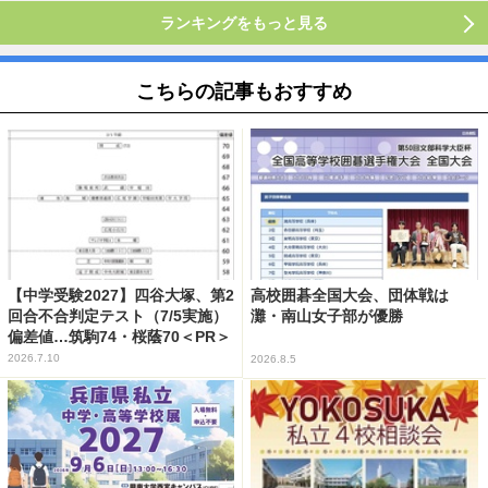
ランキングをもっと見る
こちらの記事もおすすめ
【中学受験2027】四谷大塚、第2
高校囲碁全国大会、団体戦は
回合不合判定テスト（7/5実施）
灘・南山女子部が優勝
偏差値…筑駒74・桜蔭70＜PR＞
2026.7.10
2026.8.5