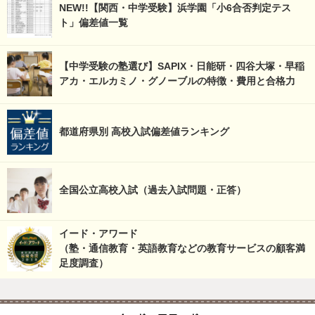
NEW!!【関西・中学受験】浜学園「小6合否判定テス
ト」偏差値一覧
【中学受験の塾選び】SAPIX・日能研・四谷大塚・早稲
アカ・エルカミノ・グノーブルの特徴・費用と合格力
都道府県別 高校入試偏差値ランキング
全国公立高校入試（過去入試問題・正答）
イード・アワード
（塾・通信教育・英語教育などの教育サービスの顧客満
足度調査）