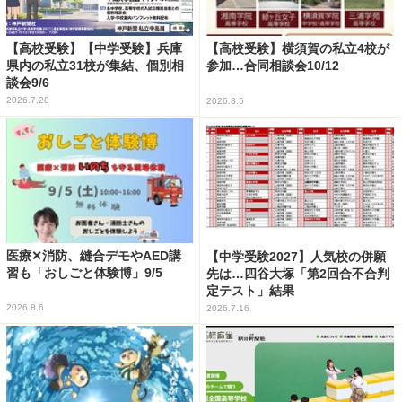
【高校受験】【中学受験】兵庫
【高校受験】横須賀の私立4校が
県内の私立31校が集結、個別相
参加…合同相談会10/12
談会9/6
2026.7.28
2026.8.5
医療✕消防、縫合デモやAED講
【中学受験2027】人気校の併願
習も「おしごと体験博」9/5
先は…四谷大塚「第2回合不合判
定テスト」結果
2026.8.6
2026.7.16