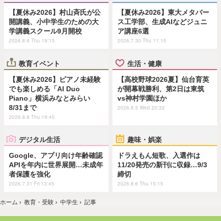
【夏休み2026】村山斉氏が公
【夏休み2026】東大メタバー
開講義、小中学生のための大
ス工学部、生成AIなどジュニ
学講義スクール9月開校
ア講座6選
2026.8.6 Thu 19:15
2026.7.30 Thu 11:15
教育イベント
生活・健康
【夏休み2026】ピアノ未経験
【高校野球2026夏】仙台育英
でも楽しめる「AI Duo
が開幕戦勝利、第2日は東筑
Piano」横浜みなとみらい
vs神村学園ほか
8/31まで
2026.8.5 Wed 20:32
2026.8.6 Thu 19:45
デジタル生活
趣味・娯楽
Google、アプリ向け年齢確認
ドラえもん短歌、入選作は
APIを年内に世界展開…未成年
11/20発売の新刊に収録…9/3
者保護を強化
締切
2026.7.31 Fri 13:45
2026.8.6 Thu 15:15
ホーム
›
教育・受験
›
中学生
›
記事