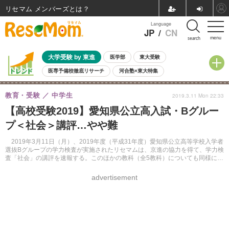
リセマム メンバーズ
Language
JP
/
CN
menu
search
大学受験 by 東進
医学部
東大受験
医専予備校徹底リサーチ
河合塾×東大特集
親子で考える大学選び
高校受験
中学受験
小学校受験
教育・受験
中学生
2019.3.11 Mon 22:33
共通テスト
夏休み
8月開催学校説明会・相談会
【高校受験2019】愛知県公立高入試・Bグルー
8月開催イベント・WS
全国公立高校 過去問
人気記事
プ＜社会＞講評…やや難
自由研究教材（小学生向け）
自由研究教材（中学生向け）
ランキング
2019年3月11日（月）、2019年度（平成31年度）愛知県公立高等学校入学者
選抜Bグループの学力検査が実施されたリセマムは、京進の協力を得て、学力検
査「社会」の講評を速報する。このほかの教科（全5教科）についても同様に掲
載する。
advertisement