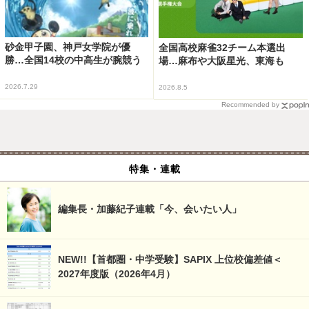
砂金甲子園、神戸女学院が優
全国高校麻雀32チーム本選出
勝…全国14校の中高生が腕競う
場…麻布や大阪星光、東海も
2026.7.29
2026.8.5
Recommended by
特集・連載
編集長・加藤紀子連載「今、会いたい人」
NEW!!【首都圏・中学受験】SAPIX 上位校偏差値＜
2027年度版（2026年4月）