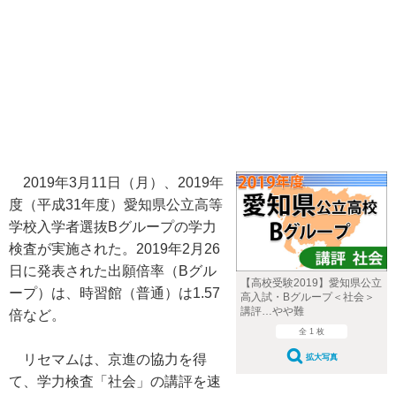
2019年3月11日（月）、2019年
度（平成31年度）愛知県公立高等
学校入学者選抜Bグループの学力
検査が実施された。2019年2月26
日に発表された出願倍率（Bグル
【高校受験2019】愛知県公立
ープ）は、時習館（普通）は1.57
高入試・Bグループ＜社会＞
講評…やや難
倍など。
全 1 枚
リセマムは、京進の協力を得
拡大写真
て、学力検査「社会」の講評を速