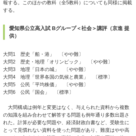
報する。このほかの教科（全5教科）についても同様に掲載
する。
愛知県公立高入試 Bグループ＜社会＞講評（京進 提
供）
大問1 歴史「船・港」 〔やや難〕
大問2 歴史・地理「オリンピック」 〔やや難〕
大問3 地理「日本の城」 〔やや難〕
大問4 地理「世界各国の気候と農業」 〔標準〕
大問5 公民「平均株価」 〔やや難〕
大問6 公民「国会」 〔標準〕
大問構成は例年と変更はなく、与えられた資料から複数
の知識を組み合わせて解答する問題も例年通り多数出題さ
れた。計算が必要な問題や、経済財政白書など、受験生に
とって見慣れない資料を使った問題があり、難度はやや高