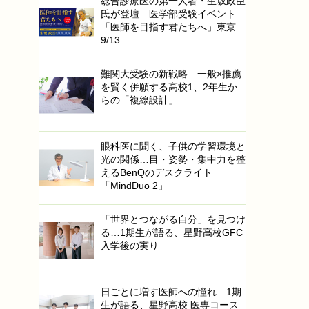
総合診療医の第一人者・生坂政臣
氏が登壇…医学部受験イベント
「医師を目指す君たちへ」東京
9/13
難関大受験の新戦略…一般×推薦
を賢く併願する高校1、2年生か
らの「複線設計」
眼科医に聞く、子供の学習環境と
光の関係…目・姿勢・集中力を整
えるBenQのデスクライト
「MindDuo 2」
「世界とつながる自分」を見つけ
る…1期生が語る、星野高校GFC
入学後の実り
日ごとに増す医師への憧れ…1期
生が語る、星野高校 医専コース