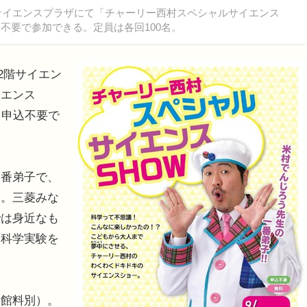
階サイエンスプラザにて「チャーリー西村スペシャルサイエンス
不要で参加できる。定員は各回100名。
2階サイエン
イエンス
、申込不要で
番弟子で、
ー。三菱みな
では身近なも
る科学実験を
館料別）。