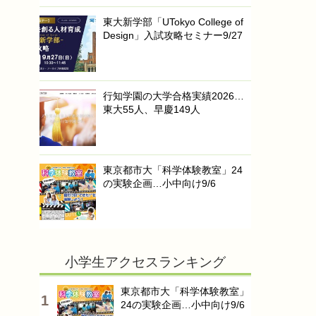
東大新学部「UTokyo College of
Design」入試攻略セミナー9/27
行知学園の大学合格実績2026…
東大55人、早慶149人
東京都市大「科学体験教室」24
の実験企画…小中向け9/6
小学生アクセスランキング
東京都市大「科学体験教室」
24の実験企画…小中向け9/6