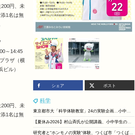
200円、未
添1名は無
。
W
0～14:45
スプラザ（横
浜ビル）
シェア
ポスト
科学
200円、未
東京都市大「科学体験教室」24の実験企画…小中向け9/6
添1名は無
【夏休み2026】村山斉氏が公開講義、小中学生のための大学講義スクール9月開校
研究者と“ホンモノの実験”体験、つくば市「つくばまるごとLAB」8/29