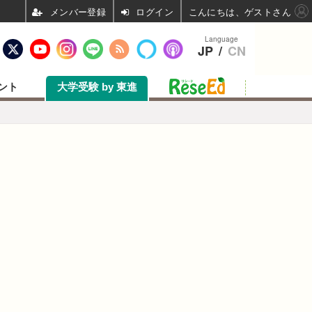
ログイン
こんにちは、ゲストさん
Language
JP
/
CN
ント
大学受験 by 東進