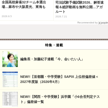
全国高校麻雀32チーム本選出
司法試験予備試験2026、解答速
場…麻布や大阪星光、東海も
報＆総評動画を無料公開…アガ
ルート
2026.8.5
2026.7.21
Recommended by
特集・連載
編集長・加藤紀子連載「今、会いたい人」
NEW!!【首都圏・中学受験】SAPIX 上位校偏差値＜
2027年度版（2026年4月）
NEW!!【関西・中学受験】浜学園「小6合否判定テス
ト」偏差値一覧