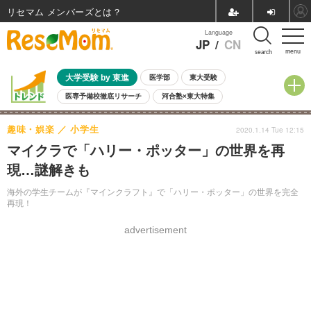
リセマム メンバーズ
Language
JP
/
CN
menu
search
大学受験 by 東進
医学部
東大受験
医専予備校徹底リサーチ
河合塾×東大特集
親子で考える大学選び
高校受験
中学受験
小学校受験
趣味・娯楽
小学生
2020.1.14 Tue 12:15
共通テスト
夏休み
8月開催学校説明会・相談会
マイクラで「ハリー・ポッター」の世界を再
8月開催イベント・WS
全国公立高校 過去問
人気記事
現…謎解きも
自由研究教材（小学生向け）
自由研究教材（中学生向け）
ランキング
海外の学生チームが『マインクラフト』で「ハリー・ポッター」の世界を完全
再現！
advertisement