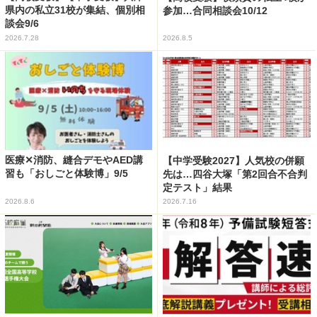
県内の私立31校が集結、個別相
参加…合同相談会10/12
談会9/6
2026.7.28
2026.8.5
医療✕消防、縫合デモやAED講
【中学受験2027】人気校の併願
習も「おしごと体験博」9/5
先は…四谷大塚「第2回合不合判
定テスト」結果
2026.8.6
2026.7.16