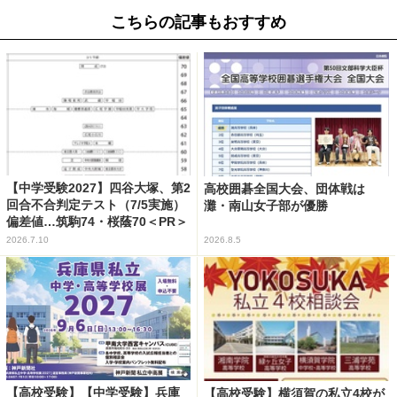
こちらの記事もおすすめ
【中学受験2027】四谷大塚、第2
高校囲碁全国大会、団体戦は
回合不合判定テスト（7/5実施）
灘・南山女子部が優勝
偏差値…筑駒74・桜蔭70＜PR＞
2026.7.10
2026.8.5
【高校受験】【中学受験】兵庫
【高校受験】横須賀の私立4校が