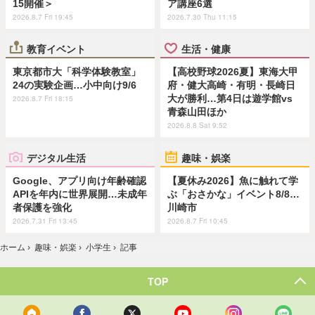
15開催＞
ア講座6選
2026.8.7 Fri 19:45
2026.7.30 Thu 11:15
教育イベント
生活・健康
東京都市大「科学体験教室」
【高校野球2026夏】東海大甲
24の実験企画…小中向け9/6
府・健大高崎・有明・長崎日
大が勝利…第4日は遊学館vs
2026.8.7 Fri 18:15
青森山田ほか
2026.8.8 Sat 9:52
デジタル生活
趣味・娯楽
Google、アプリ向け年齢確認
【夏休み2026】魚に触れて学
APIを年内に世界展開…未成年
ぶ「おさかな」イベント8/8…
者保護を強化
川崎市
2026.7.31 Fri 13:45
2026.8.7 Fri 10:45
ホーム
›
趣味・娯楽
›
小学生
›
記事
TOP