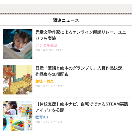
関連ニュース
児童文学作家によるオンライン朗読リレー、ユニ
セフら実施
デジタル生活
2020.4.6 Mon 15:15
日産「童話と絵本のグランプリ」入賞作品決定、
作品集を無償配布
趣味・娯楽
2020.3.10 Tue 12:15
【休校支援】絵本ナビ、自宅でできるSTEAM実践
アイデアを公開
教育ICT
2020.5.19 Tue 14:45