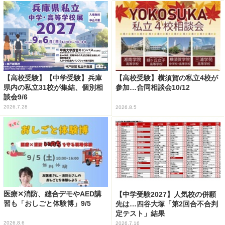
【高校受験】【中学受験】兵庫
【高校受験】横須賀の私立4校が
県内の私立31校が集結、個別相
参加…合同相談会10/12
談会9/6
2026.7.28
2026.8.5
医療✕消防、縫合デモやAED講
【中学受験2027】人気校の併願
習も「おしごと体験博」9/5
先は…四谷大塚「第2回合不合判
定テスト」結果
2026.8.6
2026.7.16