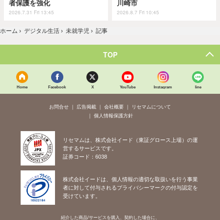
者保護を強化
川崎市
2026.7.31 Fri 13:45
2026.8.7 Fri 10:45
ホーム
›
デジタル生活
›
未就学児
›
記事
TOP
Home
Facebook
X
YouTube
Instagram
line
お問合せ
広告掲載
会社概要
リセマムについて
個人情報保護方針
リセマムは、株式会社イード（東証グロース上場）の運
営するサービスです。
証券コード：6038
株式会社イードは、個人情報の適切な取扱いを行う事業
者に対して付与されるプライバシーマークの付与認定を
受けています。
紹介した商品/サービスを購入、契約した場合に、