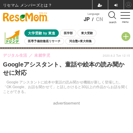
リセマム メンバーズ
Language
JP
/
CN
menu
search
大学受験 by 東進
医学部
東大受験
医専予備校徹底リサーチ
河合塾×東大特集
親子で考える大学選び
高校受験
中学受験
小学校受験
デジタル生活
未就学児
2020.6.2 Tue 12:15
共通テスト
夏休み
8月開催学校説明会・相談会
Googleアシスタント、童話や絵本の読み聞か
8月開催イベント・WS
全国公立高校 過去問
人気記事
せに対応
自由研究教材（小学生向け）
自由研究教材（中学生向け）
ランキング
Google アシスタントに絵本や童話の読み聞かせ機能が新しく登場した。
「OK Google、お話を聞かせて」と話しかけると30以上の作品からお話を聞く
ことができる。
advertisement