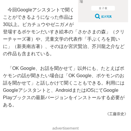
場
全 2 枚
今回Googleアシスタントで聞く
ことができるようになった作品は
拡大写真
30以上。ピカチュウやゼニガメが
登場するポケモンだいすき絵本の「さかさまの森」（クリ
ーチャーズ著）や、児童文学の代表作「手ぶくろを買い
に」（新美南吉著）、そのほか宮沢賢治、芥川龍之介など
の作品も含まれている。
「OK Google、お話を聞かせて」以外にも、たとえばポ
ケモンの話が聞きたい場合は「OK Google、ポケモンのお
話を聞かせて」と話しかけて聞くこともできる。利用には
Googleアシスタントと、AndroidまたはiOSにてGoogle
Playブックスの最新バージョンをインストールする必要が
ある。
《工藤崇史》
advertisement