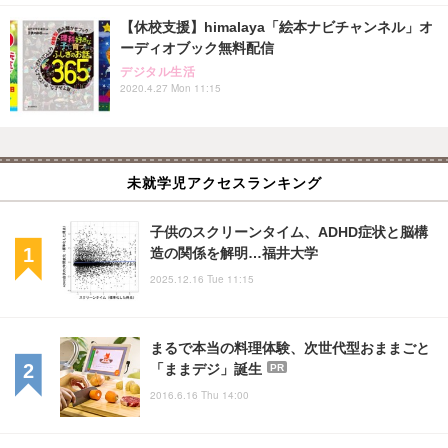
【休校支援】himalaya「絵本ナビチャンネル」オ
ーディオブック無料配信
デジタル生活
2020.4.27 Mon 11:15
未就学児アクセスランキング
子供のスクリーンタイム、ADHD症状と脳構
造の関係を解明…福井大学
2025.12.16 Tue 11:15
まるで本当の料理体験、次世代型おままごと
「ままデジ」誕生
PR
2016.6.16 Thu 14:00