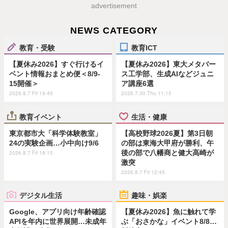
advertisement
NEWS CATEGORY
教育・受験
教育ICT
【夏休み2026】すぐ行けるイ
【夏休み2026】東大メタバー
ベント情報おまとめ便＜8/9-
ス工学部、生成AIなどジュニ
15開催＞
ア講座6選
2026.8.7 Fri 19:45
2026.7.30 Thu 11:15
教育イベント
生活・健康
東京都市大「科学体験教室」
【高校野球2026夏】第3日朝
24の実験企画…小中向け9/6
の部は東海大甲府が勝利、午
後の部で八幡商と健大高崎が
2026.8.7 Fri 18:15
激突
2026.8.7 Fri 12:45
デジタル生活
趣味・娯楽
Google、アプリ向け年齢確認
【夏休み2026】魚に触れて学
APIを年内に世界展開…未成年
ぶ「おさかな」イベント8/8…