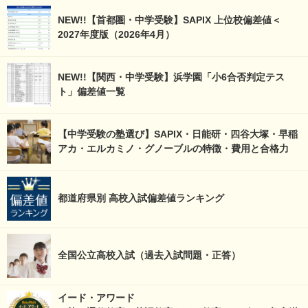
NEW!!【首都圏・中学受験】SAPIX 上位校偏差値＜
2027年度版（2026年4月）
NEW!!【関西・中学受験】浜学園「小6合否判定テス
ト」偏差値一覧
【中学受験の塾選び】SAPIX・日能研・四谷大塚・早稲
アカ・エルカミノ・グノーブルの特徴・費用と合格力
都道府県別 高校入試偏差値ランキング
全国公立高校入試（過去入試問題・正答）
イード・アワード