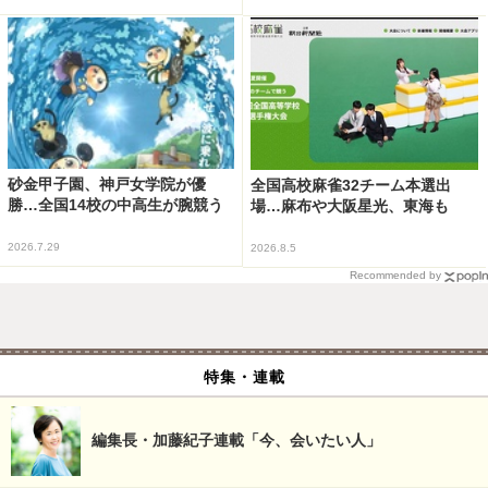
砂金甲子園、神戸女学院が優
全国高校麻雀32チーム本選出
勝…全国14校の中高生が腕競う
場…麻布や大阪星光、東海も
2026.7.29
2026.8.5
Recommended by
特集・連載
編集長・加藤紀子連載「今、会いたい人」