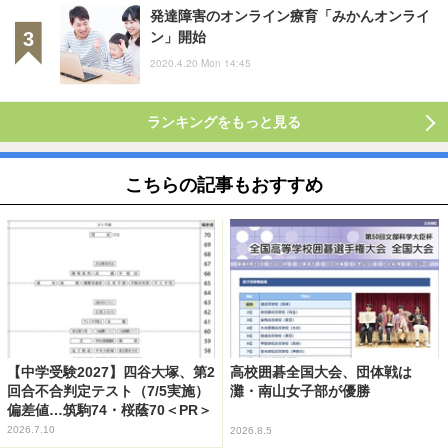
発達障害のオンライン療育「みかんオンライ
ン」開始
2020.4.20 Mon 14:45
ランキングをもっと見る
こちらの記事もおすすめ
【中学受験2027】四谷大塚、第2
高校囲碁全国大会、団体戦は
回合不合判定テスト（7/5実施）
灘・南山女子部が優勝
偏差値…筑駒74・桜蔭70＜PR＞
2026.7.10
2026.8.5