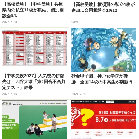
【高校受験】【中学受験】兵庫
【高校受験】横須賀の私立4校が
県内の私立31校が集結、個別相
参加…合同相談会10/12
談会9/6
2026.7.28
2026.8.5
【中学受験2027】人気校の併願
砂金甲子園、神戸女学院が優
先は…四谷大塚「第2回合不合判
勝…全国14校の中高生が腕競う
定テスト」結果
2026.7.16
2026.7.29