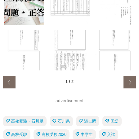
‹
1
/
2
advertisement
高校受験・石川県
石川県
過去問
国語
高校受験
高校受験2020
中学生
入試