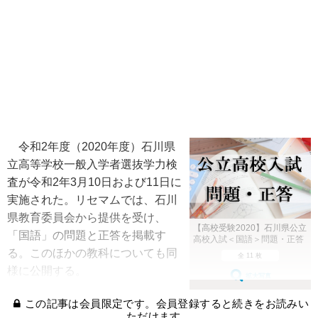
令和2年度（2020年度）石川県
立高等学校一般入学者選抜学力検
査が令和2年3月10日および11日に
実施された。リセマムでは、石川
県教育委員会から提供を受け、
【高校受験2020】石川県公立
「国語」の問題と正答を掲載す
高校入試＜国語＞問題・正答
る。このほかの教科についても同
全 11 枚
様に公開する。
拡大写真
この記事は会員限定です。会員登録すると続きをお読みい
ただけます。