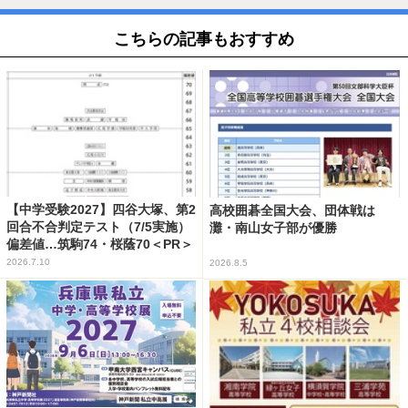
こちらの記事もおすすめ
【中学受験2027】四谷大塚、第2
高校囲碁全国大会、団体戦は
回合不合判定テスト（7/5実施）
灘・南山女子部が優勝
偏差値…筑駒74・桜蔭70＜PR＞
2026.7.10
2026.8.5