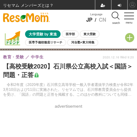
リセマム メンバーズ
Language
JP
/
CN
menu
search
大学受験 by 東進
医学部
東大受験
医専予備校徹底リサーチ
河合塾×東大特集
親子で考える大学選び
高校受験
中学受験
小学校受験
教育・受験
中学生
2020.12.16 Wed 9:20
共通テスト
夏休み
8月開催学校説明会・相談会
【高校受験2020】石川県公立高校入試＜国語＞
8月開催イベント・WS
全国公立高校 過去問
人気記事
問題・正答
自由研究教材（小学生向け）
自由研究教材（中学生向け）
ランキング
令和2年度（2020年度）石川県立高等学校一般入学者選抜学力検査が令和2年
3月10日および11日に実施された。リセマムでは、石川県教育委員会から提供
を受け、「国語」の問題と正答を掲載する。このほかの教科についても同様に
公開する。
advertisement