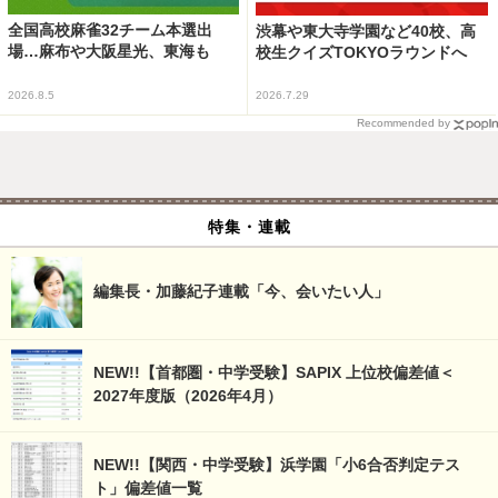
全国高校麻雀32チーム本選出
渋幕や東大寺学園など40校、高
場…麻布や大阪星光、東海も
校生クイズTOKYOラウンドへ
2026.8.5
2026.7.29
Recommended by
特集・連載
編集長・加藤紀子連載「今、会いたい人」
NEW!!【首都圏・中学受験】SAPIX 上位校偏差値＜
2027年度版（2026年4月）
NEW!!【関西・中学受験】浜学園「小6合否判定テス
ト」偏差値一覧