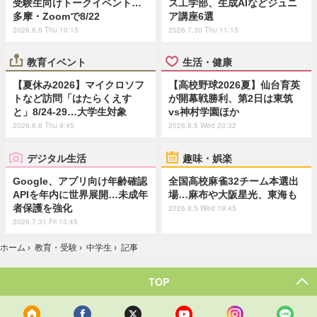
受験生向けトークイベント…
ス工学部、生成AIなどジュニ
多摩・Zoomで8/22
ア講座6選
2026.8.6 Thu 10:15
2026.7.30 Thu 11:15
教育イベント
生活・健康
【夏休み2026】マイクロソフ
【高校野球2026夏】仙台育英
トなど訪問「はたらくえす
が開幕戦勝利、第2日は東筑
と」8/24-29…大学生対象
vs神村学園ほか
2026.8.6 Thu 9:45
2026.8.5 Wed 20:32
デジタル生活
趣味・娯楽
Google、アプリ向け年齢確認
全国高校麻雀32チーム本選出
APIを年内に世界展開…未成年
場…麻布や大阪星光、東海も
者保護を強化
2026.8.5 Wed 19:45
2026.7.31 Fri 13:45
ホーム
›
教育・受験
›
中学生
›
記事
TOP