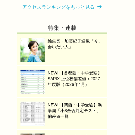
アクセスランキングをもっと見る
特集・連載
編集長・加藤紀子連載「今、
会いたい人」
NEW!!【首都圏・中学受験】
SAPIX 上位校偏差値＜2027
年度版（2026年4月）
NEW!!【関西・中学受験】浜
学園「小6合否判定テスト」
偏差値一覧