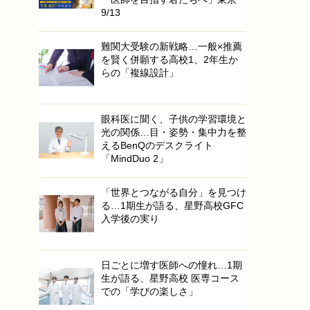
9/13
難関大受験の新戦略…一般×推薦
を賢く併願する高校1、2年生か
らの「複線設計」
眼科医に聞く、子供の学習環境と
光の関係…目・姿勢・集中力を整
えるBenQのデスクライト
「MindDuo 2」
「世界とつながる自分」を見つけ
る…1期生が語る、星野高校GFC
入学後の実り
日ごとに増す医師への憧れ…1期
生が語る、星野高校 医専コース
での「学びの楽しさ」