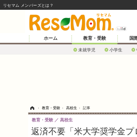
リセマム メンバーズ
ホーム
教育・受験
国
未就学児
小学生
ホーム
›
教育・受験
›
高校生
›
記事
教育・受験
高校生
返済不要「米大学奨学金プ