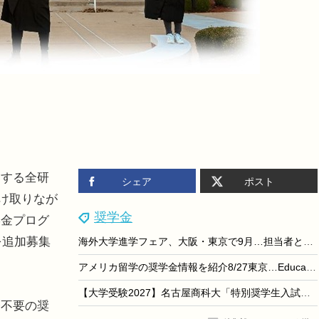
する全研
シェア
ポスト
受け取りなが
奨学金
学金プログ
を追加募集
海外大学進学フェア、大阪・東京で9月…担当者と個別相談
アメリカ留学の奨学金情報を紹介8/27東京…EducationUSA
【大学受験2027】名古屋商科大「特別奨学生入試」最大360万円給付
不要の奨