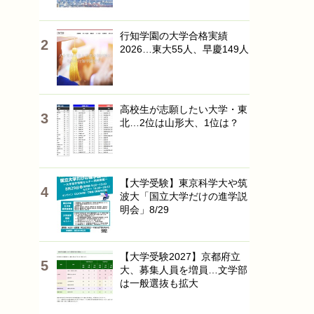
行知学園の大学合格実績
2026…東大55人、早慶149人
高校生が志願したい大学・東
北…2位は山形大、1位は？
【大学受験】東京科学大や筑
波大「国立大学だけの進学説
明会」8/29
【大学受験2027】京都府立
大、募集人員を増員…文学部
は一般選抜も拡大