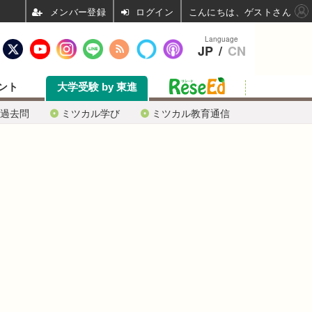
ログイン
こんにちは、ゲストさん
Language
JP
/
CN
ント
大学受験 by 東進
過去問
ミツカル学び
ミツカル教育通信