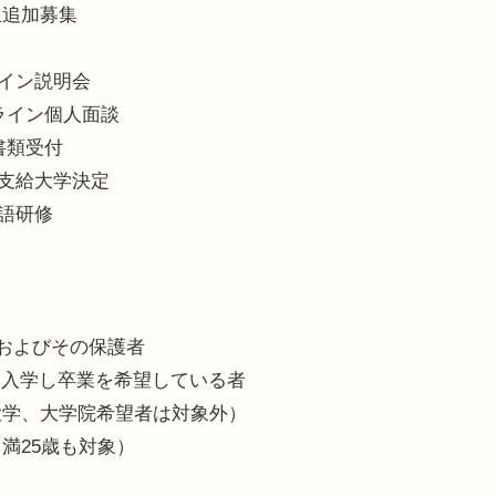
生追加募集
ライン説明会
ンライン個人面談
要書類受付
金支給大学決定
英語研修
者およびその保護者
て入学し卒業を希望している者
大学、大学院希望者は対象外）
満25歳も対象）