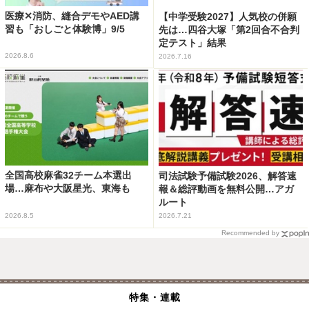
医療✕消防、縫合デモやAED講
【中学受験2027】人気校の併願
習も「おしごと体験博」9/5
先は…四谷大塚「第2回合不合判
定テスト」結果
2026.8.6
2026.7.16
全国高校麻雀32チーム本選出
司法試験予備試験2026、解答速
場…麻布や大阪星光、東海も
報＆総評動画を無料公開…アガ
ルート
2026.8.5
2026.7.21
Recommended by
特集・連載