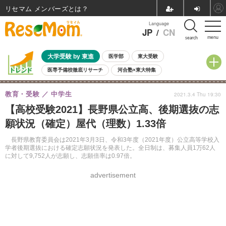
リセマム メンバーズ
Language
JP
/
CN
menu
search
大学受験 by 東進
医学部
東大受験
医専予備校徹底リサーチ
河合塾×東大特集
親子で考える大学選び
高校受験
中学受験
小学校受験
教育・受験
中学生
2021.3.4 Thu 19:30
共通テスト
夏休み
8月開催学校説明会・相談会
【高校受験2021】長野県公立高、後期選抜の志
8月開催イベント・WS
全国公立高校 過去問
人気記事
願状況（確定）屋代（理数）1.33倍
自由研究教材（小学生向け）
自由研究教材（中学生向け）
ランキング
長野県教育委員会は2021年3月3日、令和3年度（2021年度）公立高等学校入
学者後期選抜における確定志願状況を発表した。全日制は、募集人員1万62人
に対して9,752人が志願し、志願倍率は0.97倍。
advertisement