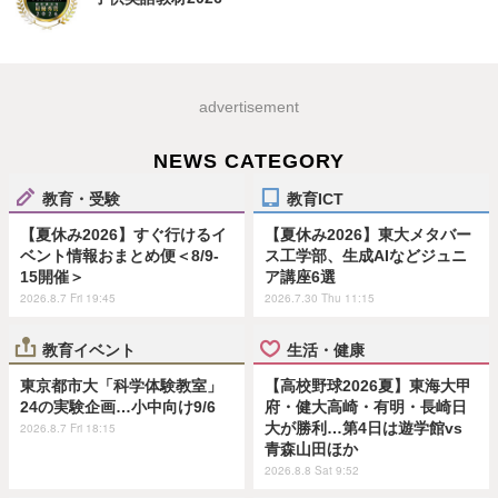
advertisement
NEWS CATEGORY
教育・受験
教育ICT
【夏休み2026】すぐ行けるイ
【夏休み2026】東大メタバー
ベント情報おまとめ便＜8/9-
ス工学部、生成AIなどジュニ
15開催＞
ア講座6選
2026.8.7 Fri 19:45
2026.7.30 Thu 11:15
教育イベント
生活・健康
東京都市大「科学体験教室」
【高校野球2026夏】東海大甲
24の実験企画…小中向け9/6
府・健大高崎・有明・長崎日
大が勝利…第4日は遊学館vs
2026.8.7 Fri 18:15
青森山田ほか
2026.8.8 Sat 9:52