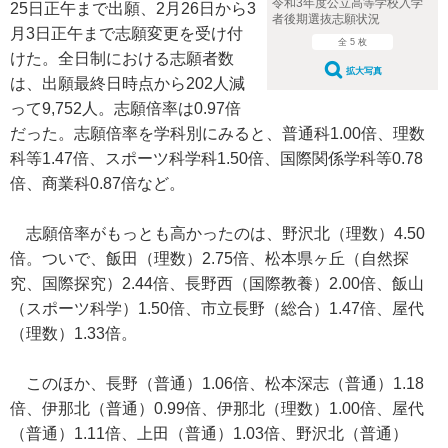
令和3年度公立高等学校入学
25日正午まで出願、2月26日から3
者後期選抜志願状況
月3日正午まで志願変更を受け付
全 5 枚
けた。全日制における志願者数
拡大写真
は、出願最終日時点から202人減
って9,752人。志願倍率は0.97倍
だった。志願倍率を学科別にみると、普通科1.00倍、理数
科等1.47倍、スポーツ科学科1.50倍、国際関係学科等0.78
倍、商業科0.87倍など。
志願倍率がもっとも高かったのは、野沢北（理数）4.50
倍。ついで、飯田（理数）2.75倍、松本県ヶ丘（自然探
究、国際探究）2.44倍、長野西（国際教養）2.00倍、飯山
（スポーツ科学）1.50倍、市立長野（総合）1.47倍、屋代
（理数）1.33倍。
このほか、長野（普通）1.06倍、松本深志（普通）1.18
倍、伊那北（普通）0.99倍、伊那北（理数）1.00倍、屋代
（普通）1.11倍、上田（普通）1.03倍、野沢北（普通）