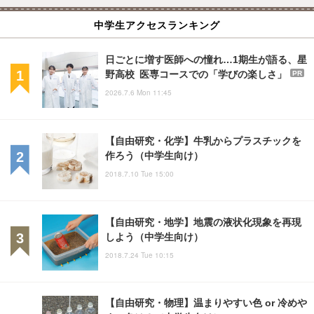
中学生アクセスランキング
日ごとに増す医師への憧れ…1期生が語る、星
野高校 医専コースでの「学びの楽しさ」
PR
2026.7.6 Mon 11:45
【自由研究・化学】牛乳からプラスチックを
作ろう（中学生向け）
2018.7.10 Tue 15:00
【自由研究・地学】地震の液状化現象を再現
しよう（中学生向け）
2018.7.24 Tue 10:15
【自由研究・物理】温まりやすい色 or 冷めや