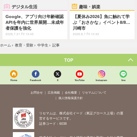
デジタル生活
趣味・娯楽
Google、アプリ向け年齢確認
【夏休み2026】魚に触れて学
APIを年内に世界展開…未成年
ぶ「おさかな」イベント8/8…
者保護を強化
川崎市
2026.7.31 Fri 13:45
2026.8.7 Fri 10:45
ホーム
›
教育・受験
›
中学生
›
記事
TOP
Home
Facebook
X
YouTube
Instagram
line
お問合せ
広告掲載
会社概要
リセマムについて
個人情報保護方針
リセマムは、株式会社イード（東証グロース上場）の運
営するサービスです。
証券コード：6038