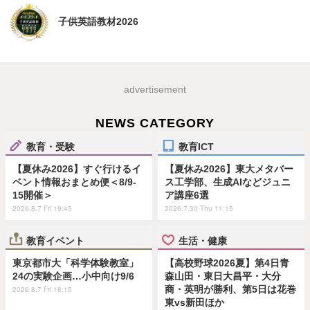
子供英語教材2026
advertisement
NEWS CATEGORY
教育・受験
教育ICT
【夏休み2026】すぐ行けるイ
【夏休み2026】東大メタバー
ベント情報おまとめ便＜8/9-
ス工学部、生成AIなどジュニ
15開催＞
ア講座6選
2026.8.7 Fri 19:45
2026.7.30 Thu 11:15
教育イベント
生活・健康
東京都市大「科学体験教室」
【高校野球2026夏】第4日青
24の実験企画…小中向け9/6
森山田・東日大昌平・大分
商・英明が勝利、第5日は花巻
2026.8.7 Fri 18:15
東vs新田ほか