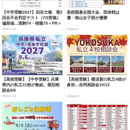
【中学受験2027】四谷大塚、第2
高校囲碁全国大会、団体戦は
回合不合判定テスト（7/5実施）
灘・南山女子部が優勝
偏差値…筑駒74・桜蔭70＜PR＞
2026.7.10
2026.8.5
【高校受験】【中学受験】兵庫
【高校受験】横須賀の私立4校が
県内の私立31校が集結、個別相
参加…合同相談会10/12
談会9/6
2026.7.28
2026.8.5