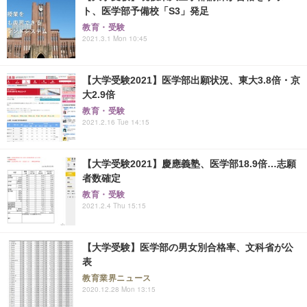
ト、医学部予備校「S3」発足
教育・受験
2021.3.1 Mon 10:45
【大学受験2021】医学部出願状況、東大3.8倍・京
大2.9倍
教育・受験
2021.2.16 Tue 14:15
【大学受験2021】慶應義塾、医学部18.9倍…志願
者数確定
教育・受験
2021.2.4 Thu 15:15
【大学受験】医学部の男女別合格率、文科省が公
表
教育業界ニュース
2020.12.28 Mon 13:15