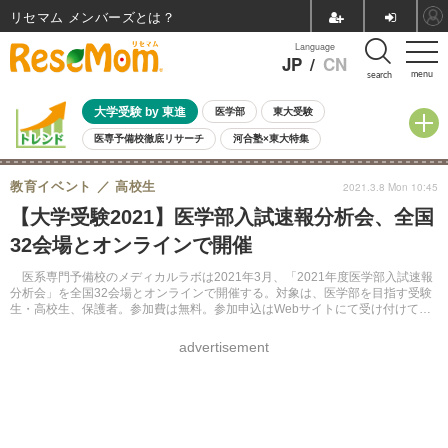
リセマム メンバーズ
Language
JP
/
CN
menu
search
大学受験 by 東進
医学部
東大受験
医専予備校徹底リサーチ
河合塾×東大特集
親子で考える大学選び
高校受験
中学受験
小学校受験
教育イベント
高校生
2021.3.8 Mon 10:45
共通テスト
夏休み
8月開催学校説明会・相談会
【大学受験2021】医学部入試速報分析会、全国
8月開催イベント・WS
全国公立高校 過去問
人気記事
32会場とオンラインで開催
自由研究教材（小学生向け）
自由研究教材（中学生向け）
ランキング
医系専門予備校のメディカルラボは2021年3月、「2021年度医学部入試速報
分析会」を全国32会場とオンラインで開催する。対象は、医学部を目指す受験
生・高校生、保護者。参加費は無料。参加申込はWebサイトにて受け付けてい
る。
advertisement