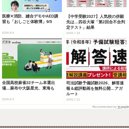
医療✕消防、縫合デモやAED講
【中学受験2027】人気校の併願
習も「おしごと体験博」9/5
先は…四谷大塚「第2回合不合判
定テスト」結果
2026.8.6
2026.7.16
全国高校麻雀32チーム本選出
司法試験予備試験2026、解答速
場…麻布や大阪星光、東海も
報＆総評動画を無料公開…アガ
ルート
2026.8.5
2026.7.21
Recommended by