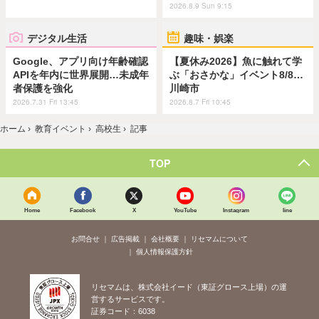
2026.8.9 Sun 9:15
デジタル生活
趣味・娯楽
Google、アプリ向け年齢確認
【夏休み2026】魚に触れて学
APIを年内に世界展開…未成年
ぶ「おさかな」イベント8/8…
者保護を強化
川崎市
2026.7.31 Fri 13:45
2026.8.7 Fri 10:45
ホーム
›
教育イベント
›
高校生
›
記事
TOP
Home
Facebook
X
YouTube
Instagram
line
お問合せ
広告掲載
会社概要
リセマムについて
個人情報保護方針
リセマムは、株式会社イード（東証グロース上場）の運
営するサービスです。
証券コード：6038