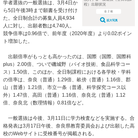
学者選抜の一般選抜は、3月4日か
程）出願状況
ら5日午後3時まで願書を受け付け
全 2 枚
た。全日制合計の募集人員4,934
拡大写真
人に対し、出願者数は4,740人。
競争倍率は0.96倍で、前年度（2020年度）より0.02ポイン
ト増加した。
出願倍率がもっとも高かったのは、国際（国際、国際科
plus）2.00倍、ついで磯城野（バイオ技術、食品科学コー
ス）1.50倍。このほか、全日制課程における各学校・学科
の倍率は、奈良（普通）1.29倍、畝傍（普通）1.16倍、郡
山（普通）1.21倍、市立一条（普通、科学探究コース以
外）1.47倍、高田（普通）1.16倍、奈良北（普通）1.12
倍、奈良北（数理情報）0.81倍など。
一般選抜は今後、3月11日に学力検査などを実施する。合
格発表は3月17日午後、奈良県教育委員会および出願した高
校のWebサイトに受検番号が掲載される。