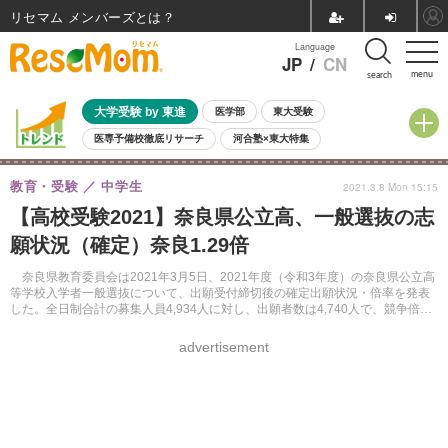
リセマム メンバーズ
Language
JP
/
CN
menu
search
大学受験 by 東進
医学部
東大受験
医専予備校徹底リサーチ
河合塾×東大特集
親子で考える大学選び
高校受験
中学受験
小学校受験
教育・受験
中学生
2021.3.8 Mon 15:15
共通テスト
夏休み
8月開催学校説明会・相談会
【高校受験2021】奈良県公立高、一般選抜の志
8月開催イベント・WS
全国公立高校 過去問
人気記事
願状況（確定）奈良1.29倍
自由研究教材（小学生向け）
自由研究教材（中学生向け）
ランキング
奈良県教育委員会は2021年3月5日、2021年度（令和3年度）の奈良県公立高
等学校入学者一般選抜について、出願受付締切後の確定出願状況・倍率を発表
した。全日制合計の募集人員4,934人に対し、出願者数は4,740人で、競争倍率
は0.96倍となった。
advertisement