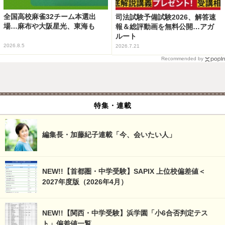
全国高校麻雀32チーム本選出
司法試験予備試験2026、解答速
場…麻布や大阪星光、東海も
報＆総評動画を無料公開…アガ
ルート
2026.8.5
2026.7.21
Recommended by
特集・連載
編集長・加藤紀子連載「今、会いたい人」
NEW!!【首都圏・中学受験】SAPIX 上位校偏差値＜
2027年度版（2026年4月）
NEW!!【関西・中学受験】浜学園「小6合否判定テス
ト」偏差値一覧