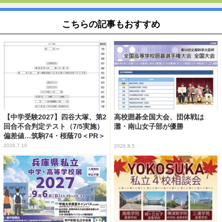
こちらの記事もおすすめ
【中学受験2027】四谷大塚、第2
高校囲碁全国大会、団体戦は
回合不合判定テスト（7/5実施）
灘・南山女子部が優勝
偏差値…筑駒74・桜蔭70＜PR＞
2026.7.10
2026.8.5