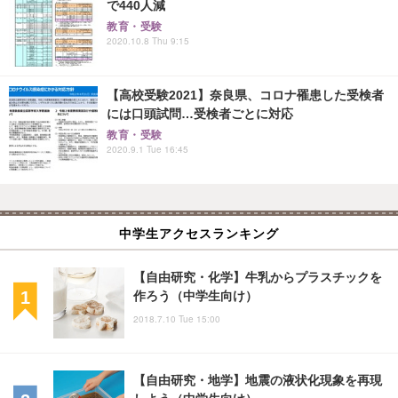
で440人減
教育・受験
2020.10.8 Thu 9:15
【高校受験2021】奈良県、コロナ罹患した受検者
には口頭試問…受検者ごとに対応
教育・受験
2020.9.1 Tue 16:45
中学生アクセスランキング
【自由研究・化学】牛乳からプラスチックを
作ろう（中学生向け）
2018.7.10 Tue 15:00
【自由研究・地学】地震の液状化現象を再現
しよう（中学生向け）