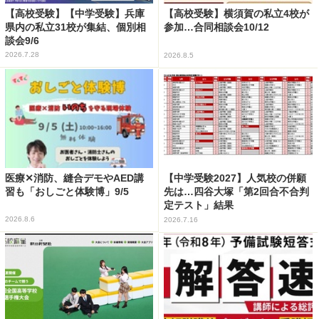
【高校受験】【中学受験】兵庫
【高校受験】横須賀の私立4校が
県内の私立31校が集結、個別相
参加…合同相談会10/12
談会9/6
2026.7.28
2026.8.5
医療✕消防、縫合デモやAED講
【中学受験2027】人気校の併願
習も「おしごと体験博」9/5
先は…四谷大塚「第2回合不合判
定テスト」結果
2026.8.6
2026.7.16