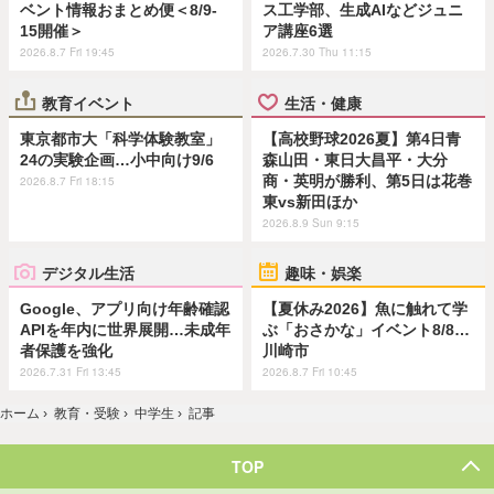
ベント情報おまとめ便＜8/9-
ス工学部、生成AIなどジュニ
15開催＞
ア講座6選
2026.8.7 Fri 19:45
2026.7.30 Thu 11:15
教育イベント
生活・健康
東京都市大「科学体験教室」
【高校野球2026夏】第4日青
24の実験企画…小中向け9/6
森山田・東日大昌平・大分
商・英明が勝利、第5日は花巻
2026.8.7 Fri 18:15
東vs新田ほか
2026.8.9 Sun 9:15
デジタル生活
趣味・娯楽
Google、アプリ向け年齢確認
【夏休み2026】魚に触れて学
APIを年内に世界展開…未成年
ぶ「おさかな」イベント8/8…
者保護を強化
川崎市
2026.7.31 Fri 13:45
2026.8.7 Fri 10:45
ホーム
›
教育・受験
›
中学生
›
記事
TOP