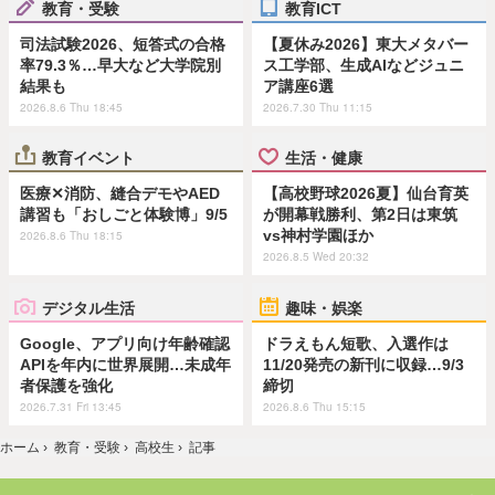
教育・受験
教育ICT
司法試験2026、短答式の合格
【夏休み2026】東大メタバー
率79.3％…早大など大学院別
ス工学部、生成AIなどジュニ
結果も
ア講座6選
2026.8.6 Thu 18:45
2026.7.30 Thu 11:15
教育イベント
生活・健康
医療✕消防、縫合デモやAED
【高校野球2026夏】仙台育英
講習も「おしごと体験博」9/5
が開幕戦勝利、第2日は東筑
vs神村学園ほか
2026.8.6 Thu 18:15
2026.8.5 Wed 20:32
デジタル生活
趣味・娯楽
Google、アプリ向け年齢確認
ドラえもん短歌、入選作は
APIを年内に世界展開…未成年
11/20発売の新刊に収録…9/3
者保護を強化
締切
2026.7.31 Fri 13:45
2026.8.6 Thu 15:15
ホーム
›
教育・受験
›
高校生
›
記事