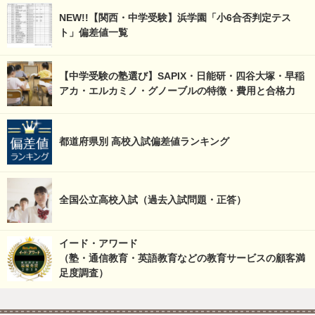
NEW!!【関西・中学受験】浜学園「小6合否判定テス
ト」偏差値一覧
【中学受験の塾選び】SAPIX・日能研・四谷大塚・早稲
アカ・エルカミノ・グノーブルの特徴・費用と合格力
都道府県別 高校入試偏差値ランキング
全国公立高校入試（過去入試問題・正答）
イード・アワード
（塾・通信教育・英語教育などの教育サービスの顧客満
足度調査）