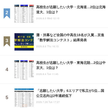
高校生が志願したい大学・北海道…2位は北海
道大、1位は？
2026.8.5 Wed 12:15
灘・渋幕など全国の中高生18名が入賞…京進
「数学解法コンテスト」結果発表
2026.8.6 Thu 16:15
高校生が志願したい大学・東海北陸…2位は中
京大、1位は？
2026.8.4 Tue 11:45
「志願したい大学」6エリアで私立が1位…国
公立志向は2年連続低下
2026.7.28 Tue 17:27