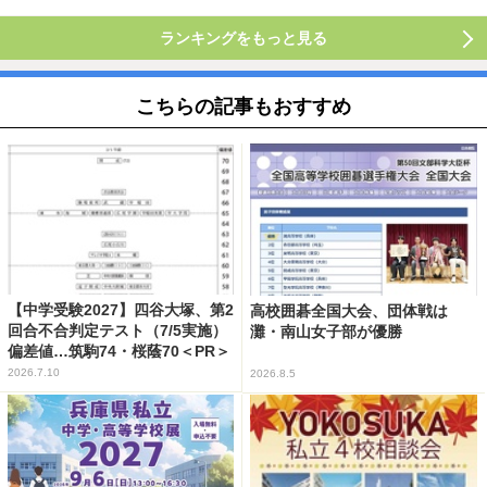
ランキングをもっと見る
こちらの記事もおすすめ
【中学受験2027】四谷大塚、第2
高校囲碁全国大会、団体戦は
回合不合判定テスト（7/5実施）
灘・南山女子部が優勝
偏差値…筑駒74・桜蔭70＜PR＞
2026.7.10
2026.8.5