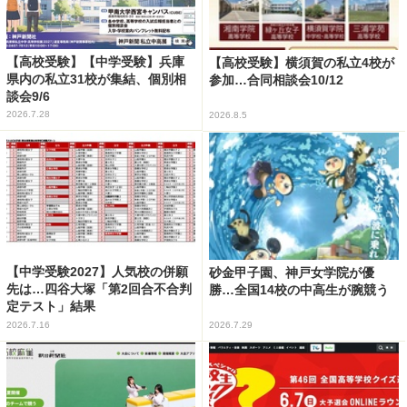
【高校受験】【中学受験】兵庫
【高校受験】横須賀の私立4校が
県内の私立31校が集結、個別相
参加…合同相談会10/12
談会9/6
2026.7.28
2026.8.5
【中学受験2027】人気校の併願
砂金甲子園、神戸女学院が優
先は…四谷大塚「第2回合不合判
勝…全国14校の中高生が腕競う
定テスト」結果
2026.7.16
2026.7.29