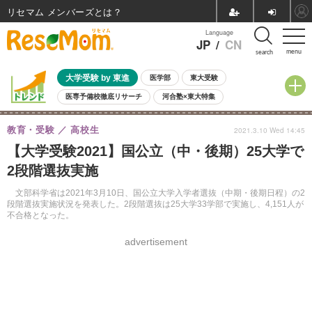
リセマム メンバーズ
Language
JP
/
CN
menu
search
大学受験 by 東進
医学部
東大受験
医専予備校徹底リサーチ
河合塾×東大特集
親子で考える大学選び
高校受験
中学受験
小学校受験
教育・受験
高校生
2021.3.10 Wed 14:45
共通テスト
夏休み
8月開催学校説明会・相談会
【大学受験2021】国公立（中・後期）25大学で
8月開催イベント・WS
全国公立高校 過去問
人気記事
2段階選抜実施
自由研究教材（小学生向け）
自由研究教材（中学生向け）
ランキング
文部科学省は2021年3月10日、国公立大学入学者選抜（中期・後期日程）の2
段階選抜実施状況を発表した。2段階選抜は25大学33学部で実施し、4,151人が
不合格となった。
advertisement