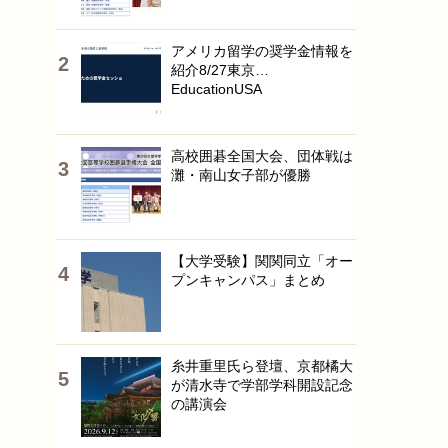
アメリカ留学の奨学金情報を
紹介8/27東京…
EducationUSA
高校囲碁全国大会、団体戦は
灘・南山女子部が優勝
【大学受験】関関同立「オー
プンキャンパス」まとめ
糸井重里氏ら登壇、京都橘大
が清水寺で学部学科開設記念
の講演会