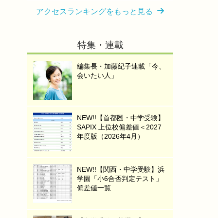
アクセスランキングをもっと見る
特集・連載
編集長・加藤紀子連載「今、
会いたい人」
NEW!!【首都圏・中学受験】
SAPIX 上位校偏差値＜2027
年度版（2026年4月）
NEW!!【関西・中学受験】浜
学園「小6合否判定テスト」
偏差値一覧