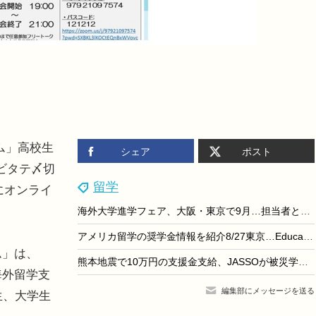
ム」高校生
シェア
ポスト
ビタテ〆切
留学
日にオンライ
海外大学進学フェア、大阪・東京で9月…担当者と個別相談
アメリカ留学の奨学金情報を紹介8/27東京…EducationUSA
ム」は、
熊本地震で10万円の支援金支給、JASSOが被災学生を救済
海外留学支
編集部にメッセージを送る
生、大学生