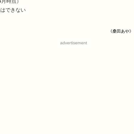
4月時点）
加はできない
《桑田あや》
advertisement