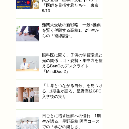
「医師を目指す君たちへ」東京
9/13
難関大受験の新戦略…一般×推薦
を賢く併願する高校1、2年生か
らの「複線設計」
眼科医に聞く、子供の学習環境と
光の関係…目・姿勢・集中力を整
えるBenQのデスクライト
「MindDuo 2」
「世界とつながる自分」を見つけ
る…1期生が語る、星野高校GFC
入学後の実り
日ごとに増す医師への憧れ…1期
生が語る、星野高校 医専コース
での「学びの楽しさ」