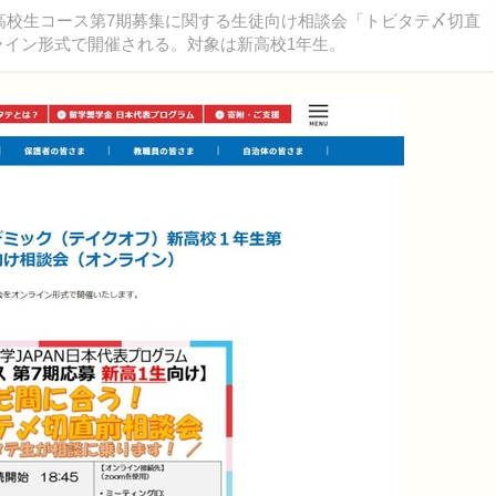
」高校生コース第7期募集に関する生徒向け相談会「トビタテ〆切直
オンライン形式で開催される。対象は新高校1年生。