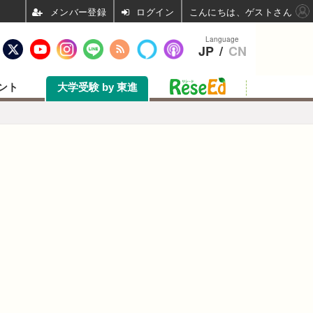
ログイン
こんにちは、ゲストさん
Language
JP
/
CN
ント
大学受験 by 東進