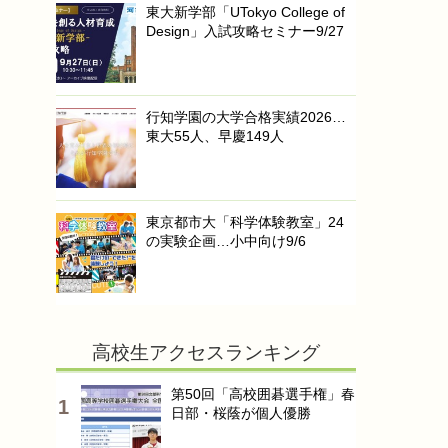
東大新学部「UTokyo College of
Design」入試攻略セミナー9/27
行知学園の大学合格実績2026…
東大55人、早慶149人
東京都市大「科学体験教室」24
の実験企画…小中向け9/6
高校生アクセスランキング
第50回「高校囲碁選手権」春
日部・桜蔭が個人優勝