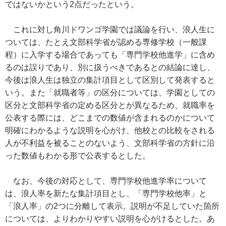
ではないかという2点だったという。
これに対し角川ドワンゴ学園では議論を行い、浪人生に
ついては、たとえ文部科学省が認める専修学校（一般課
程）に入学する場合であっても「専門学校他進学」に含め
るのは誤りであり、別に扱うべきであるとの結論に達し、
今後は浪人生は独立の集計項目として区別して発表すると
いう。また「就職者等」の区分については、学園としての
区分と文部科学省の定める区分とが異なるため、就職率を
公表する際には、どこまでの数値が含まれるのかについて
明確にわかるような説明を心がけ、他校との比較をされる
人が不利益を被ることのないよう、文部科学省の方針に沿
った数値もわかる形で公表するとした。
なお、今後の対応として、専門学校他進学率について
は、浪人率を新たな集計項目とし、「専門学校他率」と
「浪人率」の2つに分離して表示。説明が不足していた箇所
については、よりわかりやすい説明を心がけるとした。あ