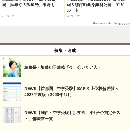
場…麻布や大阪星光、東海も
報＆総評動画を無料公開…アガ
ルート
2026.8.5
2026.7.21
Recommended by
特集・連載
編集長・加藤紀子連載「今、会いたい人」
NEW!!【首都圏・中学受験】SAPIX 上位校偏差値＜
2027年度版（2026年4月）
NEW!!【関西・中学受験】浜学園「小6合否判定テス
ト」偏差値一覧