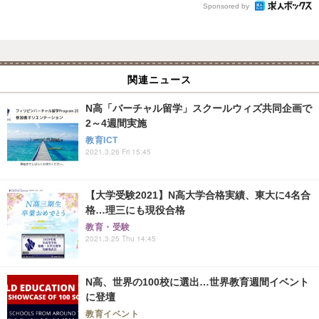
Sponsored by
関連ニュース
N高「バーチャル留学」スクールウィズ共同企画で
2～4週間実施
教育ICT
2021.3.26 Fri 15:45
【大学受験2021】N高大学合格実績、東大に4名合
格…理三にも現役合格
教育・受験
2021.3.25 Thu 14:45
N高、世界の100校に選出…世界教育週間イベント
に登壇
教育イベント