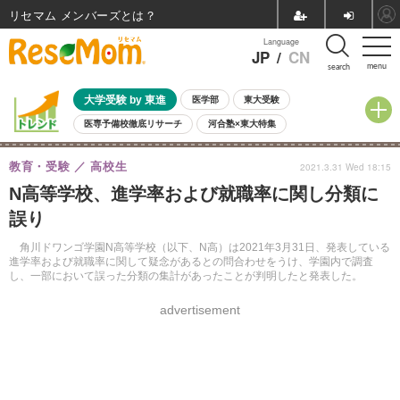
リセマム メンバーズ
Language
JP
/
CN
menu
search
大学受験 by 東進
医学部
東大受験
医専予備校徹底リサーチ
河合塾×東大特集
親子で考える大学選び
高校受験
中学受験
小学校受験
教育・受験
高校生
2021.3.31 Wed 18:15
共通テスト
夏休み
8月開催学校説明会・相談会
N高等学校、進学率および就職率に関し分類に
8月開催イベント・WS
全国公立高校 過去問
人気記事
誤り
自由研究教材（小学生向け）
自由研究教材（中学生向け）
ランキング
角川ドワンゴ学園N高等学校（以下、N高）は2021年3月31日、発表している
進学率および就職率に関して疑念があるとの問合わせをうけ、学園内で調査
し、一部において誤った分類の集計があったことが判明したと発表した。
advertisement