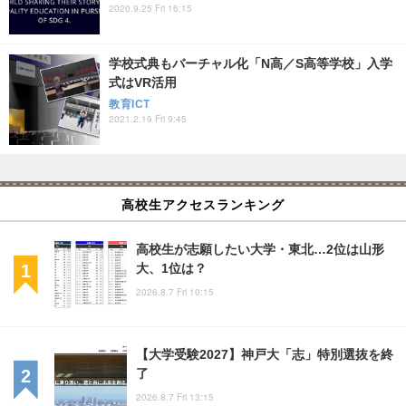
2020.9.25 Fri 16:15
学校式典もバーチャル化「N高／S高等学校」入学
式はVR活用
教育ICT
2021.2.19 Fri 9:45
高校生アクセスランキング
高校生が志願したい大学・東北…2位は山形
大、1位は？
2026.8.7 Fri 10:15
【大学受験2027】神戸大「志」特別選抜を終
了
2026.8.7 Fri 13:15