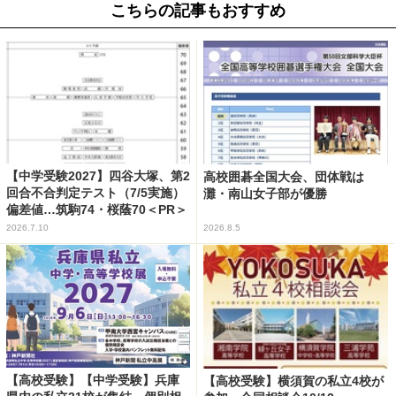
こちらの記事もおすすめ
【中学受験2027】四谷大塚、第2
高校囲碁全国大会、団体戦は
回合不合判定テスト（7/5実施）
灘・南山女子部が優勝
偏差値…筑駒74・桜蔭70＜PR＞
2026.7.10
2026.8.5
【高校受験】【中学受験】兵庫
【高校受験】横須賀の私立4校が