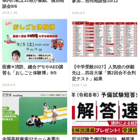
県内の私立31校が集結、個別相
参加…合同相談会10/12
談会9/6
2026.7.28
2026.8.5
医療✕消防、縫合デモやAED講
【中学受験2027】人気校の併願
習も「おしごと体験博」9/5
先は…四谷大塚「第2回合不合判
定テスト」結果
2026.8.6
2026.7.16
全国高校麻雀32チーム本選出
司法試験予備試験2026、解答速