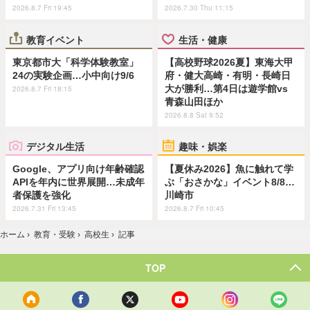
2026.8.7 Fri 19:45
2026.7.30 Thu 11:15
教育イベント
生活・健康
東京都市大「科学体験教室」
【高校野球2026夏】東海大甲
24の実験企画…小中向け9/6
府・健大高崎・有明・長崎日
大が勝利…第4日は遊学館vs
2026.8.7 Fri 18:15
青森山田ほか
2026.8.8 Sat 9:52
デジタル生活
趣味・娯楽
Google、アプリ向け年齢確認
【夏休み2026】魚に触れて学
APIを年内に世界展開…未成年
ぶ「おさかな」イベント8/8…
者保護を強化
川崎市
2026.7.31 Fri 13:45
2026.8.7 Fri 10:45
ホーム
›
教育・受験
›
高校生
›
記事
TOP