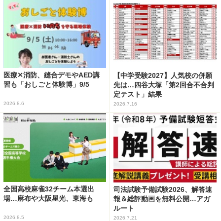
医療✕消防、縫合デモやAED講
【中学受験2027】人気校の併願
習も「おしごと体験博」9/5
先は…四谷大塚「第2回合不合判
定テスト」結果
2026.8.6
2026.7.16
全国高校麻雀32チーム本選出
司法試験予備試験2026、解答速
場…麻布や大阪星光、東海も
報＆総評動画を無料公開…アガ
ルート
2026.8.5
2026.7.21