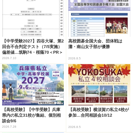
【中学受験2027】四谷大塚、第2
高校囲碁全国大会、団体戦は
回合不合判定テスト（7/5実施）
灘・南山女子部が優勝
偏差値…筑駒74・桜蔭70＜PR＞
2026.7.10
2026.8.5
【高校受験】【中学受験】兵庫
【高校受験】横須賀の私立4校が
県内の私立31校が集結、個別相
参加…合同相談会10/12
談会9/6
2026.7.28
2026.8.5