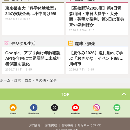
東京都市大「科学体験教室」
【高校野球2026夏】第4日青
24の実験企画…小中向け9/6
森山田・東日大昌平・大分
商・英明が勝利、第5日は花巻
2026.8.7 Fri 18:15
東vs新田ほか
2026.8.9 Sun 9:15
デジタル生活
趣味・娯楽
Google、アプリ向け年齢確認
【夏休み2026】魚に触れて学
APIを年内に世界展開…未成年
ぶ「おさかな」イベント8/8…
者保護を強化
川崎市
2026.7.31 Fri 13:45
2026.8.7 Fri 10:45
ホーム
›
趣味・娯楽
›
その他
›
記事
TOP
Home
Facebook
X
YouTube
Instagram
line
お問合せ
広告掲載
会社概要
リセマムについて