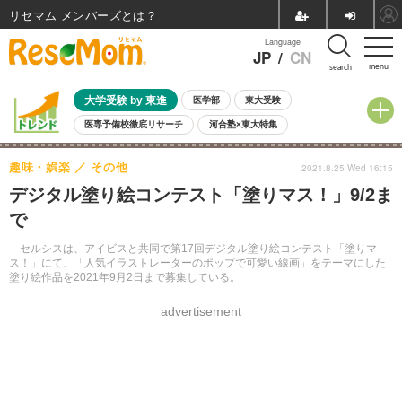
リセマム メンバーズ
Language
JP
/
CN
menu
search
大学受験 by 東進
医学部
東大受験
医専予備校徹底リサーチ
河合塾×東大特集
親子で考える大学選び
高校受験
中学受験
小学校受験
趣味・娯楽
その他
2021.8.25 Wed 16:15
共通テスト
夏休み
8月開催学校説明会・相談会
デジタル塗り絵コンテスト「塗りマス！」9/2ま
8月開催イベント・WS
全国公立高校 過去問
人気記事
で
自由研究教材（小学生向け）
自由研究教材（中学生向け）
ランキング
セルシスは、アイビスと共同で第17回デジタル塗り絵コンテスト「塗りマ
ス！」にて、「人気イラストレーターのポップで可愛い線画」をテーマにした
塗り絵作品を2021年9月2日まで募集している。
advertisement