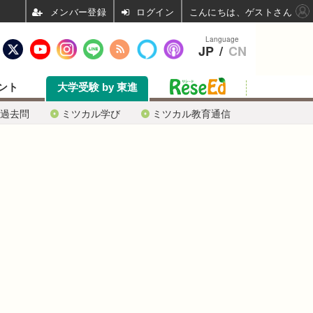
ログイン
こんにちは、ゲストさん
Language
JP
/
CN
ント
大学受験 by 東進
過去問
ミツカル学び
ミツカル教育通信