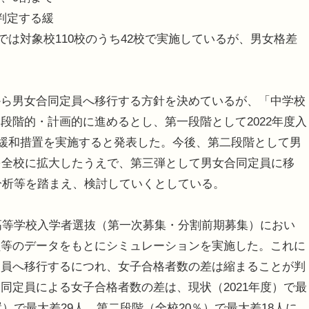
判定する緩
では対象校110校のうち42校で実施しているが、男女格差
ら男女合同定員へ移行する方針を決めているが、「中学校
段階的・計画的に進めるとし、第一段階として2022年度入
％の緩和措置を実施すると発表した。今後、第二段階として男
を全校に拡大したうえで、第三弾として男女合同定員に移
の分析等を踏まえ、検討していくとしている。
高等学校入学者選抜（第一次募集・分割前期募集）におい
員等のデータをもとにシミュレーションを実施した。これに
定員へ移行するにつれ、女子合格者数の差は縮まることが判
同定員による女子合格者数の差は、現状（2021年度）で最
）で最大差29人、第二段階（全校20％）で最大差18人に