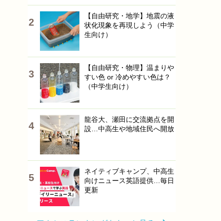
【自由研究・地学】地震の液
状化現象を再現しよう（中学
生向け）
【自由研究・物理】温まりや
すい色 or 冷めやすい色は？
（中学生向け）
龍谷大、瀬田に交流拠点を開
設…中高生や地域住民へ開放
ネイティブキャンプ、中高生
向けニュース英語提供…毎日
更新