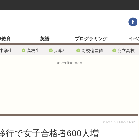
際教育
英語
プログラミング
イベ
中学生
高校生
大学生
高校偏差値
公立高校・
advertisement
2021.9.27 Mon 14:45
行で女子合格者600人増