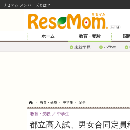
リセマム メンバーズ
ホーム
教育・受験
国
未就学児
小学生
ホーム
›
教育・受験
›
中学生
›
記事
教育・受験
中学生
都立高入試、男女合同定員移