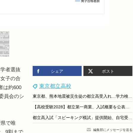
学者選抜
シェア
ポスト
、女子の合
東京都立高校
は約600
育委員会のシ
東京都、熊本地震被災生徒の都立高受入れ…学力検査なし・授業料免除
【高校受験2028】都立第一商業、入試概要を公表…IBコースは英語面接を実施
都立高入試「スピーキング模試」提供開始、自宅受験で全4回
府県で唯
編集部にメッセージを送る
、9割まで