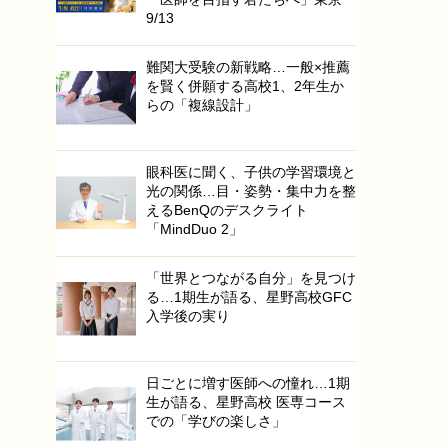
9/13
難関大受験の新戦略…一般×推薦
を賢く併願する高校1、2年生か
らの「複線設計」
眼科医に聞く、子供の学習環境と
光の関係…目・姿勢・集中力を整
えるBenQのデスクライト
「MindDuo 2」
「世界とつながる自分」を見つけ
る…1期生が語る、星野高校GFC
入学後の実り
日ごとに増す医師への憧れ…1期
生が語る、星野高校 医専コース
での「学びの楽しさ」