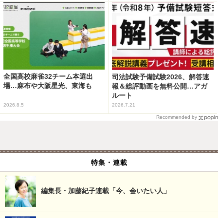
全国高校麻雀32チーム本選出
司法試験予備試験2026、解答速
場…麻布や大阪星光、東海も
報＆総評動画を無料公開…アガ
ルート
2026.8.5
2026.7.21
Recommended by
特集・連載
編集長・加藤紀子連載「今、会いたい人」