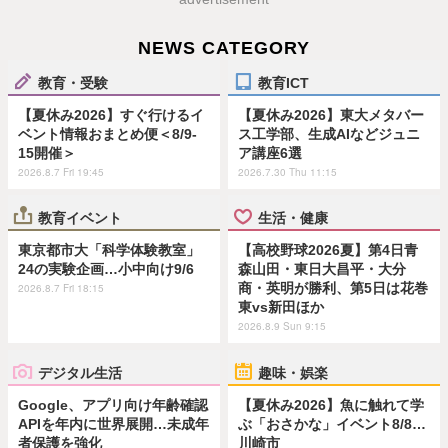
NEWS CATEGORY
教育・受験
教育ICT
【夏休み2026】すぐ行けるイ
【夏休み2026】東大メタバー
ベント情報おまとめ便＜8/9-
ス工学部、生成AIなどジュニ
15開催＞
ア講座6選
2026.8.7 Fri 19:45
2026.7.30 Thu 11:15
教育イベント
生活・健康
東京都市大「科学体験教室」
【高校野球2026夏】第4日青
24の実験企画…小中向け9/6
森山田・東日大昌平・大分
商・英明が勝利、第5日は花巻
2026.8.7 Fri 18:15
東vs新田ほか
2026.8.9 Sun 9:15
デジタル生活
趣味・娯楽
Google、アプリ向け年齢確認
【夏休み2026】魚に触れて学
APIを年内に世界展開…未成年
ぶ「おさかな」イベント8/8…
者保護を強化
川崎市