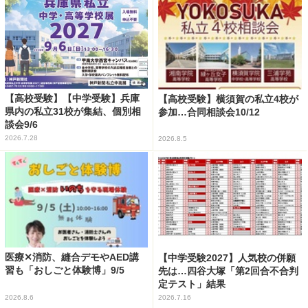
【高校受験】【中学受験】兵庫
【高校受験】横須賀の私立4校が
県内の私立31校が集結、個別相
参加…合同相談会10/12
談会9/6
2026.7.28
2026.8.5
医療✕消防、縫合デモやAED講
【中学受験2027】人気校の併願
習も「おしごと体験博」9/5
先は…四谷大塚「第2回合不合判
定テスト」結果
2026.8.6
2026.7.16