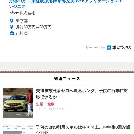
月給30万～/未経験採用枠/研修充実/Webアプリケーションエ
ンジニア
infront株式会社
東京都
月給30万円～50万円
正社員
Sponsored by
関連ニュース
交通事故死者ゼロへ走るホンダ、子供の行動に対
応できるか
生活・健康
2021.12.10 Fri 19:15
子供のSNS利用スキルは年々向上…中学生6割が設
定可能