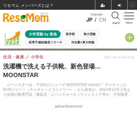
リセマム メンバーズ
Language
JP
/
CN
menu
search
大学受験 by 東進
医学部
東大受験
医専予備校徹底リサーチ
河合塾×東大特集
親子で考える大学選び
高校受験
中学受験
小学校受験
生活・健康
小学生
2021.12.14 Tue 9:15
共通テスト
夏休み
8月開催学校説明会・相談会
洗濯機で洗える子供靴、新色登場…
8月開催イベント・WS
全国公立高校 過去問
人気記事
MOONSTAR
自由研究教材（小学生向け）
自由研究教材（中学生向け）
ランキング
ムーンスターは、子供向けシューズ MOONSTAR carrotの「チャチャッと
RUNドリー！（チャチャッとランドリー）」から新色が、2021年12月上旬よ
り全国の靴専門店・量販店・ムーンスターオンラインストア等や、子供靴専門
店「ゲンキ・キッズ」で順次販売中。
advertisement