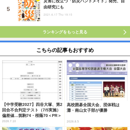
災害に役立つ「防災ハンドメイド」発売、自
由研究にも
2021.6.17 Thu 19:15
ランキングをもっと見る
こちらの記事もおすすめ
【中学受験2027】四谷大塚、第2
高校囲碁全国大会、団体戦は
回合不合判定テスト（7/5実施）
灘・南山女子部が優勝
偏差値…筑駒74・桜蔭70＜PR＞
2026.7.10
2026.8.5