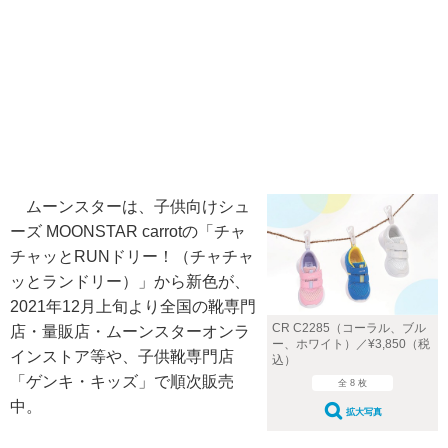
ムーンスターは、子供向けシュ
ーズ MOONSTAR carrotの「チャ
チャッとRUNドリー！（チャチャ
ッとランドリー）」から新色が、
2021年12月上旬より全国の靴専門
CR C2285（コーラル、ブル
店・量販店・ムーンスターオンラ
ー、ホワイト）／¥3,850（税
インストア等や、子供靴専門店
込）
「ゲンキ・キッズ」で順次販売
全 8 枚
中。
拡大写真