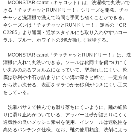
MOONSTAR carrot（キャロット）は、洗濯機で丸洗いで
きる「チャチャッとRUNドリー！」シリーズを開発。チャ
チャッと洗濯機で洗えて時間も手間も省くことができる。
今シーズンは「チャチャッとRUNドリー！」定番の「CR
C2285」より通園・通学スタイルにも取り入れやすいコー
ラル、ブルー、ホワイトの3色が新しく登場する。
MOONSTAR carrot「チャチャッとRUNドリー！」は、洗
濯機に入れて丸洗いできる。ソールは靴同士を傷つけにく
い丸みのあるフォルムになっていて、型崩れしにくい。靴
底は砂利や小石が詰まりにくい溝の深さと幅で、一定方向
から洗い流せる。表面をザラつかせ砂利がつきにくい工夫
をしている。
洗濯バサミで挟んでも滑り落ちにくいように、踵の紐飾
りに滑り止めがついている。アッパーは砂が詰まりにくく
通気性の良いメッシュ素材を使用、インソールは速乾性を
高めるパンチング仕様。なお、靴の使用頻度、洗剤によっ