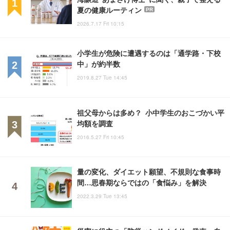
夏の健康ルーティン
PR
2026.7.17 Fri 10:15
小学生が危険に遭遇するのは「通学路・下校
中」が約半数
2019.8.27 Tue 14:45
祖父母からは多め？ 小中学生のおこづかい平
均額を調査
2016.5.27 Fri 10:45
量の変化、ダイエット願望、不規則な食事時
間…思春期ならではの「食悩み」を解決
2022.3.29 Tue 13:45