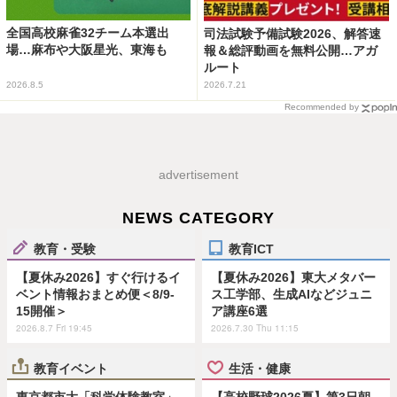
全国高校麻雀32チーム本選出
司法試験予備試験2026、解答速
場…麻布や大阪星光、東海も
報＆総評動画を無料公開…アガ
ルート
2026.8.5
2026.7.21
Recommended by
advertisement
NEWS CATEGORY
教育・受験
教育ICT
【夏休み2026】すぐ行けるイ
【夏休み2026】東大メタバー
ベント情報おまとめ便＜8/9-
ス工学部、生成AIなどジュニ
15開催＞
ア講座6選
2026.8.7 Fri 19:45
2026.7.30 Thu 11:15
教育イベント
生活・健康