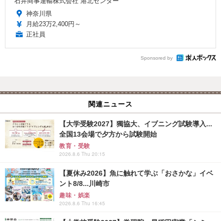
石井商事運輸株式会社 港北センター
神奈川県
月給23万2,400円～
正社員
Sponsored by
関連ニュース
【大学受験2027】獨協大、イブニング試験導入...
全国13会場で夕方から試験開始
教育・受験
2026.8.6 Thu 20:15
【夏休み2026】魚に触れて学ぶ「おさかな」イベ
ント8/8...川崎市
趣味・娯楽
2026.8.6 Thu 16:45