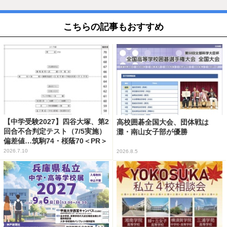
こちらの記事もおすすめ
【中学受験2027】四谷大塚、第2
高校囲碁全国大会、団体戦は
回合不合判定テスト（7/5実施）
灘・南山女子部が優勝
偏差値…筑駒74・桜蔭70＜PR＞
2026.7.10
2026.8.5