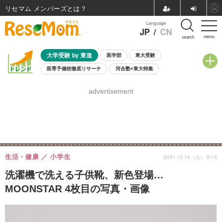
リセマム メンバーズ
Language
JP
/
CN
menu
search
大学受験 by 東進
医学部
東大受験
医専予備校徹底リサーチ
河合塾×東大特集
親子で考える大学選び
高校受験
中学受験
小学校受験
advertisement
共通テスト
夏休み
8月開催学校説明会・相談会
8月開催イベント・WS
全国公立高校 過去問
人気記事
自由研究教材（小学生向け）
自由研究教材（中学生向け）
ランキング
生活・健康
小学生
2021.12.14（火） 9:15
洗濯機で洗える子供靴、新色登場…
MOONSTAR 4枚目の写真・画像