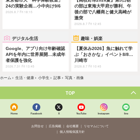
東京都市大「科学体験教室」
【高校野球2026夏】第3日朝
24の実験企画…小中向け9/6
の部は東海大甲府が勝利、午
後の部で八幡商と健大高崎が
2026.8.7 Fri 18:15
激突
2026.8.7 Fri 12:45
デジタル生活
趣味・娯楽
Google、アプリ向け年齢確認
【夏休み2026】魚に触れて学
APIを年内に世界展開…未成年
ぶ「おさかな」イベント8/8…
者保護を強化
川崎市
2026.7.31 Fri 13:45
2026.8.7 Fri 10:45
ホーム
›
生活・健康
›
小学生
›
記事
›
写真・画像
TOP
Home
Facebook
X
YouTube
Instagram
line
お問合せ
広告掲載
会社概要
リセマムについて
個人情報保護方針