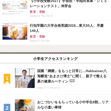
【小学校受験2027】学習院・早稲田実業「シミュ
レーションテスト」伸芽会
教育・受験
2026.8.6 Thu 18:15
行知学園の大学合格実績2026...東大55人、早慶
149人
教育・受験
2026.8.7 Fri 0:45
小学生アクセスランキング
国菌「麹菌」をもっと日常に…Hakkaisan八
海醸造“あまさけ博士”に聞く、親子で整える
夏の健康ルーティン
PR
2026.7.17 Fri 10:15
おこづかいをもらっている小中学生8割…リア
ルな小遣い事情