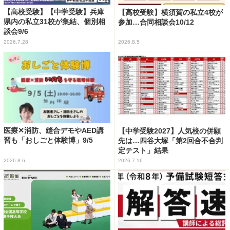
【高校受験】【中学受験】兵庫
【高校受験】横須賀の私立4校が
県内の私立31校が集結、個別相
参加…合同相談会10/12
談会9/6
2026.7.28
2026.8.5
医療✕消防、縫合デモやAED講
【中学受験2027】人気校の併願
習も「おしごと体験博」9/5
先は…四谷大塚「第2回合不合判
定テスト」結果
2026.8.6
2026.7.16