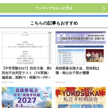
ランキングをもっと見る
こちらの記事もおすすめ
【中学受験2027】四谷大塚、第2
高校囲碁全国大会、団体戦は
回合不合判定テスト（7/5実施）
灘・南山女子部が優勝
偏差値…筑駒74・桜蔭70＜PR＞
2026.7.10
2026.8.5