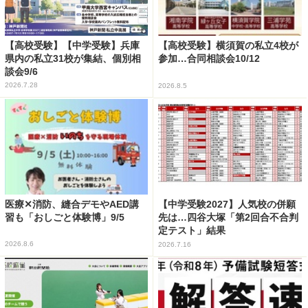
【高校受験】【中学受験】兵庫
【高校受験】横須賀の私立4校が
県内の私立31校が集結、個別相
参加…合同相談会10/12
談会9/6
2026.7.28
2026.8.5
医療✕消防、縫合デモやAED講
【中学受験2027】人気校の併願
習も「おしごと体験博」9/5
先は…四谷大塚「第2回合不合判
定テスト」結果
2026.8.6
2026.7.16