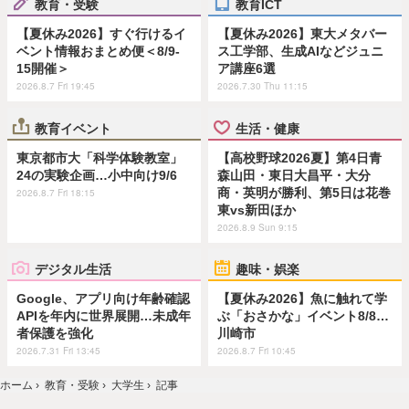
教育・受験
教育ICT
【夏休み2026】すぐ行けるイ
【夏休み2026】東大メタバー
ベント情報おまとめ便＜8/9-
ス工学部、生成AIなどジュニ
15開催＞
ア講座6選
2026.8.7 Fri 19:45
2026.7.30 Thu 11:15
教育イベント
生活・健康
東京都市大「科学体験教室」
【高校野球2026夏】第4日青
24の実験企画…小中向け9/6
森山田・東日大昌平・大分
商・英明が勝利、第5日は花巻
2026.8.7 Fri 18:15
東vs新田ほか
2026.8.9 Sun 9:15
デジタル生活
趣味・娯楽
Google、アプリ向け年齢確認
【夏休み2026】魚に触れて学
APIを年内に世界展開…未成年
ぶ「おさかな」イベント8/8…
者保護を強化
川崎市
2026.7.31 Fri 13:45
2026.8.7 Fri 10:45
ホーム
›
教育・受験
›
大学生
›
記事