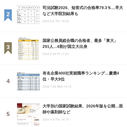
司法試験2026、短答式の合格率79.3％…早大
など大学院別結果も
2026.8.6 Thu 18:45
国家公務員総合職の合格者、最多「東大」
291人…6割が国立大出身
2026.5.29 Fri 17:20
有名企業400社実就職率ランキング…慶應4
位・早大9位
2026.7.29 Wed 19:15
大学別の国家試験結果、2026年版を公開…医
師や薬剤師など
2026.4.9 Thu 16:15