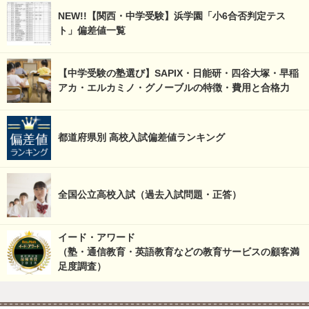
NEW!!【関西・中学受験】浜学園「小6合否判定テス
ト」偏差値一覧
【中学受験の塾選び】SAPIX・日能研・四谷大塚・早稲
アカ・エルカミノ・グノーブルの特徴・費用と合格力
都道府県別 高校入試偏差値ランキング
全国公立高校入試（過去入試問題・正答）
イード・アワード
（塾・通信教育・英語教育などの教育サービスの顧客満
足度調査）