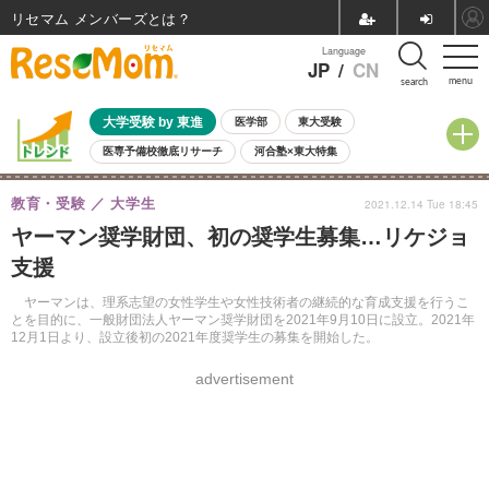
リセマム メンバーズ
Language
JP
/
CN
menu
search
大学受験 by 東進
医学部
東大受験
医専予備校徹底リサーチ
河合塾×東大特集
親子で考える大学選び
高校受験
中学受験
小学校受験
教育・受験
大学生
2021.12.14 Tue 18:45
共通テスト
夏休み
8月開催学校説明会・相談会
ヤーマン奨学財団、初の奨学生募集…リケジョ
8月開催イベント・WS
全国公立高校 過去問
人気記事
支援
自由研究教材（小学生向け）
自由研究教材（中学生向け）
ランキング
ヤーマンは、理系志望の女性学生や女性技術者の継続的な育成支援を行うこ
とを目的に、一般財団法人ヤーマン奨学財団を2021年9月10日に設立。2021年
12月1日より、設立後初の2021年度奨学生の募集を開始した。
advertisement