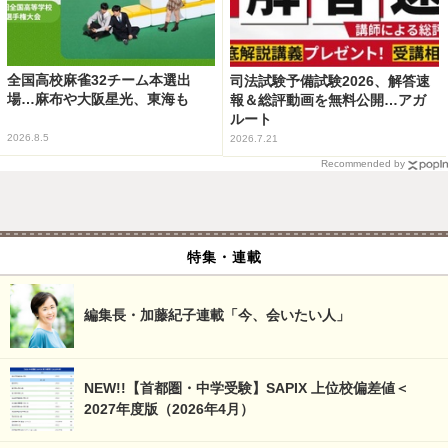
全国高校麻雀32チーム本選出
司法試験予備試験2026、解答速
場…麻布や大阪星光、東海も
報＆総評動画を無料公開…アガ
ルート
2026.8.5
2026.7.21
Recommended by
特集・連載
編集長・加藤紀子連載「今、会いたい人」
NEW!!【首都圏・中学受験】SAPIX 上位校偏差値＜
2027年度版（2026年4月）