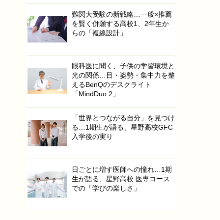
難関大受験の新戦略…一般×推薦
を賢く併願する高校1、2年生か
らの「複線設計」
眼科医に聞く、子供の学習環境と
光の関係…目・姿勢・集中力を整
えるBenQのデスクライト
「MindDuo 2」
「世界とつながる自分」を見つけ
る…1期生が語る、星野高校GFC
入学後の実り
日ごとに増す医師への憧れ…1期
生が語る、星野高校 医専コース
での「学びの楽しさ」