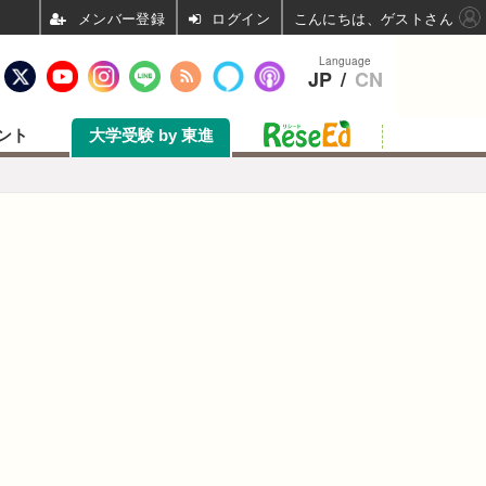
ログイン
こんにちは、ゲストさん
Language
JP
/
CN
ント
大学受験 by 東進