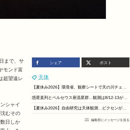
9日まで、サ
シェア
ポスト
ヤモンド富
天体
は超望遠レ
【夏休み2026】環境省、観察シートで天の川チェック「夏の星空観察」
惑星直列とペルセウス座流星群…観測は8/12-13が好条件
サンシャイ
【夏休み2026】自由研究は天体観測…ビクセンが無料シート＆ガイド提供
が沈むその
編集部にメッセージを送る
で数日しか