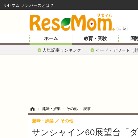
リセマム メンバーズ
ホーム
教育・受験
国
人気記事ランキング
イード・アワード（
ホーム
›
趣味・娯楽
›
その他
›
記事
趣味・娯楽
その他
サンシャイン60展望台「