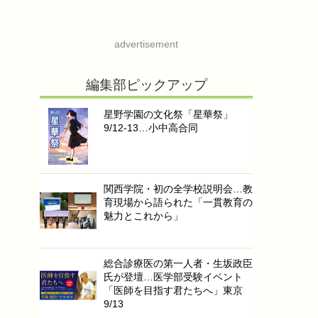
advertisement
編集部ピックアップ
星野学園の文化祭「星華祭」
9/12-13…小中高合同
関西学院・初の全学校説明会…教
育現場から語られた「一貫教育の
魅力とこれから」
総合診療医の第一人者・生坂政臣
氏が登壇…医学部受験イベント
「医師を目指す君たちへ」東京
9/13