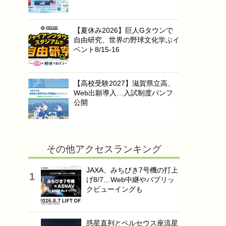
【夏休み2026】巨人Gタウンで
自由研究、世界の野球文化学ぶイ
ベント8/15-16
【高校受験2027】滋賀県立高、
Web出願導入…入試制度パンフ
公開
その他アクセスランキング
JAXA、みちびき7号機の打上
げ8/7…Web中継やパブリッ
クビューイングも
惑星直列とペルセウス座流星