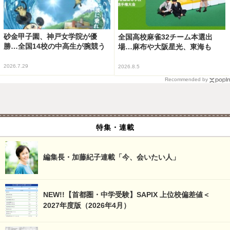
砂金甲子園、神戸女学院が優
全国高校麻雀32チーム本選出
勝…全国14校の中高生が腕競う
場…麻布や大阪星光、東海も
2026.7.29
2026.8.5
Recommended by
特集・連載
編集長・加藤紀子連載「今、会いたい人」
NEW!!【首都圏・中学受験】SAPIX 上位校偏差値＜
2027年度版（2026年4月）