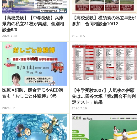
【高校受験】【中学受験】兵庫
【高校受験】横須賀の私立4校が
県内の私立31校が集結、個別相
参加…合同相談会10/12
談会9/6
2026.7.28
2026.8.5
医療✕消防、縫合デモやAED講
【中学受験2027】人気校の併願
習も「おしごと体験博」9/5
先は…四谷大塚「第2回合不合判
定テスト」結果
2026.8.6
2026.7.16