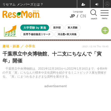
リセマム メンバーズ
Language
JP
/
CN
menu
search
大学受験 by 東進
医学部
東大受験
医専予備校徹底リサーチ
河合塾×東大特集
親子で考える大学選び
高校受験
中学受験
小学校受験
趣味・娯楽
小学生
2021.12.16 Thu 19:45
共通テスト
夏休み
8月開催学校説明会・相談会
千葉県立中央博物館、十二支にちなんで「寅
8月開催イベント・WS
全国公立高校 過去問
人気記事
年」開催
自由研究教材（小学生向け）
自由研究教材（中学生向け）
ランキング
千葉県立中央博物館は、2021年12月18日から2022年1月16日まで、令和4年
の干支「寅」にちなんだ標本や文化資料を紹介するミニトピックス展を開催す
る。「寅」にまつわるさまざまな資料を展示する。
advertisement