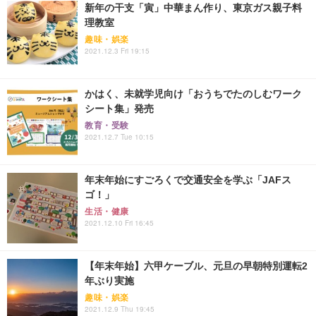
新年の干支「寅」中華まん作り、東京ガス親子料
理教室
趣味・娯楽
2021.12.3 Fri 19:15
かはく、未就学児向け「おうちでたのしむワーク
シート集」発売
教育・受験
2021.12.7 Tue 10:15
年末年始にすごろくで交通安全を学ぶ「JAFス
ゴ！」
生活・健康
2021.12.10 Fri 16:45
【年末年始】六甲ケーブル、元旦の早朝特別運転2
年ぶり実施
趣味・娯楽
2021.12.9 Thu 19:45