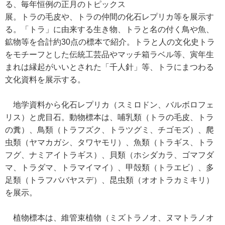
る、毎年恒例の正月のトピックス
展。トラの毛皮や、トラの仲間の化石レプリカ等を展示す
る。「トラ」に由来する生き物、トラと名の付く鳥や魚、
鉱物等を合計約30点の標本で紹介。トラと人の文化史トラ
をモチーフとした伝統工芸品やマッチ箱ラベル等、寅年生
まれは縁起がいいとされた「千人針」等、トラにまつわる
文化資料を展示する。
地学資料から化石レプリカ（スミロドン、バルボロフェ
リス）と虎目石。動物標本は、哺乳類（トラの毛皮、トラ
の糞）、鳥類（トラフズク、トラツグミ、チゴモズ）、爬
虫類（ヤマカガシ、タワヤモリ）、魚類（トラギス、トラ
フグ、ナミアイトラギス）、貝類（ホシダカラ、ゴマフダ
マ、トラダマ、トラマイマイ）、甲殻類（トラエビ）、多
足類（トラフババヤスデ）、昆虫類（オオトラカミキリ）
を展示。
植物標本は、維管束植物（ミズトラノオ、ヌマトラノオ