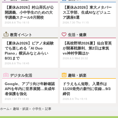
【夏休み2026】村山斉氏が公
【夏休み2026】東大メタバー
開講義、小中学生のための大
ス工学部、生成AIなどジュニ
学講義スクール9月開校
ア講座6選
2026.8.6 Thu 19:15
2026.7.30 Thu 11:15
教育イベント
生活・健康
【夏休み2026】ピアノ未経験
【高校野球2026夏】仙台育英
でも楽しめる「AI Duo
が開幕戦勝利、第2日は東筑
Piano」横浜みなとみらい
vs神村学園ほか
8/31まで
2026.8.5 Wed 20:32
2026.8.6 Thu 19:45
デジタル生活
趣味・娯楽
Google、アプリ向け年齢確認
ドラえもん短歌、入選作は
APIを年内に世界展開…未成年
11/20発売の新刊に収録…9/3
者保護を強化
締切
2026.7.31 Fri 13:45
2026.8.6 Thu 15:15
ホーム
›
趣味・娯楽
›
小学生
›
記事