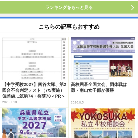
ランキングをもっと見る
こちらの記事もおすすめ
【中学受験2027】四谷大塚、第2
高校囲碁全国大会、団体戦は
回合不合判定テスト（7/5実施）
灘・南山女子部が優勝
偏差値…筑駒74・桜蔭70＜PR＞
2026.7.10
2026.8.5