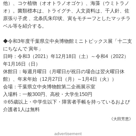
他）、コケ植物（オオトラノオゴケ）、海藻（ウミトラノ
オ）。菌類標本は、トライグチ、人文資料は、千人針、佐
原張り子虎 、北条氏朱印状、寅をモチーフとしたマッチラ
ベル等を紹介する。
◆令和3年度千葉県立中央博物館ミニトピックス展「十二支
にちなんで 寅年」
日時：令和3（2021）年12月18日（土）～令和4（2022）
年1月16日（日）
休館日：毎週月曜日（月曜日が祝日の場合は翌火曜日休
館）、年末年始（12月27日（月）～1月4日（火））
会場：千葉県立中央博物館第二企画展示室
入場料：一般300円、高校・大学生150円
※65歳以上・中学生以下・障害者手帳を持っているおよび
介護者1人は無料
《大田芳恵》
advertisement