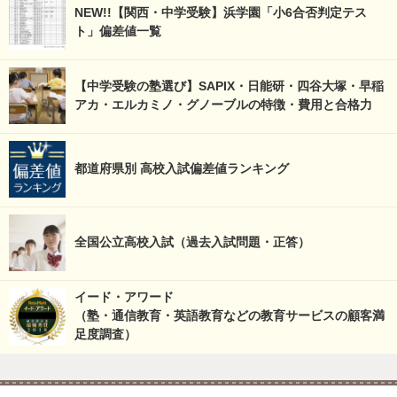
NEW!!【関西・中学受験】浜学園「小6合否判定テス
ト」偏差値一覧
【中学受験の塾選び】SAPIX・日能研・四谷大塚・早稲
アカ・エルカミノ・グノーブルの特徴・費用と合格力
都道府県別 高校入試偏差値ランキング
全国公立高校入試（過去入試問題・正答）
イード・アワード
（塾・通信教育・英語教育などの教育サービスの顧客満
足度調査）