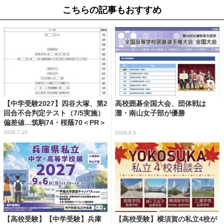
こちらの記事もおすすめ
【中学受験2027】四谷大塚、第2
高校囲碁全国大会、団体戦は
回合不合判定テスト（7/5実施）
灘・南山女子部が優勝
偏差値…筑駒74・桜蔭70＜PR＞
2026.7.10
2026.8.5
【高校受験】【中学受験】兵庫
【高校受験】横須賀の私立4校が