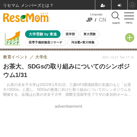
リセマム メンバーズ
Language
JP
/
CN
menu
search
大学受験 by 東進
医学部
東大受験
医専予備校徹底リサーチ
河合塾×東大特集
親子で考える大学選び
高校受験
中学受験
小学校受験
教育イベント
大学生
2021.12.21 Tue 17:15
共通テスト
夏休み
8月開催学校説明会・相談会
お茶大、SDGsの取り組みについてのシンポジ
8月開催イベント・WS
全国公立高校 過去問
人気記事
ウム1/31
自由研究教材（小学生向け）
自由研究教材（中学生向け）
ランキング
お茶の水女子大学は2022年1月31日、三菱UFJ環境財団の支援のもと「お茶
大×SDGs」と題し、SDGsの推進に向けた取り組みについてのシンポジウムを
開催する。会場はお茶の水女子大学 国際交流留学生プラザの多目的ホールを
予定している。参加無料。
advertisement