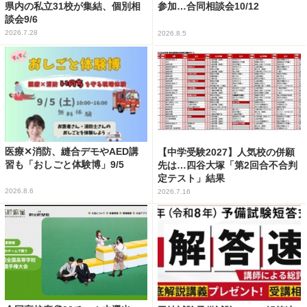
県内の私立31校が集結、個別相
参加…合同相談会10/12
談会9/6
2026.7.28
2026.8.5
医療✕消防、縫合デモやAED講
【中学受験2027】人気校の併願
習も「おしごと体験博」9/5
先は…四谷大塚「第2回合不合判
定テスト」結果
2026.8.6
2026.7.16