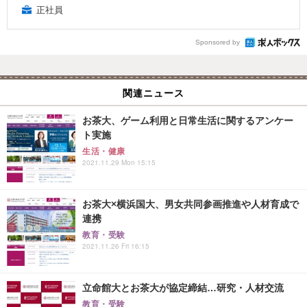
正社員
Sponsored by
関連ニュース
お茶大、ゲーム利用と日常生活に関するアンケー
ト実施
生活・健康
2021.11.29 Mon 15:15
お茶大×横浜国大、男女共同参画推進や人材育成で
連携
教育・受験
2021.11.26 Fri 16:15
立命館大とお茶大が協定締結…研究・人材交流
教育・受験