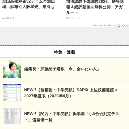
全国高校麻雀32チーム本選出
司法試験予備試験2026、解答速
場…麻布や大阪星光、東海も
報＆総評動画を無料公開…アガ
ルート
2026.8.5
2026.7.21
Recommended by
特集・連載
編集長・加藤紀子連載「今、会いたい人」
NEW!!【首都圏・中学受験】SAPIX 上位校偏差値＜
2027年度版（2026年4月）
NEW!!【関西・中学受験】浜学園「小6合否判定テス
ト」偏差値一覧