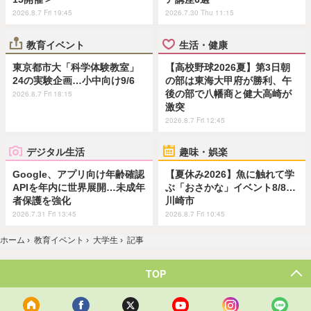
2026.8.7 Fri 19:45
2026.7.30 Thu 11:15
教育イベント
生活・健康
東京都市大「科学体験教室」
【高校野球2026夏】第3日朝
24の実験企画…小中向け9/6
の部は東海大甲府が勝利、午
後の部で八幡商と健大高崎が
2026.8.7 Fri 18:15
激突
2026.8.7 Fri 12:45
デジタル生活
趣味・娯楽
Google、アプリ向け年齢確認
【夏休み2026】魚に触れて学
APIを年内に世界展開…未成年
ぶ「おさかな」イベント8/8…
者保護を強化
川崎市
2026.7.31 Fri 13:45
2026.8.7 Fri 10:45
ホーム
›
教育イベント
›
大学生
›
記事
TOP