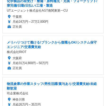
化学製品の荷受け・整備・原料補充・充填・フォークリフト/
寮完備/日勤/日払い/工場・製造
UTエージェント株式会社AGT南関東第一CU
千葉県
月給24万円～27万2,000円
正社員
メリハリつけて働ける!ブランクから復職もOK/システム保守
エンジニア/交通費支給
株式会社RIOT
大阪府
月給31万4,800円～50万円
正社員
物流倉庫の作業スタッフ/男性活躍/賞与あり/交通費支給/未経
験歓迎
司企業株式会社
神奈川県
月給26万円～35万円