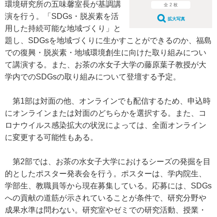
環境研究所の五味馨室長が基調講
全 2 枚
演を行う。「SDGs・脱炭素を活
拡大写真
用した持続可能な地域づくり」と
題し、SDGsを地域づくりに生かすことができるのか、福島
での復興・脱炭素・地域環境創生に向けた取り組みについ
て講演する。また、お茶の水女子大学の藤原葉子教授が大
学内でのSDGsの取り組みについて登壇する予定。
第1部は対面の他、オンラインでも配信するため、申込時
にオンラインまたは対面のどちらかを選択する。また、コ
ロナウイルス感染拡大の状況によっては、全面オンライン
に変更する可能性もある。
第2部では、お茶の水女子大学におけるシーズの発掘を目
的としたポスター発表会を行う。ポスターは、学内院生、
学部生、教職員等から現在募集している。応募には、SDGs
への貢献の道筋が示されていることが条件で、研究分野や
成果水準は問わない。研究室やゼミでの研究活動、授業・