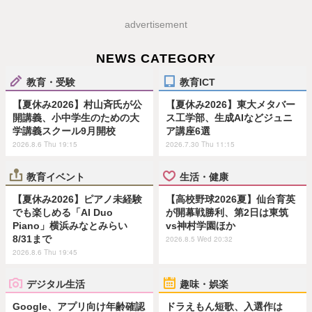
advertisement
NEWS CATEGORY
教育・受験
教育ICT
【夏休み2026】村山斉氏が公
【夏休み2026】東大メタバー
開講義、小中学生のための大
ス工学部、生成AIなどジュニ
学講義スクール9月開校
ア講座6選
2026.8.6 Thu 19:15
2026.7.30 Thu 11:15
教育イベント
生活・健康
【夏休み2026】ピアノ未経験
【高校野球2026夏】仙台育英
でも楽しめる「AI Duo
が開幕戦勝利、第2日は東筑
Piano」横浜みなとみらい
vs神村学園ほか
8/31まで
2026.8.5 Wed 20:32
2026.8.6 Thu 19:45
デジタル生活
趣味・娯楽
Google、アプリ向け年齢確認
ドラえもん短歌、入選作は