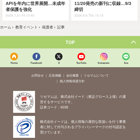
APIを年内に世界展開…未成年
11/20発売の新刊に収録…9/3
者保護を強化
締切
2026.7.31 Fri 13:45
2026.8.6 Thu 15:15
ホーム
›
教育イベント
›
保護者
›
記事
TOP
Home
Facebook
X
YouTube
Instagram
line
お問合せ
広告掲載
会社概要
リセマムについて
個人情報保護方針
リセマムは、株式会社イード（東証グロース上場）の運
営するサービスです。
証券コード：6038
株式会社イードは、個人情報の適切な取扱いを行う事業
者に対して付与されるプライバシーマークの付与認定を
受けています。