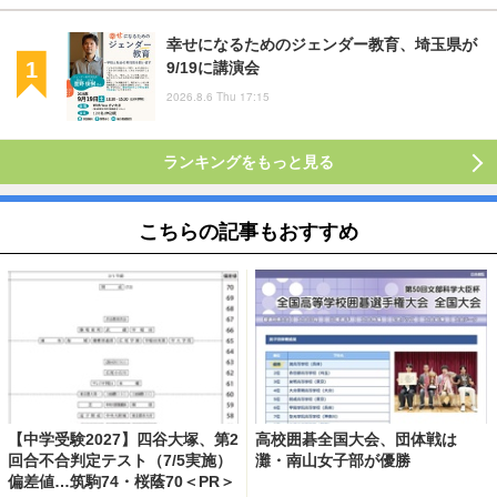
幸せになるためのジェンダー教育、埼玉県が
9/19に講演会
2026.8.6 Thu 17:15
ランキングをもっと見る
こちらの記事もおすすめ
【中学受験2027】四谷大塚、第2
高校囲碁全国大会、団体戦は
回合不合判定テスト（7/5実施）
灘・南山女子部が優勝
偏差値…筑駒74・桜蔭70＜PR＞