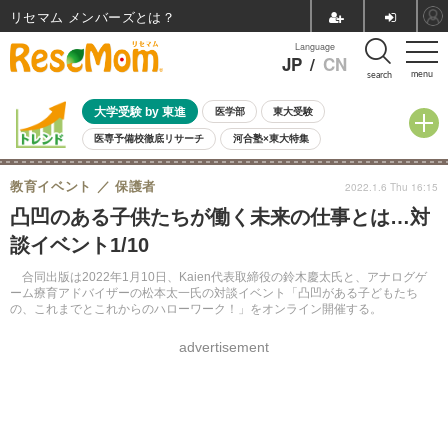
リセマム メンバーズ
Language
JP
/
CN
menu
search
大学受験 by 東進
医学部
東大受験
医専予備校徹底リサーチ
河合塾×東大特集
親子で考える大学選び
高校受験
中学受験
小学校受験
教育イベント
保護者
2022.1.6 Thu 16:15
共通テスト
夏休み
8月開催学校説明会・相談会
凸凹のある子供たちが働く未来の仕事とは…対
8月開催イベント・WS
全国公立高校 過去問
人気記事
談イベント1/10
自由研究教材（小学生向け）
自由研究教材（中学生向け）
ランキング
合同出版は2022年1月10日、Kaien代表取締役の鈴木慶太氏と、アナログゲ
ーム療育アドバイザーの松本太一氏の対談イベント「凸凹がある子どもたち
の、これまでとこれからのハローワーク！」をオンライン開催する。
advertisement