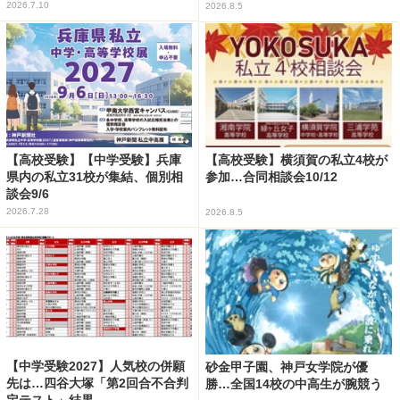
2026.7.10
2026.8.5
【高校受験】【中学受験】兵庫
【高校受験】横須賀の私立4校が
県内の私立31校が集結、個別相
参加…合同相談会10/12
談会9/6
2026.7.28
2026.8.5
【中学受験2027】人気校の併願
砂金甲子園、神戸女学院が優
先は…四谷大塚「第2回合不合判
勝…全国14校の中高生が腕競う
定テスト」結果