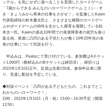
ッテル」を気にせずに遊べることを意識したカードゲーム
「7歳からできる みんなのハローワークゲーム とくい・す
き・きょうみから将来の仕事をさがせ！」を監修したKaien
代表取締役の鈴木慶太氏と、さまざまな種類のカードゲー
ムやボードゲームの特性を生かした療育を展開している松
本太一氏。Kaienの過去10年間での発達障害者の就労を振り
返る他、発達に凸凹のある子供たちが働く10年20年先の未
来の仕事について対談を行う。
申込みは、Peatixにて受け付けている。参加費はAチケッ
ト1,000円（教材込みのBチケットは締切済）。締切りは
2022年1月10日正午。定員は先着150名。参加申込者に限
り、見逃し配信を予定している。
◆対談イベント「凸凹がある子どもたちの、これまでとこ
れからのハローワーク！」
日時：2022年1月10日（月・祝）13:00～14:30予定（開場
12:50）