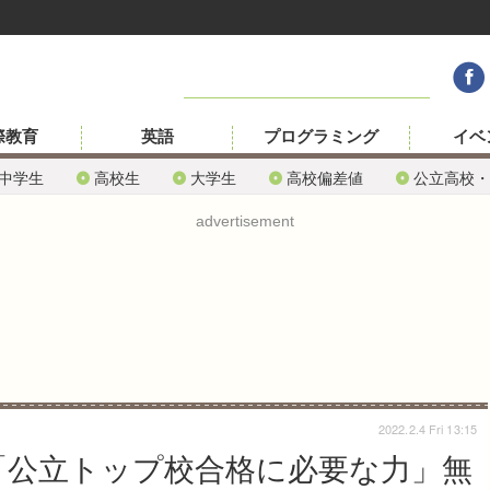
際教育
英語
プログラミング
イベ
中学生
高校生
大学生
高校偏差値
公立高校・
advertisement
2022.2.4 Fri 13:15
「公立トップ校合格に必要な力」無