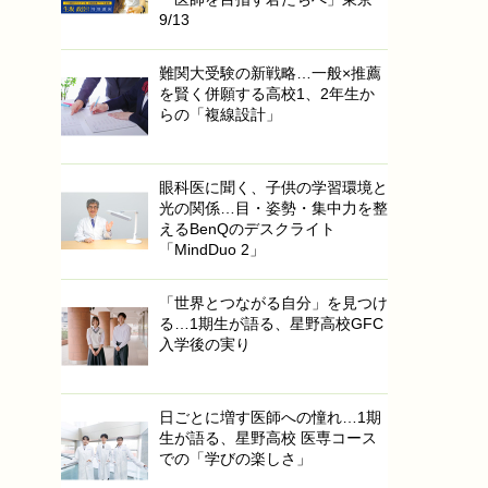
9/13
難関大受験の新戦略…一般×推薦
を賢く併願する高校1、2年生か
らの「複線設計」
眼科医に聞く、子供の学習環境と
光の関係…目・姿勢・集中力を整
えるBenQのデスクライト
「MindDuo 2」
「世界とつながる自分」を見つけ
る…1期生が語る、星野高校GFC
入学後の実り
日ごとに増す医師への憧れ…1期
生が語る、星野高校 医専コース
での「学びの楽しさ」