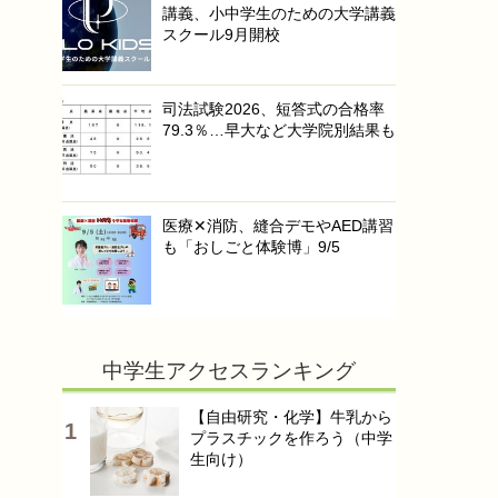
講義、小中学生のための大学講義
スクール9月開校
司法試験2026、短答式の合格率
79.3％…早大など大学院別結果も
医療✕消防、縫合デモやAED講習
も「おしごと体験博」9/5
中学生アクセスランキング
【自由研究・化学】牛乳から
プラスチックを作ろう（中学
生向け）