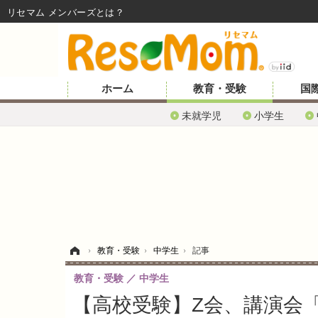
リセマム メンバーズ
ホーム
教育・受験
国
未就学児
小学生
ホーム
›
教育・受験
›
中学生
›
記事
教育・受験
中学生
【高校受験】Z会、講演会