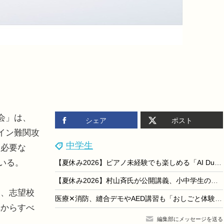
会」は、
シェア
ポスト
イン難関攻
中学生
に必要な
ている。
【夏休み2026】ピアノ未経験でも楽しめる「AI Duo Piano」横浜みなとみらい8/31まで
【夏休み2026】村山斉氏が公開講義、小中学生のための大学講義スクール9月開校
、志望校
医療✕消防、縫合デモやAED講習も「おしごと体験博」9/5
れからすべ
編集部にメッセージを送る