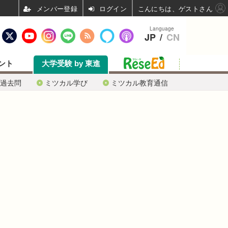
ログイン
こんにちは、ゲストさん
Language
JP
/
CN
ント
大学受験 by 東進
過去問
ミツカル学び
ミツカル教育通信