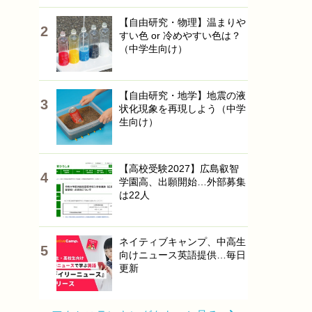
【自由研究・物理】温まりや
すい色 or 冷めやすい色は？
（中学生向け）
【自由研究・地学】地震の液
状化現象を再現しよう（中学
生向け）
【高校受験2027】広島叡智
学園高、出願開始…外部募集
は22人
ネイティブキャンプ、中高生
向けニュース英語提供…毎日
更新