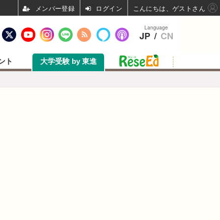
ログイン
こんにちは、ゲストさん
Language
JP
/
CN
ント
大学受験 by 東進