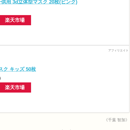
 子供用 3d立体型マスク 20枚(ピンク)
楽天市場
ク キッズ 50枚
)
楽天市場
《千葉 智加》