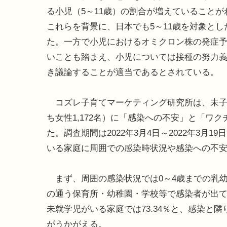
る小児（5～11歳）の割合が増えていることが
これらを背景に、日本でも5～11歳を対象と
た。一方で小児におけるオミクロン株の発症
いことも踏まえ、小児については接種の努力
き議論することが適当であるとされている。
コズレ子育てマーケティング研究所は、未子妊娠
ち女性1,172名）に「感染への不安」と「ワ
た。調査期間は2022年3月4日～2022年3月
いる家庭に周囲での感染時状況や感染への不
まず、周囲の感染状況では0～4歳までの乳
の通う保育所・幼稚園・学校等で感染者が出てい
未就学児がいる家庭では73.34％と、感染と
がうかがえる。