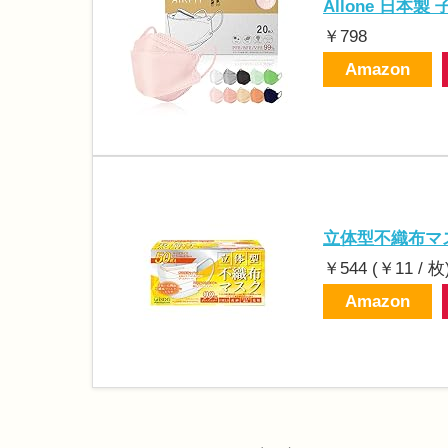
Allone 日本製
￥798
Amazon
立体型不織布マス
￥544 (￥11 / 枚
Amazon