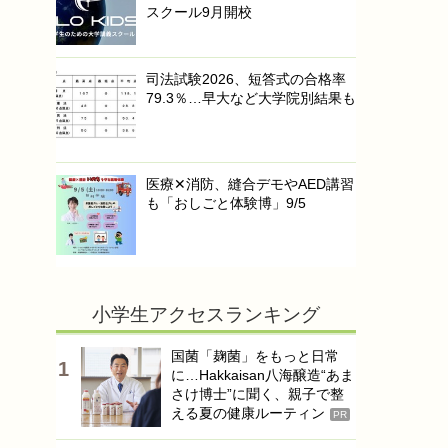
スクール9月開校
司法試験2026、短答式の合格率
79.3％…早大など大学院別結果も
医療✕消防、縫合デモやAED講習
も「おしごと体験博」9/5
小学生アクセスランキング
国菌「麹菌」をもっと日常
に…Hakkaisan八海醸造“あま
さけ博士”に聞く、親子で整
える夏の健康ルーティン
PR