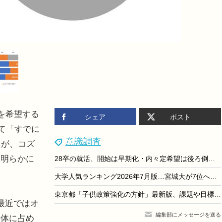
を希望する
シェア
ポスト
いて「すでに
意識調査
とが、コズ
り明らかに
28卒の就活、開始は早期化・内々定希望は後ろ倒し…dodaキャンパス調査
大学人気ランキング2026年7月版…宮城大が7位へ上昇
東京都「子供政策強化の方針」最新版、課題や目標値など
最近ではオ
編集部にメッセージを送る
全体に占め