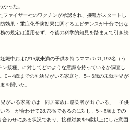
わかった。
したファイザー社のワクチンが承認され、接種がスタートし
予防効果・重症化予防効果に関するエビデンスが十分ではな
義務の規定は適用せず、今後の科学的知見を踏まえて引き続
中および15歳未満の子供を持つママパパ1,192名（う
クチン接種」に対してどのような意識を持っているか調査し
19日。0～4歳までの乳幼児がいる家庭と、5～6歳の未就学児が
安度を聞いた。
幼児がいる家庭では「同居家族に感染者が出ている」「子供
る」が合わせて28.73％であるのに対し、5～6歳までの
隣り合わせにある状況であり、接種対象を5歳以上にした意図