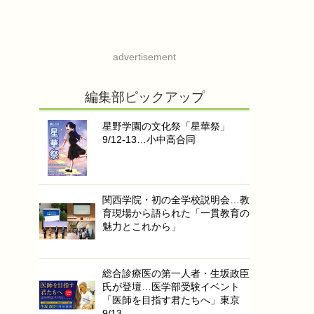
advertisement
編集部ピックアップ
星野学園の文化祭「星華祭」
9/12-13…小中高合同
関西学院・初の全学校説明会…教
育現場から語られた「一貫教育の
魅力とこれから」
総合診療医の第一人者・生坂政臣
氏が登壇…医学部受験イベント
「医師を目指す君たちへ」東京
9/13