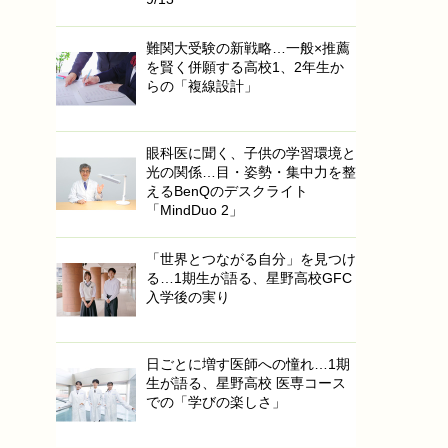
難関大受験の新戦略…一般×推薦
を賢く併願する高校1、2年生か
らの「複線設計」
眼科医に聞く、子供の学習環境と
光の関係…目・姿勢・集中力を整
えるBenQのデスクライト
「MindDuo 2」
「世界とつながる自分」を見つけ
る…1期生が語る、星野高校GFC
入学後の実り
日ごとに増す医師への憧れ…1期
生が語る、星野高校 医専コース
での「学びの楽しさ」