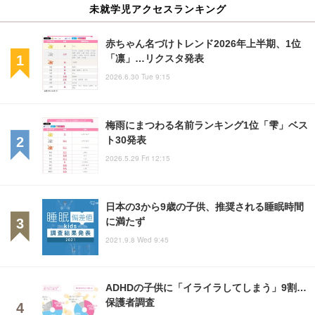
未就学児アクセスランキング
赤ちゃん名づけトレンド2026年上半期、1位
「凛」…リクスタ発表
2026.6.30 Tue 9:15
梅雨にまつわる名前ランキング1位「雫」ベス
ト30発表
2026.5.29 Fri 12:15
日本の3から9歳の子供、推奨される睡眠時間
に満たず
2021.9.8 Wed 9:45
ADHDの子供に「イライラしてしまう」9割…
保護者調査