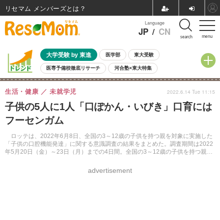
リセマム メンバーズ
Language
JP
/
CN
menu
search
大学受験 by 東進
医学部
東大受験
医専予備校徹底リサーチ
河合塾×東大特集
親子で考える大学選び
高校受験
中学受験
小学校受験
生活・健康
未就学児
2022.6.14 Tue 11:15
共通テスト
夏休み
8月開催学校説明会・相談会
子供の5人に1人「口ぽかん・いびき」口育には
8月開催イベント・WS
全国公立高校 過去問
人気記事
フーセンガム
自由研究教材（小学生向け）
自由研究教材（中学生向け）
ランキング
ロッテは、2022年6月8日、全国の3～12歳の子供を持つ親を対象に実施した
「子供の口腔機能発達」に関する意識調査の結果をまとめた。調査期間は2022
年5月20日（金）～23日（月）までの4日間。全国の3～12歳の子供を持つ親に
Webアンケート調査を実施。
advertisement