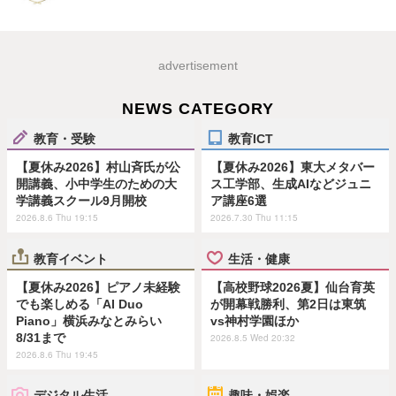
advertisement
NEWS CATEGORY
教育・受験
教育ICT
【夏休み2026】村山斉氏が公
【夏休み2026】東大メタバー
開講義、小中学生のための大
ス工学部、生成AIなどジュニ
学講義スクール9月開校
ア講座6選
2026.8.6 Thu 19:15
2026.7.30 Thu 11:15
教育イベント
生活・健康
【夏休み2026】ピアノ未経験
【高校野球2026夏】仙台育英
でも楽しめる「AI Duo
が開幕戦勝利、第2日は東筑
Piano」横浜みなとみらい
vs神村学園ほか
8/31まで
2026.8.5 Wed 20:32
2026.8.6 Thu 19:45
デジタル生活
趣味・娯楽