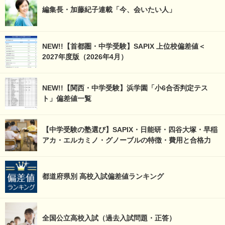
編集長・加藤紀子連載「今、会いたい人」
NEW!!【首都圏・中学受験】SAPIX 上位校偏差値＜
2027年度版（2026年4月）
NEW!!【関西・中学受験】浜学園「小6合否判定テス
ト」偏差値一覧
【中学受験の塾選び】SAPIX・日能研・四谷大塚・早稲
アカ・エルカミノ・グノーブルの特徴・費用と合格力
都道府県別 高校入試偏差値ランキング
全国公立高校入試（過去入試問題・正答）