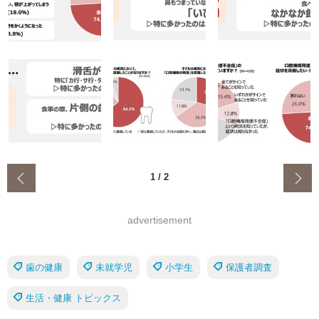
‹
1
/
2
advertisement
歯の健康
未就学児
小学生
保護者調査
生活・健康 トピックス