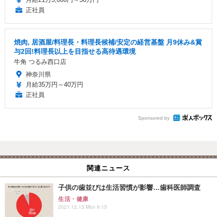
正社員
焼肉, 居酒屋/料理長・料理長候補/安定の経営基盤 月9休み&賞
与2回!料理長以上を目指せる高待遇環境
牛角 つるみ西口店
神奈川県
月給35万円～40万円
正社員
Sponsored by
関連ニュース
子供の歯並びは生活習慣が影響…歯科医師調査
生活・健康
2021.12.13 Mon 9:15