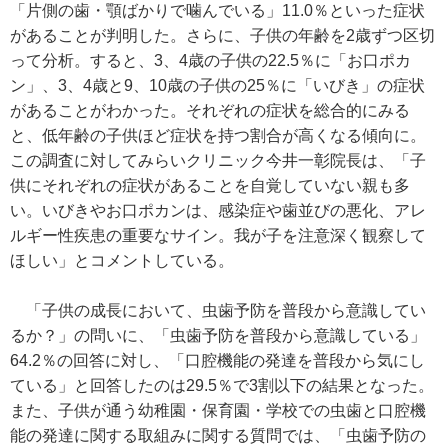
「片側の歯・顎ばかりで噛んでいる」11.0％といった症状
があることが判明した。さらに、子供の年齢を2歳ずつ区切
って分析。すると、3、4歳の子供の22.5％に「お口ポカ
ン」、3、4歳と9、10歳の子供の25％に「いびき」の症状
があることがわかった。それぞれの症状を総合的にみる
と、低年齢の子供ほど症状を持つ割合が高くなる傾向に。
この調査に対してみらいクリニック今井一彰院長は、「子
供にそれぞれの症状があることを自覚していない親も多
い。いびきやお口ポカンは、感染症や歯並びの悪化、アレ
ルギー性疾患の重要なサイン。我が子を注意深く観察して
ほしい」とコメントしている。
「子供の成長において、虫歯予防を普段から意識してい
るか？」の問いに、「虫歯予防を普段から意識している」
64.2％の回答に対し、「口腔機能の発達を普段から気にし
ている」と回答したのは29.5％で3割以下の結果となった。
また、子供が通う幼稚園・保育園・学校での虫歯と口腔機
能の発達に関する取組みに関する質問では、「虫歯予防の