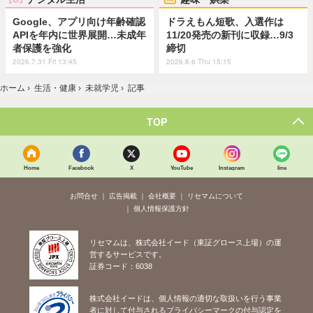
Google、アプリ向け年齢確認
ドラえもん短歌、入選作は
APIを年内に世界展開…未成年
11/20発売の新刊に収録…9/3
者保護を強化
締切
2026.7.31 Fri 13:45
2026.8.6 Thu 15:15
ホーム
›
生活・健康
›
未就学児
›
記事
TOP
Home
Facebook
X
YouTube
Instagram
line
お問合せ
広告掲載
会社概要
リセマムについて
個人情報保護方針
リセマムは、株式会社イード（東証グロース上場）の運
営するサービスです。
証券コード：6038
株式会社イードは、個人情報の適切な取扱いを行う事業
者に対して付与されるプライバシーマークの付与認定を