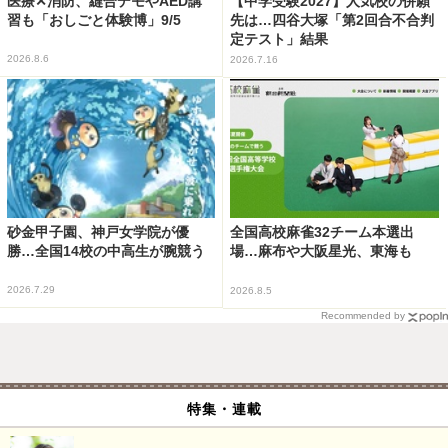
医療✕消防、縫合デモやAED講
【中学受験2027】人気校の併願
習も「おしごと体験博」9/5
先は…四谷大塚「第2回合不合判
定テスト」結果
2026.8.6
2026.7.16
砂金甲子園、神戸女学院が優
全国高校麻雀32チーム本選出
勝…全国14校の中高生が腕競う
場…麻布や大阪星光、東海も
2026.7.29
2026.8.5
Recommended by
特集・連載