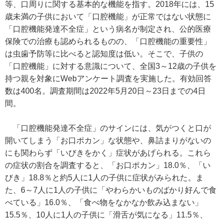
等、口周りに関する基本的な機能を指す。2018年には、15
歳未満の子供において「口腔機能」が正常ではない状態に
「口腔機能発達不全症」という病名が制定され、公的医療
保険での治療も認められるものの、「口腔機能の重要性」
は虫歯予防等に比べると認知度は低い。そこで、子供の
「口腔機能」に対する意識について、全国3～12歳の子供を
持つ親を対象にWebアンケート調査を実施した。有効回答
数は400名。調査期間は2022年5月20日～23日までの4日
間。
「口腔機能発達不全症」のサインには、気がつくと口が
開いてしまう「お口ポカン」な状態や、鼻詰まりがないの
にも関わらず「いびきをかく」症状があげられる。これら
の症状の割合を調査すると、「お口ポカン」18.0％、「い
びき」18.8％と約5人に1人の子供に症状がみられた。ま
た、6～7人に1人の子供に「やわらかいものばかり好んで食
べている」16.0％、「食べ物をなかなか飲み込まない」
15.5％、10人に1人の子供に「滑舌が気になる」11.5％、