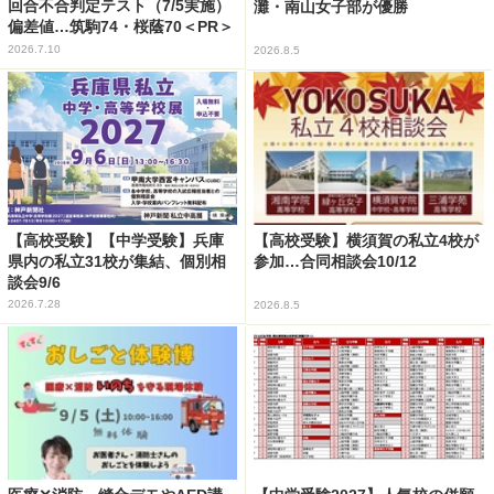
回合不合判定テスト（7/5実施）
灘・南山女子部が優勝
偏差値…筑駒74・桜蔭70＜PR＞
2026.7.10
2026.8.5
【高校受験】【中学受験】兵庫
【高校受験】横須賀の私立4校が
県内の私立31校が集結、個別相
参加…合同相談会10/12
談会9/6
2026.7.28
2026.8.5