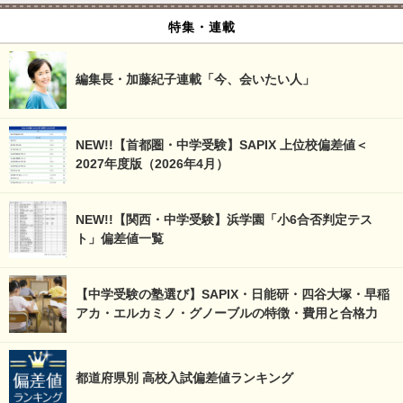
特集・連載
編集長・加藤紀子連載「今、会いたい人」
NEW!!【首都圏・中学受験】SAPIX 上位校偏差値＜
2027年度版（2026年4月）
NEW!!【関西・中学受験】浜学園「小6合否判定テス
ト」偏差値一覧
【中学受験の塾選び】SAPIX・日能研・四谷大塚・早稲
アカ・エルカミノ・グノーブルの特徴・費用と合格力
都道府県別 高校入試偏差値ランキング