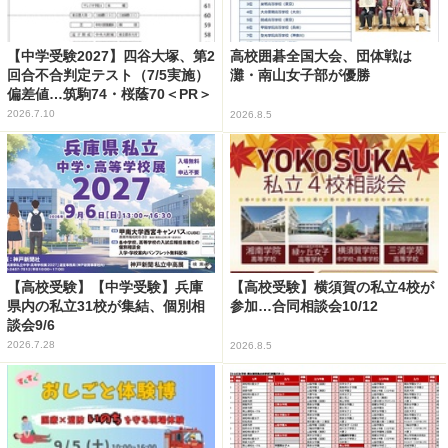
【中学受験2027】四谷大塚、第2
高校囲碁全国大会、団体戦は
回合不合判定テスト（7/5実施）
灘・南山女子部が優勝
偏差値…筑駒74・桜蔭70＜PR＞
2026.7.10
2026.8.5
【高校受験】【中学受験】兵庫
【高校受験】横須賀の私立4校が
県内の私立31校が集結、個別相
参加…合同相談会10/12
談会9/6
2026.7.28
2026.8.5