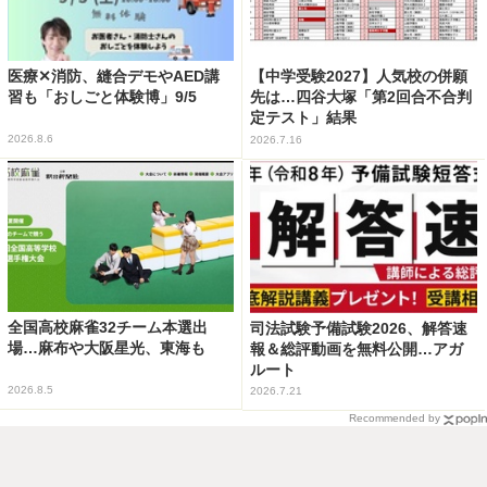
医療✕消防、縫合デモやAED講
【中学受験2027】人気校の併願
習も「おしごと体験博」9/5
先は…四谷大塚「第2回合不合判
定テスト」結果
2026.8.6
2026.7.16
全国高校麻雀32チーム本選出
司法試験予備試験2026、解答速
場…麻布や大阪星光、東海も
報＆総評動画を無料公開…アガ
ルート
2026.8.5
2026.7.21
Recommended by