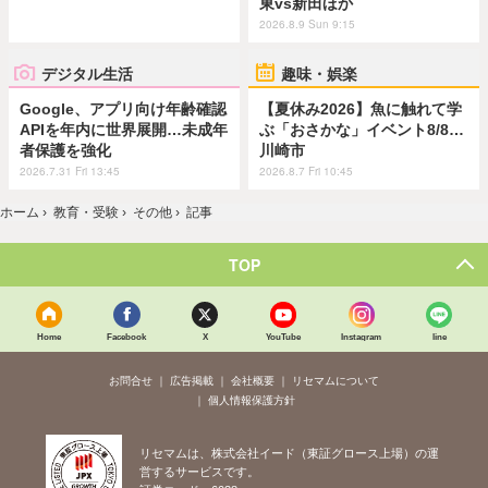
東vs新田ほか
2026.8.9 Sun 9:15
デジタル生活
趣味・娯楽
Google、アプリ向け年齢確認
【夏休み2026】魚に触れて学
APIを年内に世界展開…未成年
ぶ「おさかな」イベント8/8…
者保護を強化
川崎市
2026.7.31 Fri 13:45
2026.8.7 Fri 10:45
ホーム
›
教育・受験
›
その他
›
記事
TOP
Home
Facebook
X
YouTube
Instagram
line
お問合せ
広告掲載
会社概要
リセマムについて
個人情報保護方針
リセマムは、株式会社イード（東証グロース上場）の運
営するサービスです。