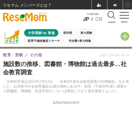
リセマム メンバーズ
Language
JP
/
CN
menu
search
大学受験 by 東進
医学部
東大受験
医専予備校徹底リサーチ
河合塾×東大特集
親子で考える大学選び
高校受験
中学受験
小学校受験
教育・受験
その他
2022.7.28 Thu 16:15
共通テスト
夏休み
8月開催学校説明会・相談会
施設数の推移、図書館・博物館は過去最多…社
8月開催イベント・WS
全国公立高校 過去問
人気記事
会教育調査
自由研究教材（小学生向け）
自由研究教材（中学生向け）
ランキング
文部科学省は2022年7月27日、「令和3年度社会教育調査の中間報告」を公表
した。公民館や社会体育施設は減少傾向にある中、前回（平成30年度）調査か
ら図書館、博物館、生涯学習センターは増加しており過去最多となった。
advertisement