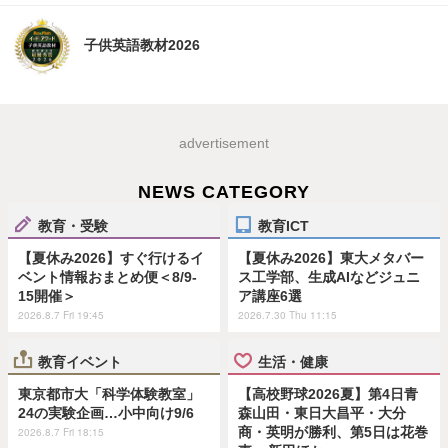
子供英語教材2026
advertisement
NEWS CATEGORY
教育・受験
教育ICT
【夏休み2026】すぐ行けるイ
【夏休み2026】東大メタバー
ベント情報おまとめ便＜8/9-
ス工学部、生成AIなどジュニ
15開催＞
ア講座6選
2026.8.7 Fri 19:45
2026.7.30 Thu 11:15
教育イベント
生活・健康
東京都市大「科学体験教室」
【高校野球2026夏】第4日青
24の実験企画…小中向け9/6
森山田・東日大昌平・大分
商・英明が勝利、第5日は花巻
2026.8.7 Fri 18:15