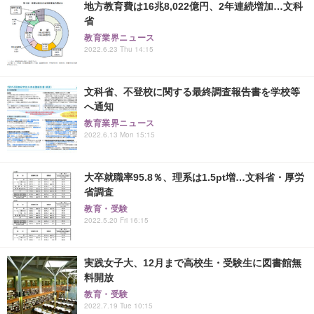
地方教育費は16兆8,022億円、2年連続増加…文科
省
教育業界ニュース
2022.6.23 Thu 14:15
文科省、不登校に関する最終調査報告書を学校等
へ通知
教育業界ニュース
2022.6.13 Mon 15:15
大卒就職率95.8％、理系は1.5pt増…文科省・厚労
省調査
教育・受験
2022.5.20 Fri 16:15
実践女子大、12月まで高校生・受験生に図書館無
料開放
教育・受験
2022.7.19 Tue 10:15