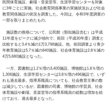
民間体育施設、劇場・音楽堂等、生涯学習センターを対象
に3年ごとに実施。社会教育関係事業の実施状況および社会
教育関係施設の状況を調査した。今回は、令和3年度調査の
一部を取りまとめたもの。
施設数の推移について、公民館（類似施設含む）は平成
11年度をピークに減少傾向で、前回（平成30年度）調査と
比較すると3.4％減の1万3,798施設。他、前回調査より青少
年教育施設は5.7％減の840施設、社会体育施設は2.8％減の
4万5,680施設となった。
一方、図書館は1.2％増の3,400施設、博物館は1.6％増の
1,306施設、生涯学習センターは3.8％増の496施設で、いず
れも過去最多。指導系職員についても、社会教育主事の数
は減少しているが、図書館の司書、博物館の学芸員、社会
体育施設や劇場、音楽堂等の指導系職員の総数は増加を続
けており、過去最多となった。