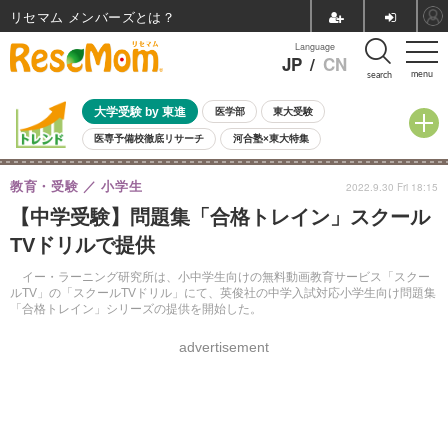
リセマム メンバーズ
Language
JP
/
CN
menu
search
大学受験 by 東進
医学部
東大受験
医専予備校徹底リサーチ
河合塾×東大特集
親子で考える大学選び
高校受験
中学受験
小学校受験
教育・受験
小学生
2022.9.30 Fri 18:15
共通テスト
夏休み
8月開催学校説明会・相談会
【中学受験】問題集「合格トレイン」スクール
8月開催イベント・WS
全国公立高校 過去問
人気記事
TVドリルで提供
自由研究教材（小学生向け）
自由研究教材（中学生向け）
ランキング
イー・ラーニング研究所は、小中学生向けの無料動画教育サービス「スクー
ルTV」の「スクールTVドリル」にて、英俊社の中学入試対応小学生向け問題集
「合格トレイン」シリーズの提供を開始した。
advertisement