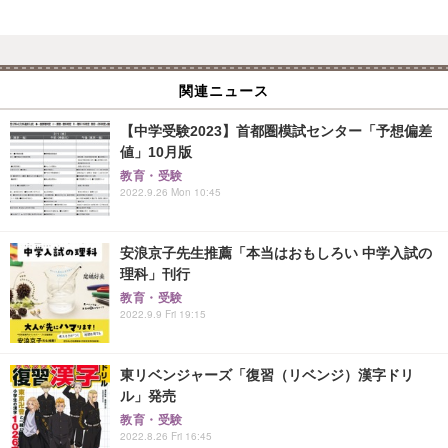
関連ニュース
【中学受験2023】首都圏模試センター「予想偏差
値」10月版
教育・受験
2022.9.26 Mon 10:45
安浪京子先生推薦「本当はおもしろい 中学入試の
理科」刊行
教育・受験
2022.9.9 Fri 19:15
東リベンジャーズ「復習（リベンジ）漢字ドリ
ル」発売
教育・受験
2022.8.26 Fri 16:45