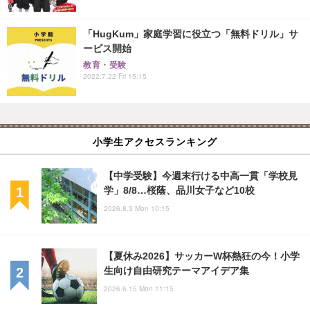
「HugKum」家庭学習に役立つ「無料ドリル」サ
ービス開始
教育・受験
2022.7.22 Fri 15:15
小学生アクセスランキング
【中学受験】今週末行ける中高一貫「学校見
学」8/8…桜蔭、品川女子など10校
2026.8.3 Mon 10:15
【夏休み2026】サッカーW杯熱狂の今！小学
生向け自由研究テーマアイデア集
2026.6.15 Mon 11:15