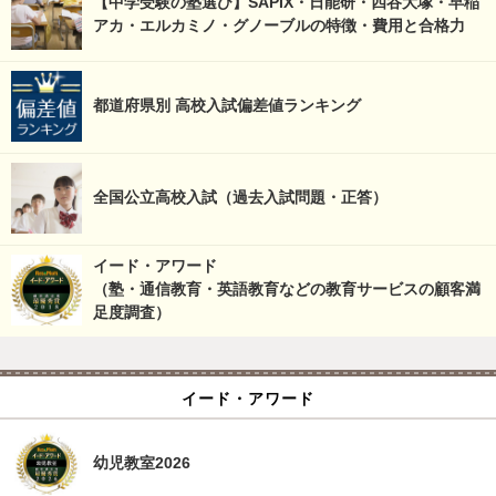
【中学受験の塾選び】SAPIX・日能研・四谷大塚・早稲
アカ・エルカミノ・グノーブルの特徴・費用と合格力
都道府県別 高校入試偏差値ランキング
全国公立高校入試（過去入試問題・正答）
イード・アワード
（塾・通信教育・英語教育などの教育サービスの顧客満
足度調査）
イード・アワード
幼児教室2026