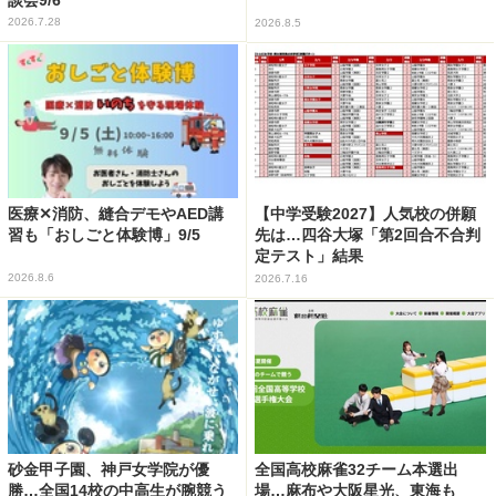
2026.7.28
2026.8.5
医療✕消防、縫合デモやAED講
【中学受験2027】人気校の併願
習も「おしごと体験博」9/5
先は…四谷大塚「第2回合不合判
定テスト」結果
2026.8.6
2026.7.16
砂金甲子園、神戸女学院が優
全国高校麻雀32チーム本選出
勝…全国14校の中高生が腕競う
場…麻布や大阪星光、東海も