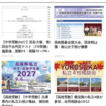
【中学受験2027】四谷大塚、第2
高校囲碁全国大会、団体戦は
回合不合判定テスト（7/5実施）
灘・南山女子部が優勝
偏差値…筑駒74・桜蔭70＜PR＞
2026.7.10
2026.8.5
【高校受験】【中学受験】兵庫
【高校受験】横須賀の私立4校が
県内の私立31校が集結、個別相
参加…合同相談会10/12
談会9/6