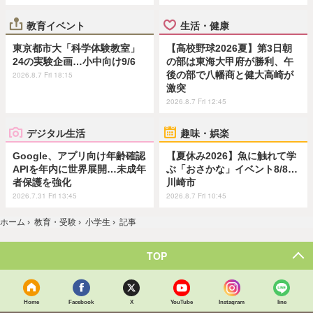
教育イベント
生活・健康
東京都市大「科学体験教室」
【高校野球2026夏】第3日朝
24の実験企画…小中向け9/6
の部は東海大甲府が勝利、午
後の部で八幡商と健大高崎が
2026.8.7 Fri 18:15
激突
2026.8.7 Fri 12:45
デジタル生活
趣味・娯楽
Google、アプリ向け年齢確認
【夏休み2026】魚に触れて学
APIを年内に世界展開…未成年
ぶ「おさかな」イベント8/8…
者保護を強化
川崎市
2026.7.31 Fri 13:45
2026.8.7 Fri 10:45
ホーム
›
教育・受験
›
小学生
›
記事
TOP
Home
Facebook
X
YouTube
Instagram
line