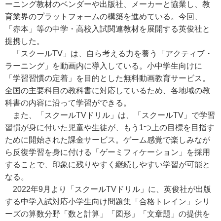
ーニング教材のベンダーや出版社、メーカーと協業し、教
育業界のプラットフォームの構築を進めている。今回、
「赤本」等の中学・高校入試関連教材を展開する英俊社と
提携した。
「スクールTV」は、自ら考える力を養う「アクティブ・
ラーニング」を動画内に導入している。小中学生向けに
「学習習慣の定着」を目的とした無料動画教育サービス。
全国の主要科目の教科書に対応しているため、各地域の教
科書の内容に沿って学習ができる。
また、「スクールTVドリル」は、「スクールTV」で学習
習慣が身に付いた児童や生徒が、もう1つ上の目標を目指す
ために開始された課金サービス。ゲーム感覚で楽しみなが
ら反復学習を身に付ける「ゲーミフィケーション」を採用
することで、印象に残りやすく継続しやすい学習が可能と
なる。
2022年9月より「スクールTVドリル」に、英俊社が出版
する中学入試対応小学生向け問題集「合格トレイン」シリ
ーズの算数分野「数と計算」「図形」「文章題」の提供を