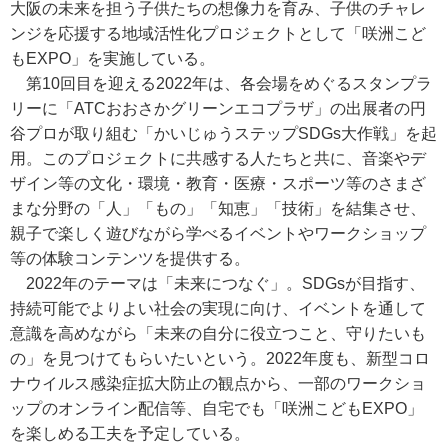
大阪の未来を担う子供たちの想像力を育み、子供のチャレ
ンジを応援する地域活性化プロジェクトとして「咲洲こど
もEXPO」を実施している。
第10回目を迎える2022年は、各会場をめぐるスタンプラ
リーに「ATCおおさかグリーンエコプラザ」の出展者の円
谷プロが取り組む「かいじゅうステップSDGs大作戦」を起
用。このプロジェクトに共感する人たちと共に、音楽やデ
ザイン等の文化・環境・教育・医療・スポーツ等のさまざ
まな分野の「人」「もの」「知恵」「技術」を結集させ、
親子で楽しく遊びながら学べるイベントやワークショップ
等の体験コンテンツを提供する。
2022年のテーマは「未来につなぐ」。SDGsが目指す、
持続可能でよりよい社会の実現に向け、イベントを通して
意識を高めながら「未来の自分に役立つこと、守りたいも
の」を見つけてもらいたいという。2022年度も、新型コロ
ナウイルス感染症拡大防止の観点から、一部のワークショ
ップのオンライン配信等、自宅でも「咲洲こどもEXPO」
を楽しめる工夫を予定している。