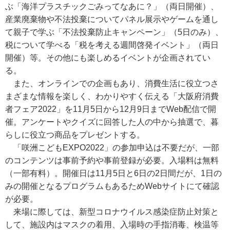
ぶ「海洋プラスチックごみってなあに？」（両日開催）、
産業廃棄物や不法投棄についてパネル展示やゲームを通し
て親子で学ぶ「不法投棄防止キャンペーン」（5日のみ）、
税について学べる「税を考える週間啓発イベント」（両日
開催）等。その他にも楽しめるイベントが企画されてい
る。
また、オンラインでの企画もあり、消費生活に役立つさ
まざまな情報を楽しく、わかりやすく伝える「大阪府消費
者フェア2022」を11月5日から12月9日までWeb配信で開
催。アンケートやクイズに回答した人の中から抽選で、暮
らしに役立つ商品をプレゼントする。
「咲洲こどもEXPO2022」の参加申込は不要だが、一部
のコンテンツは事前予約や事前登録が必要。入場料は無料
（一部有料）。開催日は11月5日と6日の2日間だが、1日の
みの開催となるプログラムもあるためWebサイトにて確認
が必要。
来場に際しては、新型コロナウイルス感染症防止対策と
して、施設内はマスクの着用、入場時の手指消毒、検温等