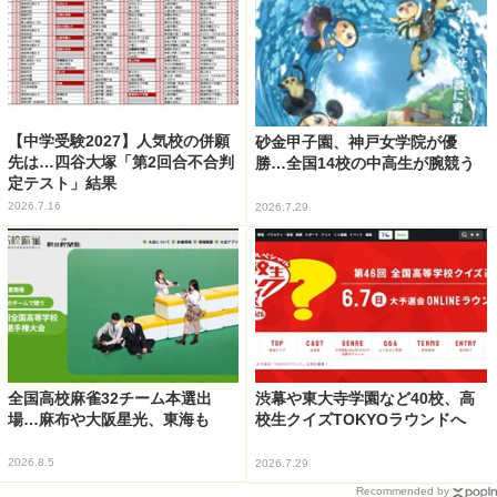
【中学受験2027】人気校の併願
砂金甲子園、神戸女学院が優
先は…四谷大塚「第2回合不合判
勝…全国14校の中高生が腕競う
定テスト」結果
2026.7.16
2026.7.29
全国高校麻雀32チーム本選出
渋幕や東大寺学園など40校、高
場…麻布や大阪星光、東海も
校生クイズTOKYOラウンドへ
2026.8.5
2026.7.29
Recommended by