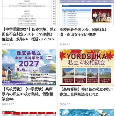
【中学受験2027】四谷大塚、第2
高校囲碁全国大会、団体戦は
回合不合判定テスト（7/5実施）
灘・南山女子部が優勝
偏差値…筑駒74・桜蔭70＜PR＞
2026.7.10
2026.8.5
【高校受験】【中学受験】兵庫
【高校受験】横須賀の私立4校が
県内の私立31校が集結、個別相
参加…合同相談会10/12
談会9/6
2026.7.28
2026.8.5