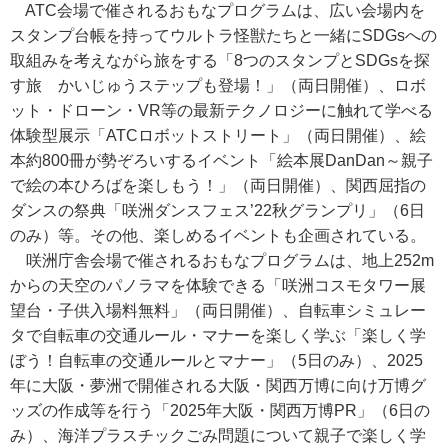
ATC会場で催されるおもなプログラムは、広い会場内を
スタンプ台帳を持ってウルトラ怪獣たちと一緒にSDGsへの
取組みを考えながら旅をする「8つのスタンプとSDGsを探
す旅 かいじゅうステップも登場！」（両日開催）、ロボ
ット・ドローン・VR等の最新テクノロジーに触れて学べる
体験型展示「ATCロボットストリート」（両日開催）、絵
本約800冊が勢ぞろいするイベント「絵本展DanDan～親子
で絵の本ひろばを楽しもう！」（両日開催）、関西屈指の
ダンスの祭典「咲洲ダンスフェス’22秋グランプリ」（6日
のみ）等。その他、楽しめるイベントも企画されている。
咲洲庁舎会場で催されるおもなプログラムは、地上252m
からの天空のパノラマを体験できる「咲洲コスモタワー展
望台・子供入場料無料」（両日開催）、自転車シミュレー
タで自転車の交通ルール・マナーを楽しく学ぶ「楽しく学
ぼう！自転車の交通ルールとマナー」（5日のみ）、2025
年に大阪・夢洲で開催される大阪・関西万博に向け万博グ
ッズの作成等を行う「2025年大阪・関西万博PR」（6日の
み）、海洋プラスチックごみ問題について親子で楽しく学