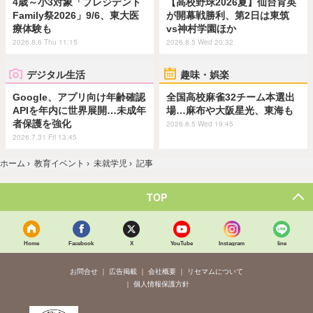
4歳～小3対象「プレジデント
【高校野球2026夏】仙台育英
Family祭2026」9/6、東大医
が開幕戦勝利、第2日は東筑
療体験も
vs神村学園ほか
2026.8.6 Thu 11:15
2026.8.5 Wed 20:32
デジタル生活
趣味・娯楽
Google、アプリ向け年齢確認
全国高校麻雀32チーム本選出
APIを年内に世界展開…未成年
場…麻布や大阪星光、東海も
者保護を強化
2026.8.5 Wed 19:45
2026.7.31 Fri 13:45
ホーム
›
教育イベント
›
未就学児
›
記事
TOP
Home
Facebook
X
YouTube
Instagram
line
お問合せ
広告掲載
会社概要
リセマムについて
個人情報保護方針