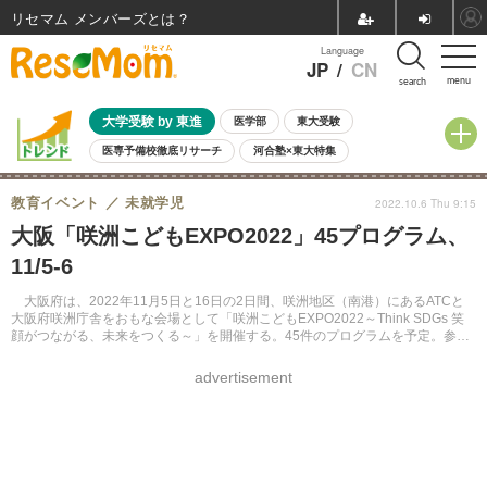
リセマム メンバーズ
Language
JP
/
CN
menu
search
大学受験 by 東進
医学部
東大受験
医専予備校徹底リサーチ
河合塾×東大特集
親子で考える大学選び
高校受験
中学受験
小学校受験
教育イベント
未就学児
2022.10.6 Thu 9:15
共通テスト
夏休み
8月開催学校説明会・相談会
大阪「咲洲こどもEXPO2022」45プログラム、
8月開催イベント・WS
全国公立高校 過去問
人気記事
11/5-6
自由研究教材（小学生向け）
自由研究教材（中学生向け）
ランキング
大阪府は、2022年11月5日と16日の2日間、咲洲地区（南港）にあるATCと
大阪府咲洲庁舎をおもな会場として「咲洲こどもEXPO2022～Think SDGs 笑
顔がつながる、未来をつくる～」を開催する。45件のプログラムを予定。参加
申込は不要で、誰でも参加できる。入場料は無料。
advertisement