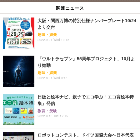
関連ニュース
大阪・関西万博の特別仕様ナンバープレート10/24
より交付
趣味・娯楽
2022.9.21 Wed 19:15
「ウルトラセブン」55周年プロジェクト、10月よ
り始動
趣味・娯楽
2022.8.31 Wed 9:15
日販と絵本ナビ、親子でエコ学ぶ「エコ育絵本特
集」発信
教育・受験
2022.9.13 Tue 17:15
ロボットコンテスト、ドイツ国際大会へ日本代表