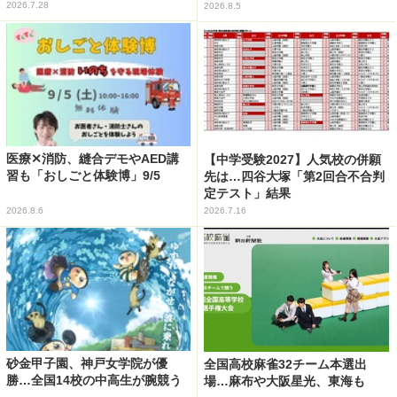
2026.7.28
2026.8.5
医療✕消防、縫合デモやAED講
【中学受験2027】人気校の併願
習も「おしごと体験博」9/5
先は…四谷大塚「第2回合不合判
定テスト」結果
2026.8.6
2026.7.16
砂金甲子園、神戸女学院が優
全国高校麻雀32チーム本選出
勝…全国14校の中高生が腕競う
場…麻布や大阪星光、東海も