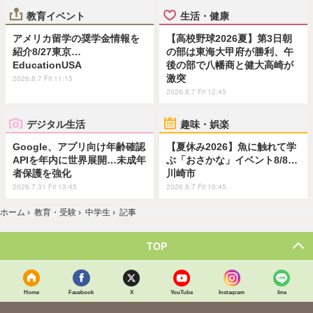
教育イベント
生活・健康
アメリカ留学の奨学金情報を
【高校野球2026夏】第3日朝
紹介8/27東京…
の部は東海大甲府が勝利、午
EducationUSA
後の部で八幡商と健大高崎が
激突
2026.8.7 Fri 11:15
2026.8.7 Fri 12:45
デジタル生活
趣味・娯楽
Google、アプリ向け年齢確認
【夏休み2026】魚に触れて学
APIを年内に世界展開…未成年
ぶ「おさかな」イベント8/8…
者保護を強化
川崎市
2026.7.31 Fri 13:45
2026.8.7 Fri 10:45
ホーム
›
教育・受験
›
中学生
›
記事
TOP
Home
Facebook
X
YouTube
Instagram
line