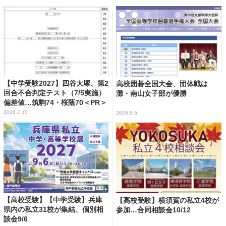
【中学受験2027】四谷大塚、第2
高校囲碁全国大会、団体戦は
回合不合判定テスト（7/5実施）
灘・南山女子部が優勝
偏差値…筑駒74・桜蔭70＜PR＞
2026.7.10
2026.8.5
【高校受験】【中学受験】兵庫
【高校受験】横須賀の私立4校が
県内の私立31校が集結、個別相
参加…合同相談会10/12
談会9/6