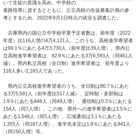
いて生徒の意識を高め、中学校の
進路指導に資するとともに、公立高校の生徒募集計画の参
考とするため、2022年9月1日時点の状況を調査した。
兵庫県内の国公立中学校卒業予定者数は、前年度（2022
年度）比116人増の4万4,121人。このうち、高校進学希望者
は99.1％にあたる4万3,730人（前年度比39人増）。県内公
立高校進学希望者は、82.9％にあたる3万6,593人（同461人
減）。県内私立高校（全日制）進学希望者は、前年度より
116人多い2,183人であった。
県内公立高校進学希望者のうち、全日制は80.7％にあた
る3万5,591人（前年度比517人減）、定時制・多部制は
1.9％にあたる848人（同49人増）、通信制は0.3％にあたる
154人（同7人増）。この他、県外への進学希望者は3.5％に
あたる1,546人（同5人増）、広域通信は3.1％にあたる
1,355人（同187人増）、進学先未定は1.9％にあたる841人
（同150人増）等。