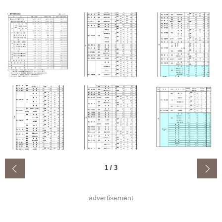
‹
1
/
3
advertisement