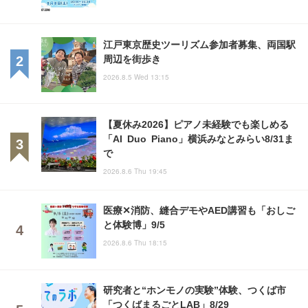
江戸東京歴史ツーリズム参加者募集、両国駅
周辺を街歩き
2026.8.5 Wed 13:15
【夏休み2026】ピアノ未経験でも楽しめる
「AI Duo Piano」横浜みなとみらい8/31ま
で
2026.8.6 Thu 19:45
医療✕消防、縫合デモやAED講習も「おしご
と体験博」9/5
2026.8.6 Thu 18:15
研究者と“ホンモノの実験”体験、つくば市
「つくばまるごとLAB」8/29