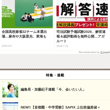
全国高校麻雀32チーム本選出
司法試験予備試験2026、解答速
場…麻布や大阪星光、東海も
報＆総評動画を無料公開…アガ
ルート
2026.8.5
2026.7.21
Recommended by
特集・連載
編集長・加藤紀子連載「今、会いたい人」
NEW!!【首都圏・中学受験】SAPIX 上位校偏差値＜