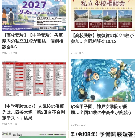
【高校受験】【中学受験】兵庫
【高校受験】横須賀の私立4校が
県内の私立31校が集結、個別相
参加…合同相談会10/12
談会9/6
2026.7.28
2026.8.5
【中学受験2027】人気校の併願
砂金甲子園、神戸女学院が優
先は…四谷大塚「第2回合不合判
勝…全国14校の中高生が腕競う
定テスト」結果
2026.7.16
2026.7.29