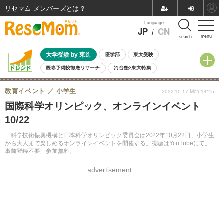
リセマム メンバーズ
Language
JP
/
CN
menu
search
大学受験 by 東進
医学部
東大受験
医専予備校徹底リサーチ
河合塾×東大特集
親子で考える大学選び
高校受験
中学受験
小学校受験
教育イベント
小学生
2022.10.17 Mon 14:45
共通テスト
夏休み
8月開催学校説明会・相談会
国際科学オリンピック、オンラインイベント
8月開催イベント・WS
全国公立高校 過去問
人気記事
10/22
自由研究教材（小学生向け）
自由研究教材（中学生向け）
ランキング
科学技術振興機構と日本科学オリンピック委員会は2022年10月22日、小学生
から大人まで楽しめるオンラインイベントを開催する。視聴はYouTubeにて。
事前登録不要、参加無料。
advertisement