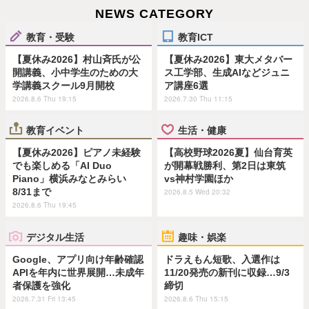
NEWS CATEGORY
教育・受験
教育ICT
【夏休み2026】村山斉氏が公
【夏休み2026】東大メタバー
開講義、小中学生のための大
ス工学部、生成AIなどジュニ
学講義スクール9月開校
ア講座6選
2026.8.6 Thu 19:15
2026.7.30 Thu 11:15
教育イベント
生活・健康
【夏休み2026】ピアノ未経験
【高校野球2026夏】仙台育英
でも楽しめる「AI Duo
が開幕戦勝利、第2日は東筑
Piano」横浜みなとみらい
vs神村学園ほか
8/31まで
2026.8.5 Wed 20:32
2026.8.6 Thu 19:45
デジタル生活
趣味・娯楽
Google、アプリ向け年齢確認
ドラえもん短歌、入選作は
APIを年内に世界展開…未成年
11/20発売の新刊に収録…9/3
者保護を強化
締切
2026.7.31 Fri 13:45
2026.8.6 Thu 15:15