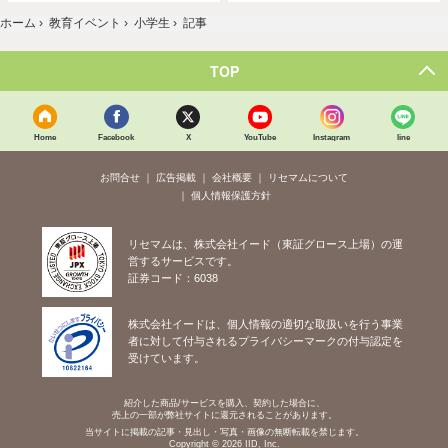
ホーム
›
教育イベント
›
小学生
›
記事
TOP
Home
Facebook
X
YouTube
Instagram
line
お問合せ
広告掲載
会社概要
リセマムについて
個人情報保護方針
リセマムは、株式会社イード（東証グロース上場）の運
営するサービスです。
証券コード：6038
株式会社イードは、個人情報の適切な取扱いを行う事業
者に対して付与されるプライバシーマークの付与認定を
受けています。
紹介した商品/サービスを購入、契約した場合に、
売上の一部が弊社サイトに還元されることがあります。
当サイトに掲載の記事・見出し・写真・画像の無断転載を禁じます。
Copyright © 2026 IID, Inc.