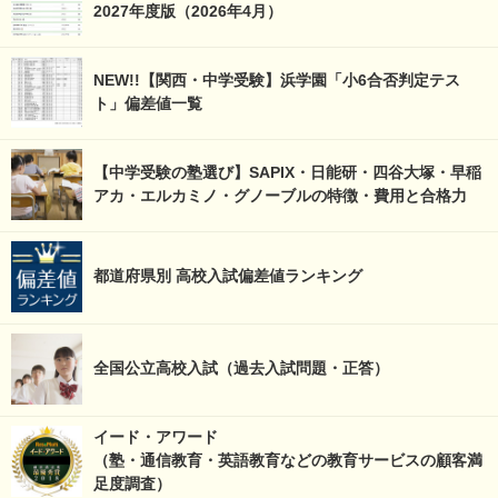
2027年度版（2026年4月）
NEW!!【関西・中学受験】浜学園「小6合否判定テス
ト」偏差値一覧
【中学受験の塾選び】SAPIX・日能研・四谷大塚・早稲
アカ・エルカミノ・グノーブルの特徴・費用と合格力
都道府県別 高校入試偏差値ランキング
全国公立高校入試（過去入試問題・正答）
イード・アワード
（塾・通信教育・英語教育などの教育サービスの顧客満
足度調査）