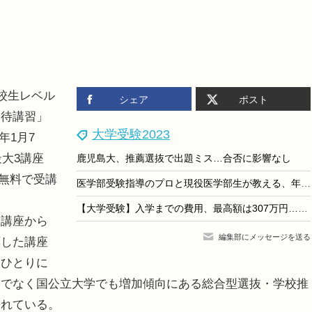
校生レベル
シェア
ポスト
招待講習」
大学受験2023
年1月7
最大3講座
鹿児島大、推薦選抜で出題ミス…合否に影響なし
で無料で受講
医学部受験指導のプロと現役医学部生が教える、年内に取り組みたい小論文・面接対策のコツ＜面接編＞
【大学受験】入学までの費用、最高額は307万円…大学生協
講座から
編集部にメッセージを送る
応した講座
りひとりに
けでなく国公立大学でも増加傾向にある総合型選抜・学校推
されている。