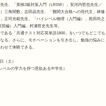
生、「英検2級対策入門（LRSW）」安河内哲也先生／
編）三角関数」志田晶先生、「難関大合格への現代文」林修
歩」正司光範先生、「ハイレベル物理（入門編）」苑田尚之
演習編）入門編」村瀬哲史先生等。
ある「共通テスト対応英単語1800」をいつでもどこでも
となる。さらに、モチベーションを引き出し、勉強の悩みに
あわせて体験できる。
7日（土）
生レベルの学力を持つ意欲ある中学生）