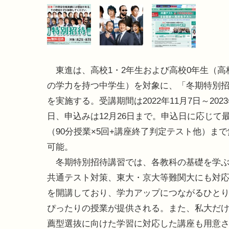
東進は、高校1・2年生および高校0年生（高
の学力を持つ中学生）を対象に、「冬期特別
を実施する。受講期間は2022年11月7日～2023
日、申込みは12月26日まで。申込日に応じて
（90分授業×5回+講座終了判定テスト他）ま
可能。
冬期特別招待講習では、各教科の基礎を学ぶ
共通テスト対策、東大・京大等難関大にも対
を開講しており、学力アップにつながるひと
ぴったりの授業が提供される。また、私大だ
薦型選抜に向けた学習に対応した講座も用意