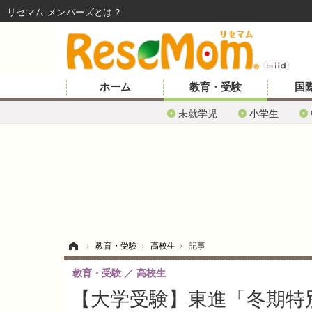
リセマム メンバーズ
ホーム
教育・受験
国
未就学児
小学生
ホーム
›
教育・受験
›
高校生
›
記事
教育・受験
高校生
【大学受験】東進「冬期特