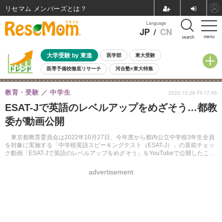
リセマム メンバーズ
Language
JP
/
CN
menu
search
大学受験 by 東進
医学部
東大受験
医専予備校徹底リサーチ
河合塾×東大特集
親子で考える大学選び
高校受験
中学受験
小学校受験
教育・受験
中学生
2022.10.28 Fri 17:45
共通テスト
夏休み
8月開催学校説明会・相談会
ESAT-Jで英語のレベルアップをめざそう…都教
8月開催イベント・WS
全国公立高校 過去問
人気記事
委が動画公開
自由研究教材（小学生向け）
自由研究教材（中学生向け）
ランキング
東京都教育委員会は2022年10月27日、今年度から都内公立中学校3年生全員
を対象に実施する「中学校英語スピーキングテスト（ESAT-J）」の直前チェッ
ク動画「ESAT-Jで英語のレベルアップをめざそう」をYouTubeで公開したこと
を発表した。
advertisement