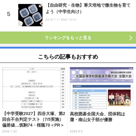
【自由研究・生物】寒天培地で微生物を育て
よう（中学生向け）
2018.7.11 Wed 15:00
ランキングをもっと見る
こちらの記事もおすすめ
【中学受験2027】四谷大塚、第2
高校囲碁全国大会、団体戦は
回合不合判定テスト（7/5実施）
灘・南山女子部が優勝
偏差値…筑駒74・桜蔭70＜PR＞
2026.7.10
2026.8.5