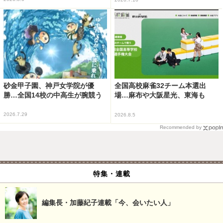
砂金甲子園、神戸女学院が優
全国高校麻雀32チーム本選出
勝…全国14校の中高生が腕競う
場…麻布や大阪星光、東海も
2026.7.29
2026.8.5
Recommended by
特集・連載
編集長・加藤紀子連載「今、会いたい人」