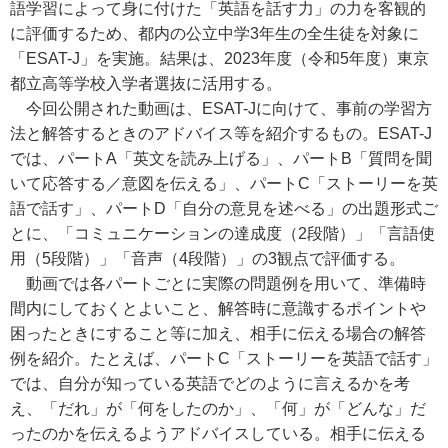
語学習によって身に付けた「英語を話す力」の力を客観的
に評価するため、都内の公立中学3年生の全生徒を対象に
「ESAT-J」を実施。結果は、2023年度（令和5年度）東京
都立高等学校入学者選抜に活用する。
今回公開された動画は、ESAT-Jに向けて、事前の学習方
法と解答するときのアドバイス等を紹介するもの。ESAT-J
では、パートA「英文を読み上げる」、パートB「質問を聞
いて応答する／意図を伝える」、パートC「ストーリーを英
語で話す」、パートD「自分の意見を述べる」の出題形式ご
とに、「コミュニケーションの達成度（2段階）」「言語使
用（5段階）」「音声（4段階）」の3観点で評価する。
動画では各パートごとに実際の問題例を用いて、準備時
間内にしておくとよいこと、解答時に意識するポイントや
困ったときにすること等に加え、相手に伝える場合の解答
例を紹介。たとえば、パートC「ストーリーを英語で話す」
では、自分が知っている英語でどのように言えるかを考
え、「だれ」が「何をしたのか」、「何」が「どんな」だ
ったのかを伝えるようアドバイスしている。相手に伝える