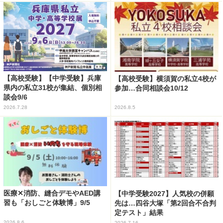
【高校受験】【中学受験】兵庫
【高校受験】横須賀の私立4校が
県内の私立31校が集結、個別相
参加…合同相談会10/12
談会9/6
2026.7.28
2026.8.5
医療✕消防、縫合デモやAED講
【中学受験2027】人気校の併願
習も「おしごと体験博」9/5
先は…四谷大塚「第2回合不合判
定テスト」結果
2026.8.6
2026.7.16