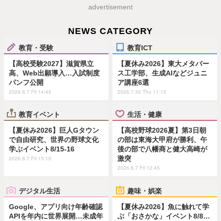
advertisement
NEWS CATEGORY
教育・受験
教育ICT
【高校受験2027】滋賀県立
【夏休み2026】東大メタバー
高、Web出願導入…入試制度
ス工学部、生成AIなどジュニ
パンフ公開
ア講座6選
2026.8.7 Fri 14:45
2026.7.30 Thu 11:15
教育イベント
生活・健康
【夏休み2026】巨人Gタウン
【高校野球2026夏】第3日朝
で自由研究、世界の野球文化
の部は東海大甲府が勝利、午
学ぶイベント8/15-16
後の部で八幡商と健大高崎が
激突
2026.8.7 Fri 15:15
2026.8.7 Fri 12:45
デジタル生活
趣味・娯楽
Google、アプリ向け年齢確認
【夏休み2026】魚に触れて学
APIを年内に世界展開…未成年
ぶ「おさかな」イベント8/8…