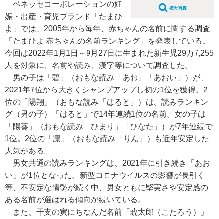
ベネッセコーポレーションの妊
拡大写真
娠・出産・育児ブランド「たまひ
よ」では、2005年から毎年、赤ちゃんの名前に関する調査
「たまひよ 赤ちゃんの名前ランキング」を発表している。
今回は2022年1月1日～9月27日に生まれた新生児29万7,255
人を対象に、名前や読み、漢字等について調査した。
男の子は「碧」（おもな読み「あお」「あおい」）が、
2021年7位から大きくジャンプアップし初の1位を獲得。2
位の「陽翔」（おもな読み「はると」）は、読みランキン
グ（男の子）「はると」で14年連続1位の名前。女の子は
「陽葵」（おもな読み「ひまり」「ひなた」）が7年連続で
1位。2位の「凛」（おもな読み「りん」）も近年安定した
人気がある。
男女共通の読みランキングは、2021年に引き続き「あお
い」が1位となった。新型コロナウイルスの影響が長引く
等、不安定な情勢が続く中、男女ともに堅実さや安定感の
ある名前が選ばれる傾向が続いている。
また、干支の寅にちなんだ名前「琥太郎（こたろう）」