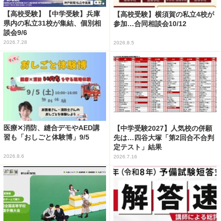
【高校受験】【中学受験】兵庫
【高校受験】横須賀の私立4校が
県内の私立31校が集結、個別相
参加…合同相談会10/12
談会9/6
2026.7.28
2026.8.5
医療✕消防、縫合デモやAED講
【中学受験2027】人気校の併願
習も「おしごと体験博」9/5
先は…四谷大塚「第2回合不合判
定テスト」結果
2026.8.6
2026.7.16