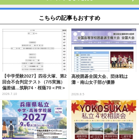
こちらの記事もおすすめ
【中学受験2027】四谷大塚、第2
高校囲碁全国大会、団体戦は
回合不合判定テスト（7/5実施）
灘・南山女子部が優勝
偏差値…筑駒74・桜蔭70＜PR＞
2026.7.10
2026.8.5