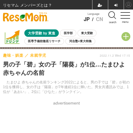
リセマム メンバーズ
Language
JP
/
CN
menu
search
大学受験 by 東進
医学部
東大受験
医専予備校徹底リサーチ
河合塾×東大特集
親子で考える大学選び
高校受験
中学受験
小学校受験
趣味・娯楽
未就学児
2022.11.2 Wed 17:15
共通テスト
夏休み
8月開催学校説明会・相談会
男の子「碧」女の子「陽葵」が1位…たまひよ
8月開催イベント・WS
全国公立高校 過去問
人気記事
赤ちゃんの名前
自由研究教材（小学生向け）
自由研究教材（中学生向け）
ランキング
たまひよ 赤ちゃんの名前ランキング2022によると、男の子では「碧」が初の
1位を獲得し、女の子は「陽葵」が7年連続1位に輝いた。男女共通読みでは、1
位が「あおい」、2位に「ひなた」がランクイン。
advertisement