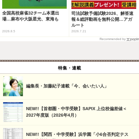
全国高校麻雀32チーム本選出
司法試験予備試験2026、解答速
場…麻布や大阪星光、東海も
報＆総評動画を無料公開…アガ
ルート
2026.8.5
2026.7.21
Recommended by
特集・連載
編集長・加藤紀子連載「今、会いたい人」
NEW!!【首都圏・中学受験】SAPIX 上位校偏差値＜
2027年度版（2026年4月）
NEW!!【関西・中学受験】浜学園「小6合否判定テス