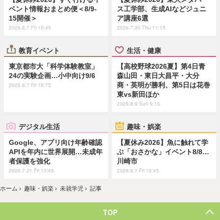
ベント情報おまとめ便＜8/9-
ス工学部、生成AIなどジュニ
15開催＞
ア講座6選
2026.8.7 Fri 19:45
2026.7.30 Thu 11:15
教育イベント
生活・健康
東京都市大「科学体験教室」
【高校野球2026夏】第4日青
24の実験企画…小中向け9/6
森山田・東日大昌平・大分
商・英明が勝利、第5日は花巻
2026.8.7 Fri 18:15
東vs新田ほか
2026.8.9 Sun 9:15
デジタル生活
趣味・娯楽
Google、アプリ向け年齢確認
【夏休み2026】魚に触れて学
APIを年内に世界展開…未成年
ぶ「おさかな」イベント8/8…
者保護を強化
川崎市
2026.7.31 Fri 13:45
2026.8.7 Fri 10:45
ホーム
›
趣味・娯楽
›
未就学児
›
記事
TOP