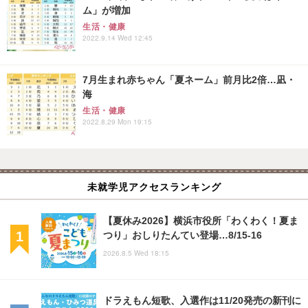
ム」が増加
生活・健康
2022.9.14 Wed 12:45
7月生まれ赤ちゃん「夏ネーム」前月比2倍…凪・
海
生活・健康
2022.8.29 Mon 19:15
未就学児アクセスランキング
【夏休み2026】横浜市役所「わくわく！夏ま
つり」おしりたんてい登場…8/15-16
2026.8.5 Wed 18:15
ドラえもん短歌、入選作は11/20発売の新刊に