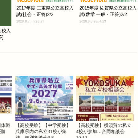
2017年度 三重県公立高校入
2015年度 佐賀県公立高校入
試(社会・正答)2/2
試(数学 一般・正答)2/2
2026.8.7 Fri 23:21
2026.8.8 Sat 4:23
高校入
]
団体戦
【高校受験】【中学受験】
【高校受験】横須賀の私立
優勝
兵庫県内の私立31校が集
4校が参加…合同相談会
結、個別相談会9/6
10/12