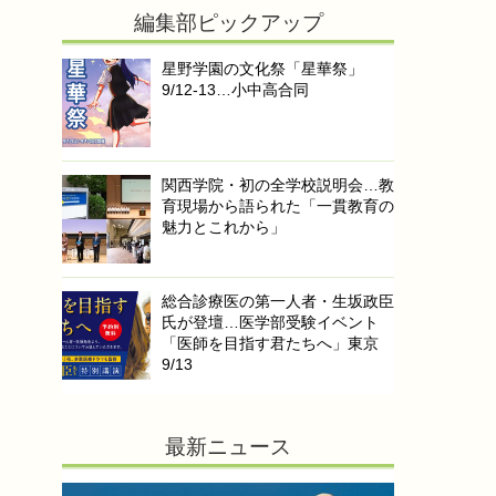
編集部ピックアップ
星野学園の文化祭「星華祭」
9/12-13…小中高合同
関西学院・初の全学校説明会…教
育現場から語られた「一貫教育の
魅力とこれから」
総合診療医の第一人者・生坂政臣
氏が登壇…医学部受験イベント
「医師を目指す君たちへ」東京
9/13
最新ニュース