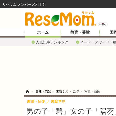
リセマム メンバーズ
ホーム
教育・受験
国
人気記事ランキング
イード・アワード（
ホーム
›
趣味・娯楽
›
未就学児
›
記事
›
写真・画像
趣味・娯楽
未就学児
男の子「碧」女の子「陽葵