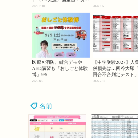
74・桜蔭70＜PR＞
2026.7.10
2026.8.5
医療✕消防、縫合デモや
【中学受験2027】人
AED講習も「おしごと体験
併願先は…四谷大塚「
博」9/5
回合不合判定テスト
2026.8.6
2026.7.16
名前