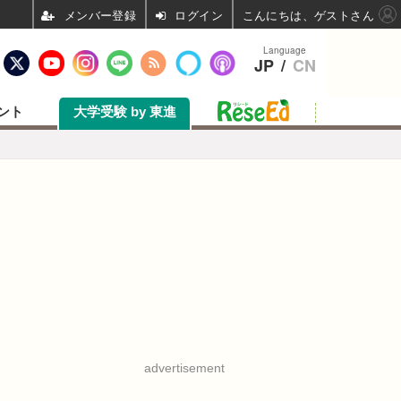
ログイン
こんにちは、ゲストさん
Language
JP
/
CN
ント
大学受験 by 東進
advertisement