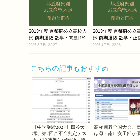
2018年度 京都府公立高校入
2018年度 京都府公立
試[前期選抜 数学・問題]1/4
試[前期選抜 数学・正答
2026.8.7 Fri 22:27
2026.8.7 Fri 22:26
こちらの記事もおすすめ
【中学受験2027】四谷大
高校囲碁全国大会、
塚、第2回合不合判定テス
は灘・南山女子部が
ト（7/5実施）偏差値…筑駒