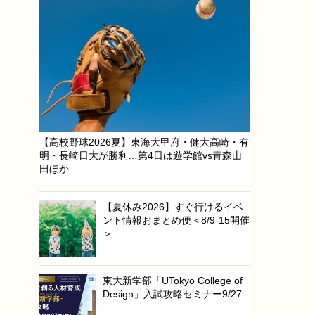
【高校野球2026夏】東海大甲府・健大高崎・有
明・長崎日大が勝利…第4日は遊学館vs青森山
田ほか
【夏休み2026】すぐ行けるイベ
ント情報おまとめ便＜8/9-15開催
＞
東大新学部「UTokyo College of
Design」入試攻略セミナー9/27