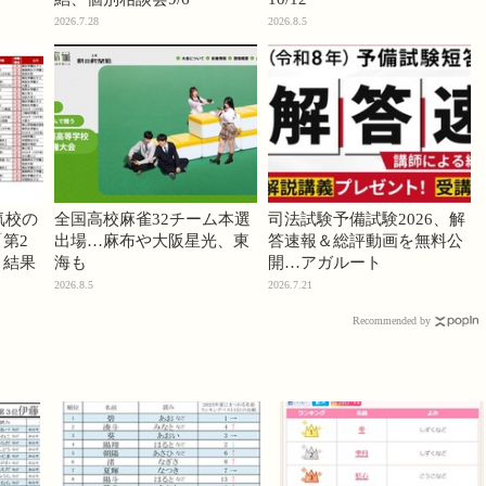
2026.7.28
2026.8.5
気校の
全国高校麻雀32チーム本選
司法試験予備試験2026、解
第2
出場…麻布や大阪星光、東
答速報＆総評動画を無料公
」結果
海も
開…アガルート
2026.8.5
2026.7.21
Recommended by