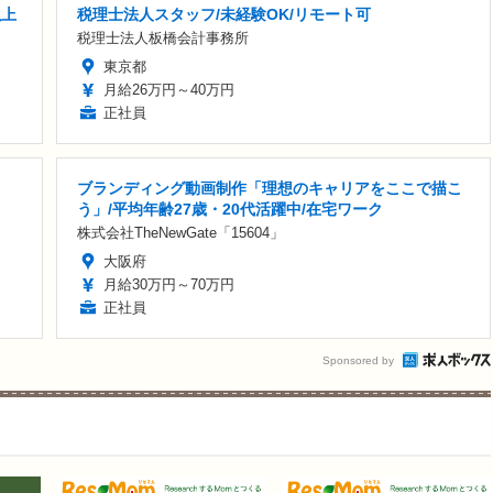
以上
税理士法人スタッフ/未経験OK/リモート可
税理士法人板橋会計事務所
東京都
月給26万円～40万円
正社員
ブランディング動画制作「理想のキャリアをここで描こ
う」/平均年齢27歳・20代活躍中/在宅ワーク
株式会社TheNewGate「15604」
大阪府
月給30万円～70万円
正社員
Sponsored by