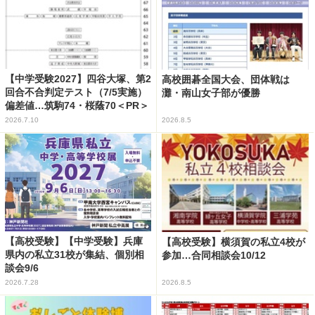
【中学受験2027】四谷大塚、第2
高校囲碁全国大会、団体戦は
回合不合判定テスト（7/5実施）
灘・南山女子部が優勝
偏差値…筑駒74・桜蔭70＜PR＞
2026.7.10
2026.8.5
【高校受験】【中学受験】兵庫
【高校受験】横須賀の私立4校が
県内の私立31校が集結、個別相
参加…合同相談会10/12
談会9/6
2026.7.28
2026.8.5