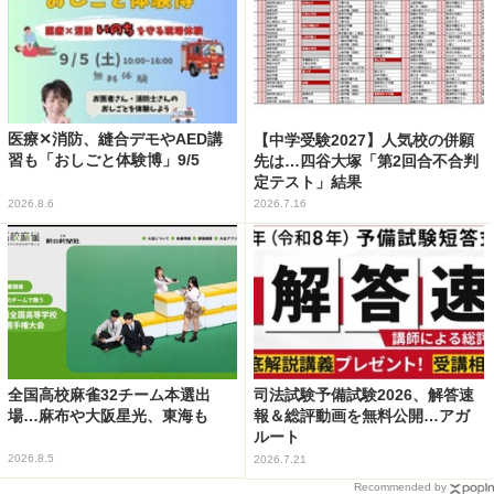
医療✕消防、縫合デモやAED講
【中学受験2027】人気校の併願
習も「おしごと体験博」9/5
先は…四谷大塚「第2回合不合判
定テスト」結果
2026.8.6
2026.7.16
全国高校麻雀32チーム本選出
司法試験予備試験2026、解答速
場…麻布や大阪星光、東海も
報＆総評動画を無料公開…アガ
ルート
2026.8.5
2026.7.21
Recommended by