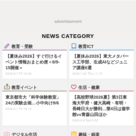
advertisement
NEWS CATEGORY
教育・受験
教育ICT
【夏休み2026】すぐ行けるイ
【夏休み2026】東大メタバー
ベント情報おまとめ便＜8/9-
ス工学部、生成AIなどジュニ
15開催＞
ア講座6選
2026.8.7 Fri 19:45
2026.7.30 Thu 11:15
教育イベント
生活・健康
東京都市大「科学体験教室」
【高校野球2026夏】第3日東
24の実験企画…小中向け9/6
海大甲府・健大高崎・有明・
長崎日大が勝利…第4日は遊学
2026.8.7 Fri 18:15
館vs青森山田ほか
2026.8.8 Sat 9:52
デジタル生活
趣味・娯楽