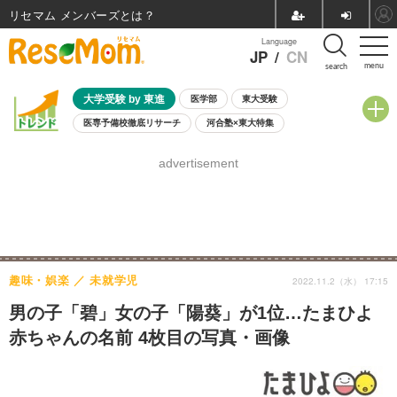
リセマム メンバーズ
Language
JP
/
CN
menu
search
大学受験 by 東進
医学部
東大受験
医専予備校徹底リサーチ
河合塾×東大特集
親子で考える大学選び
高校受験
中学受験
小学校受験
advertisement
共通テスト
夏休み
8月開催学校説明会・相談会
8月開催イベント・WS
全国公立高校 過去問
人気記事
自由研究教材（小学生向け）
自由研究教材（中学生向け）
ランキング
趣味・娯楽
未就学児
2022.11.2（水） 17:15
男の子「碧」女の子「陽葵」が1位…たまひよ
赤ちゃんの名前 4枚目の写真・画像