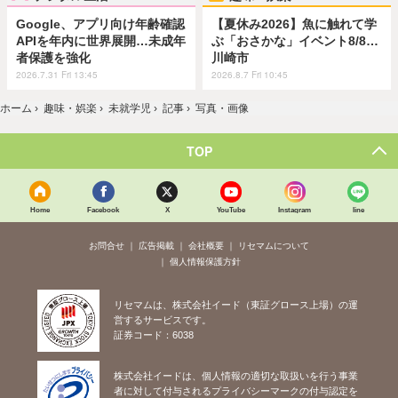
Google、アプリ向け年齢確認
【夏休み2026】魚に触れて学
APIを年内に世界展開…未成年
ぶ「おさかな」イベント8/8…
者保護を強化
川崎市
2026.7.31 Fri 13:45
2026.8.7 Fri 10:45
ホーム
›
趣味・娯楽
›
未就学児
›
記事
›
写真・画像
TOP
Home
Facebook
X
YouTube
Instagram
line
お問合せ
広告掲載
会社概要
リセマムについて
個人情報保護方針
リセマムは、株式会社イード（東証グロース上場）の運
営するサービスです。
証券コード：6038
株式会社イードは、個人情報の適切な取扱いを行う事業
者に対して付与されるプライバシーマークの付与認定を