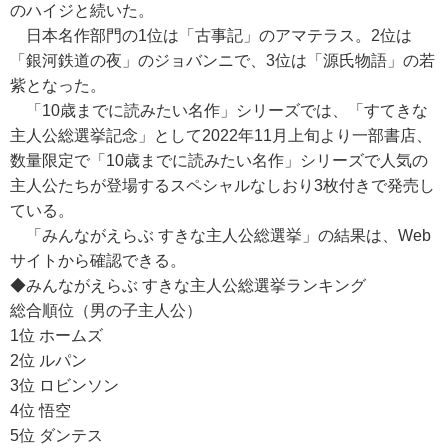
のハイジと続いた。
日本名作部門の1位は「古事記」のアマテラス。2位は
「銀河鉄道の夜」のジョバンニで、3位は「源氏物語」の若
紫となった。
「10歳までに読みたい名作」シリーズでは、「すてきな
主人公総選挙記念」として2022年11月上旬より一部書店、
数量限定で「10歳までに読みたい名作」シリーズで人気の
主人公たちが登場するスペシャルなしおり3枚付きで発売し
ている。
「みんながえらぶ すきな主人公総選挙」の結果は、Web
サイトから確認できる。
◆みんながえらぶ すきな主人公総選挙ランキング
総合順位（男の子主人公）
1位 ホームズ
2位 ルパン
3位 ロビンソン
4位 悟空
5位 ダンテス