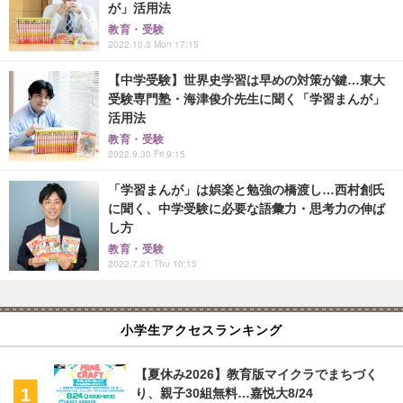
が」活用法
教育・受験
2022.10.3 Mon 17:15
【中学受験】世界史学習は早めの対策が鍵…東大
受験専門塾・海津俊介先生に聞く「学習まんが」
活用法
教育・受験
2022.9.30 Fri 9:15
「学習まんが」は娯楽と勉強の橋渡し…西村創氏
に聞く、中学受験に必要な語彙力・思考力の伸ば
し方
教育・受験
2022.7.21 Thu 10:15
小学生アクセスランキング
【夏休み2026】教育版マイクラでまちづく
り、親子30組無料…嘉悦大8/24