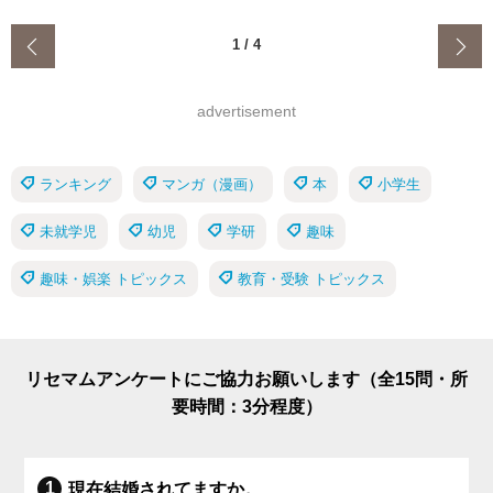
‹
1
/
4
advertisement
ランキング
マンガ（漫画）
本
小学生
未就学児
幼児
学研
趣味
趣味・娯楽 トピックス
教育・受験 トピックス
リセマムアンケートにご協力お願いします（全15問・所
要時間：3分程度）
現在結婚されてますか。