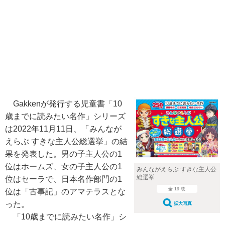
Gakkenが発行する児童書「10
歳までに読みたい名作」シリーズ
は2022年11月11日、「みんなが
えらぶ すきな主人公総選挙」の結
果を発表した。男の子主人公の1
位はホームズ、女の子主人公の1
みんながえらぶ すきな主人公
総選挙
位はセーラで、日本名作部門の1
全 19 枚
位は「古事記」のアマテラスとな
った。
拡大写真
「10歳までに読みたい名作」シ