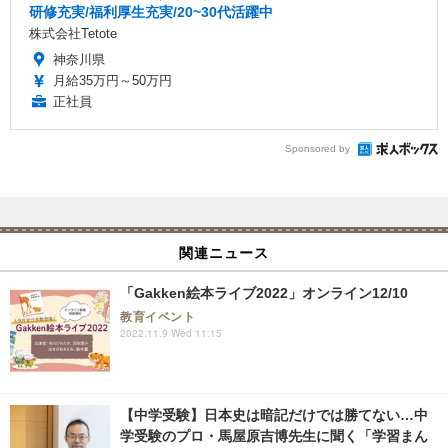
研修充実/福利厚生充実/20~30代活躍中
株式会社Tetote
神奈川県
月給35万円～50万円
正社員
Sponsored by
関連ニュース
「Gakken絵本ライブ2022」オンライン12/10
教育イベント
2022.11.9 Wed 11:15
【中学受験】日本史は暗記だけでは勝てない…中
学受験のプロ・馬屋原吉博先生に聞く「学習まん