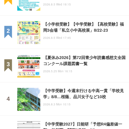
2026.8.5 Wed 19:15
【小学校受験】【中学受験】【高校受験】福
岡3会場「私立小中高校展」8/22-23
2026.8.5 Wed 17:45
【夏休み2026】第72回青少年読書感想文全国
コンクール課題図書一覧
2026.5.25 Mon 16:15
【中学受験】今週末行ける中高一貫「学校見
学」8/8…桜蔭、品川女子など10校
2026.8.3 Mon 10:15
【中学受験2027】日能研「予想R4偏差値一