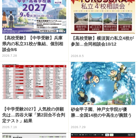
【高校受験】【中学受験】兵庫
【高校受験】横須賀の私立4校が
県内の私立31校が集結、個別相
参加…合同相談会10/12
談会9/6
2026.7.28
2026.8.5
【中学受験2027】人気校の併願
砂金甲子園、神戸女学院が優
先は…四谷大塚「第2回合不合判
勝…全国14校の中高生が腕競う
定テスト」結果
2026.7.16
2026.7.29