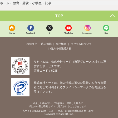
ホーム
›
教育・受験
›
小学生
›
記事
TOP
Home
Facebook
X
YouTube
Instagram
line
お問合せ
広告掲載
会社概要
リセマムについて
個人情報保護方針
リセマムは、株式会社イード（東証グロース上場）の運
営するサービスです。
証券コード：6038
株式会社イードは、個人情報の適切な取扱いを行う事業
者に対して付与されるプライバシーマークの付与認定を
受けています。
紹介した商品/サービスを購入、契約した場合に、
売上の一部が弊社サイトに還元されることがあります。
当サイトに掲載の記事・見出し・写真・画像の無断転載を禁じます。
Copyright © 2026 IID, Inc.