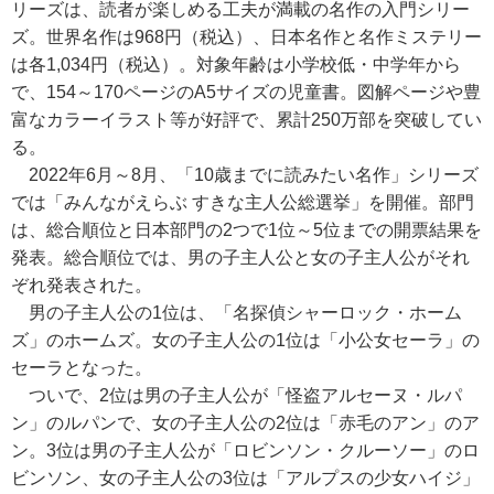
リーズは、読者が楽しめる工夫が満載の名作の入門シリー
ズ。世界名作は968円（税込）、日本名作と名作ミステリー
は各1,034円（税込）。対象年齢は小学校低・中学年から
で、154～170ページのA5サイズの児童書。図解ページや豊
富なカラーイラスト等が好評で、累計250万部を突破してい
る。
2022年6月～8月、「10歳までに読みたい名作」シリーズ
では「みんながえらぶ すきな主人公総選挙」を開催。部門
は、総合順位と日本部門の2つで1位～5位までの開票結果を
発表。総合順位では、男の子主人公と女の子主人公がそれ
ぞれ発表された。
男の子主人公の1位は、「名探偵シャーロック・ホーム
ズ」のホームズ。女の子主人公の1位は「小公女セーラ」の
セーラとなった。
ついで、2位は男の子主人公が「怪盗アルセーヌ・ルパ
ン」のルパンで、女の子主人公の2位は「赤毛のアン」のア
ン。3位は男の子主人公が「ロビンソン・クルーソー」のロ
ビンソン、女の子主人公の3位は「アルプスの少女ハイジ」