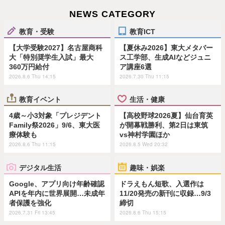
NEWS CATEGORY
教育・受験
教育ICT
【大学受験2027】名古屋商科
【夏休み2026】東大メタバー
大「特別奨学生入試」最大
ス工学部、生成AIなどジュニ
360万円給付
ア講座6選
2026.8.6 Thu 14:15
2026.7.30 Thu 11:15
教育イベント
生活・健康
4歳～小3対象「プレジデント
【高校野球2026夏】仙台育英
Family祭2026」9/6、東大医
が開幕戦勝利、第2日は東筑
療体験も
vs神村学園ほか
2026.8.6 Thu 11:15
2026.8.5 Wed 20:32
デジタル生活
趣味・娯楽
Google、アプリ向け年齢確認
ドラえもん短歌、入選作は
APIを年内に世界展開…未成年
11/20発売の新刊に収録…9/3
者保護を強化
締切
2026.7.31 Fri 13:45
2026.8.6 Thu 15:15