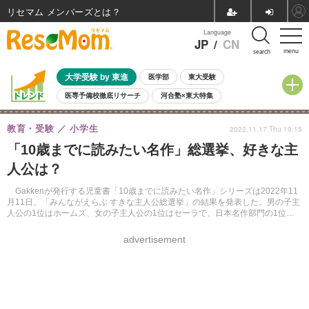
リセマム メンバーズ
Language
JP
/
CN
menu
search
大学受験 by 東進
医学部
東大受験
医専予備校徹底リサーチ
河合塾×東大特集
親子で考える大学選び
高校受験
中学受験
小学校受験
教育・受験
小学生
2022.11.17 Thu 19:15
共通テスト
夏休み
8月開催学校説明会・相談会
「10歳までに読みたい名作」総選挙、好きな主
8月開催イベント・WS
全国公立高校 過去問
人気記事
人公は？
自由研究教材（小学生向け）
自由研究教材（中学生向け）
ランキング
Gakkenが発行する児童書「10歳までに読みたい名作」シリーズは2022年11
月11日、「みんながえらぶ すきな主人公総選挙」の結果を発表した。男の子主
人公の1位はホームズ、女の子主人公の1位はセーラで、日本名作部門の1位は
「古事記」のアマテラスとなった。
advertisement