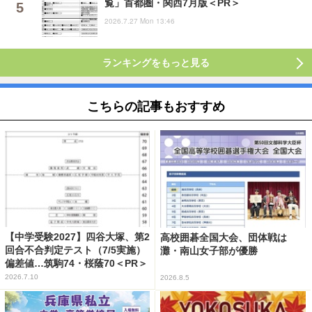
覧」首都圏・関西7月版＜PR＞
2026.7.27 Mon 13:46
ランキングをもっと見る
こちらの記事もおすすめ
【中学受験2027】四谷大塚、第2
高校囲碁全国大会、団体戦は
回合不合判定テスト（7/5実施）
灘・南山女子部が優勝
偏差値…筑駒74・桜蔭70＜PR＞
2026.7.10
2026.8.5