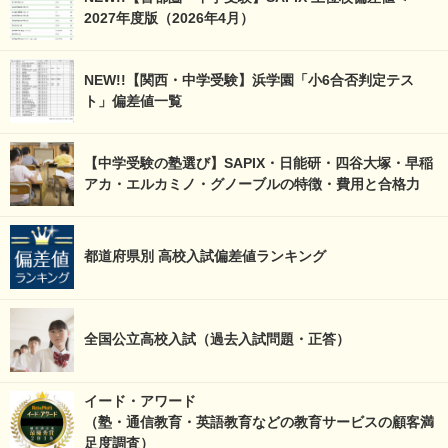
2027年度版（2026年4月）
NEW!!【関西・中学受験】浜学園「小6合否判定テス
ト」偏差値一覧
【中学受験の塾選び】SAPIX・日能研・四谷大塚・早稲
アカ・エルカミノ・グノーブルの特徴・費用と合格力
都道府県別 高校入試偏差値ランキング
全国公立高校入試（過去入試問題・正答）
イード・アワード
（塾・通信教育・英語教育などの教育サービスの顧客満
足度調査）