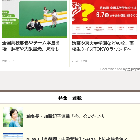
全国高校麻雀32チーム本選出
渋幕や東大寺学園など40校、高
場…麻布や大阪星光、東海も
校生クイズTOKYOラウンドへ
2026.8.5
2026.7.29
Recommended by
特集・連載
編集長・加藤紀子連載「今、会いたい人」
NEW!!【首都圏・中学受験】SAPIX 上位校偏差値＜