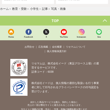
ホーム
›
教育・受験
›
小学生
›
記事
›
写真・画像
TOP
Home
Facebook
X
YouTube
Instagram
line
お問合せ
広告掲載
会社概要
リセマムについて
個人情報保護方針
リセマムは、株式会社イード（東証グロース上場）の運
営するサービスです。
証券コード：6038
株式会社イードは、個人情報の適切な取扱いを行う事業
者に対して付与されるプライバシーマークの付与認定を
受けています。
紹介した商品/サービスを購入、契約した場合に、
売上の一部が弊社サイトに還元されることがあります。
当サイトに掲載の記事・見出し・写真・画像の無断転載を禁じます。