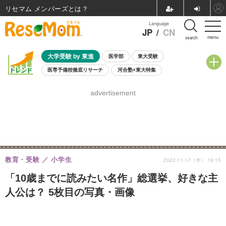
リセマム メンバーズ
Language
JP
/
CN
menu
search
大学受験 by 東進
医学部
東大受験
医専予備校徹底リサーチ
河合塾×東大特集
親子で考える大学選び
高校受験
中学受験
小学校受験
advertisement
共通テスト
夏休み
8月開催学校説明会・相談会
8月開催イベント・WS
全国公立高校 過去問
人気記事
自由研究教材（小学生向け）
自由研究教材（中学生向け）
ランキング
教育・受験
小学生
2022.11.17（木） 19:15
「10歳までに読みたい名作」総選挙、好きな主
人公は？ 5枚目の写真・画像