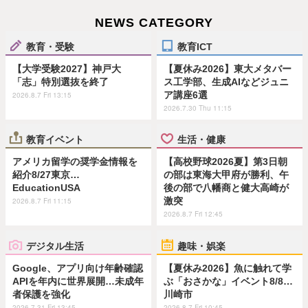
NEWS CATEGORY
教育・受験
教育ICT
【大学受験2027】神戸大
【夏休み2026】東大メタバー
「志」特別選抜を終了
ス工学部、生成AIなどジュニ
ア講座6選
2026.8.7 Fri 13:15
2026.7.30 Thu 11:15
教育イベント
生活・健康
アメリカ留学の奨学金情報を
【高校野球2026夏】第3日朝
紹介8/27東京…
の部は東海大甲府が勝利、午
EducationUSA
後の部で八幡商と健大高崎が
激突
2026.8.7 Fri 11:15
2026.8.7 Fri 12:45
デジタル生活
趣味・娯楽
Google、アプリ向け年齢確認
【夏休み2026】魚に触れて学
APIを年内に世界展開…未成年
ぶ「おさかな」イベント8/8…
者保護を強化
川崎市
2026.7.31 Fri 13:45
2026.8.7 Fri 10:45