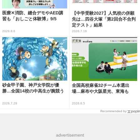
医療✕消防、縫合デモやAED講
【中学受験2027】人気校の併願
習も「おしごと体験博」9/5
先は…四谷大塚「第2回合不合判
定テスト」結果
2026.8.6
2026.7.16
砂金甲子園、神戸女学院が優
全国高校麻雀32チーム本選出
勝…全国14校の中高生が腕競う
場…麻布や大阪星光、東海も
2026.7.29
2026.8.5
Recommended by
advertisement