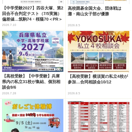
【中学受験2027】四谷大塚、第2
高校囲碁全国大会、団体戦は
回合不合判定テスト（7/5実施）
灘・南山女子部が優勝
偏差値…筑駒74・桜蔭70＜PR＞
2026.7.10
2026.8.5
【高校受験】【中学受験】兵庫
【高校受験】横須賀の私立4校が
県内の私立31校が集結、個別相
参加…合同相談会10/12
談会9/6
2026.7.28
2026.8.5