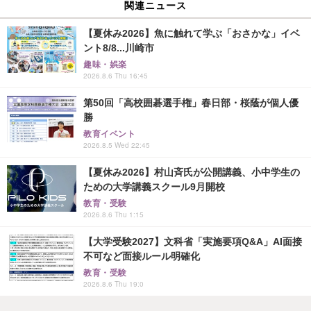
関連ニュース
【夏休み2026】魚に触れて学ぶ「おさかな」イベ
ント8/8...川崎市
趣味・娯楽
2026.8.6 Thu 16:45
第50回「高校囲碁選手権」春日部・桜蔭が個人優
勝
教育イベント
2026.8.5 Wed 22:45
【夏休み2026】村山斉氏が公開講義、小中学生の
ための大学講義スクール9月開校
教育・受験
2026.8.6 Thu 1:15
【大学受験2027】文科省「実施要項Q&A」AI面接
不可など面接ルール明確化
教育・受験
2026.8.6 Thu 19:0