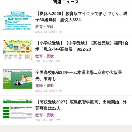
関連ニュース
【夏休み2026】教育版マイクラでまちづくり、親
子30組無料...嘉悦大8/24
教育・受験
2026.8.5 Wed 1:15
【小学校受験】【中学受験】【高校受験】福岡3会
場「私立小中高校展」8/22-23
教育・受験
2026.8.4 Tue 23:45
全国高校麻雀32チーム本選出場...麻布や大阪星
光、東海も
趣味・娯楽
2026.8.5 Wed 1:45
【高校受験2027】広島叡智学園高、出願開始...外
部募集は22人
教育・受験
2026.8.4 Tue 22:15