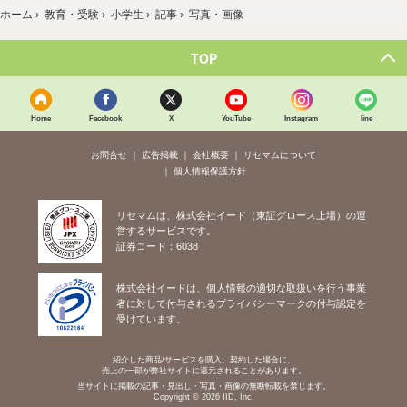
ホーム
›
教育・受験
›
小学生
›
記事
›
写真・画像
TOP
Home
Facebook
X
YouTube
Instagram
line
お問合せ
広告掲載
会社概要
リセマムについて
個人情報保護方針
リセマムは、株式会社イード（東証グロース上場）の運
営するサービスです。
証券コード：6038
株式会社イードは、個人情報の適切な取扱いを行う事業
者に対して付与されるプライバシーマークの付与認定を
受けています。
紹介した商品/サービスを購入、契約した場合に、
売上の一部が弊社サイトに還元されることがあります。
当サイトに掲載の記事・見出し・写真・画像の無断転載を禁じます。
Copyright © 2026 IID, Inc.