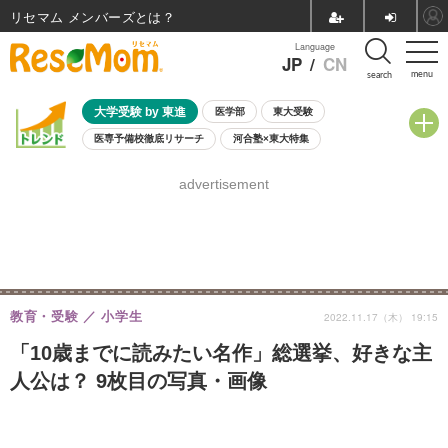
リセマム メンバーズ
Language
JP
/
CN
menu
search
大学受験 by 東進
医学部
東大受験
医専予備校徹底リサーチ
河合塾×東大特集
親子で考える大学選び
高校受験
中学受験
小学校受験
advertisement
共通テスト
夏休み
8月開催学校説明会・相談会
8月開催イベント・WS
全国公立高校 過去問
人気記事
自由研究教材（小学生向け）
自由研究教材（中学生向け）
ランキング
教育・受験
小学生
2022.11.17（木） 19:15
「10歳までに読みたい名作」総選挙、好きな主
人公は？ 9枚目の写真・画像