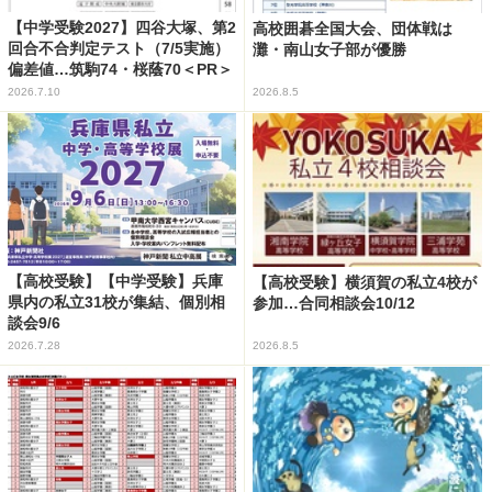
【中学受験2027】四谷大塚、第2
高校囲碁全国大会、団体戦は
回合不合判定テスト（7/5実施）
灘・南山女子部が優勝
偏差値…筑駒74・桜蔭70＜PR＞
2026.7.10
2026.8.5
【高校受験】【中学受験】兵庫
【高校受験】横須賀の私立4校が
県内の私立31校が集結、個別相
参加…合同相談会10/12
談会9/6
2026.7.28
2026.8.5