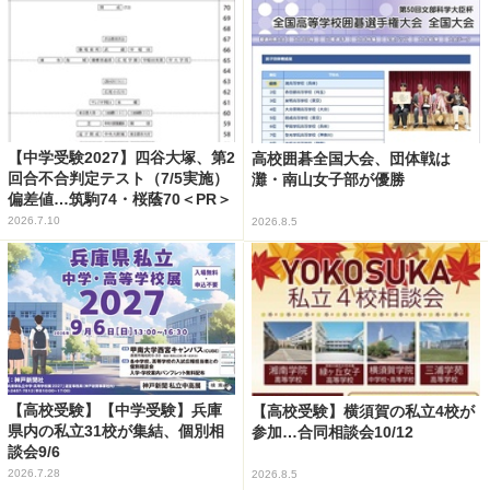
【中学受験2027】四谷大塚、第2
高校囲碁全国大会、団体戦は
回合不合判定テスト（7/5実施）
灘・南山女子部が優勝
偏差値…筑駒74・桜蔭70＜PR＞
2026.7.10
2026.8.5
【高校受験】【中学受験】兵庫
【高校受験】横須賀の私立4校が
県内の私立31校が集結、個別相
参加…合同相談会10/12
談会9/6
2026.7.28
2026.8.5