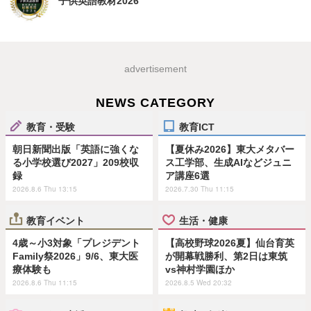
子供英語教材2026
advertisement
NEWS CATEGORY
教育・受験
教育ICT
朝日新聞出版「英語に強くな
【夏休み2026】東大メタバー
る小学校選び2027」209校収
ス工学部、生成AIなどジュニ
録
ア講座6選
2026.8.6 Thu 13:15
2026.7.30 Thu 11:15
教育イベント
生活・健康
4歳～小3対象「プレジデント
【高校野球2026夏】仙台育英
Family祭2026」9/6、東大医
が開幕戦勝利、第2日は東筑
療体験も
vs神村学園ほか
2026.8.6 Thu 11:15
2026.8.5 Wed 20:32