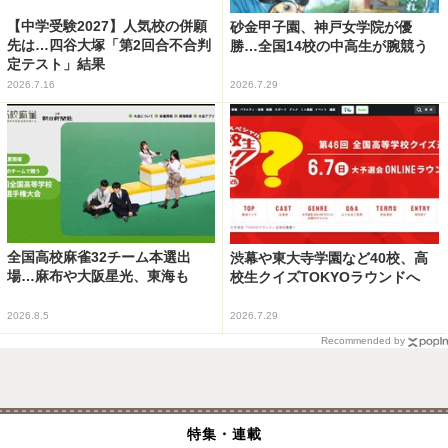
【中学受験2027】人気校の併願
砂金甲子園、神戸女学院が優
先は…四谷大塚「第2回合不合判
勝…全国14校の中高生が腕競う
定テスト」結果
2026.7.16
2026.7.29
全国高校麻雀32チーム本選出
渋幕や東大寺学園など40校、高
場…麻布や大阪星光、東海も
校生クイズTOKYOラウンドへ
2026.8.5
2026.7.29
Recommended by
特集・連載