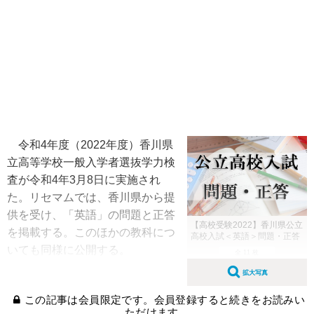
令和4年度（2022年度）香川県
立高等学校一般入学者選抜学力検
査が令和4年3月8日に実施され
た。リセマムでは、香川県から提
供を受け、「英語」の問題と正答
【高校受験2022】香川県公立
を掲載する。このほかの教科につ
高校入試＜英語＞問題・正答
いても同様に公開する。
全 11 枚
拡大写真
この記事は会員限定です。会員登録すると続きをお読みい
ただけます。