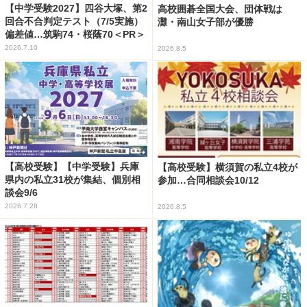
【中学受験2027】四谷大塚、第2
高校囲碁全国大会、団体戦は
回合不合判定テスト（7/5実施）
灘・南山女子部が優勝
偏差値…筑駒74・桜蔭70＜PR＞
2026.7.10
2026.8.5
【高校受験】【中学受験】兵庫
【高校受験】横須賀の私立4校が
県内の私立31校が集結、個別相
参加…合同相談会10/12
談会9/6
2026.7.28
2026.8.5