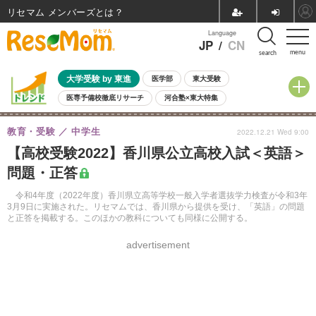
リセマム メンバーズ
Language
JP
/
CN
menu
search
大学受験 by 東進
医学部
東大受験
医専予備校徹底リサーチ
河合塾×東大特集
親子で考える大学選び
高校受験
中学受験
小学校受験
教育・受験
中学生
2022.12.21 Wed 9:00
共通テスト
夏休み
8月開催学校説明会・相談会
【高校受験2022】香川県公立高校入試＜英語＞
8月開催イベント・WS
全国公立高校 過去問
人気記事
問題・正答
自由研究教材（小学生向け）
自由研究教材（中学生向け）
ランキング
令和4年度（2022年度）香川県立高等学校一般入学者選抜学力検査が令和3年
3月9日に実施された。リセマムでは、香川県から提供を受け、「英語」の問題
と正答を掲載する。このほかの教科についても同様に公開する。
advertisement