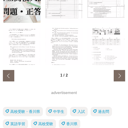
‹
1
/
2
advertisement
高校受験・香川県
中学生
入試
過去問
英語学習
高校受験
香川県