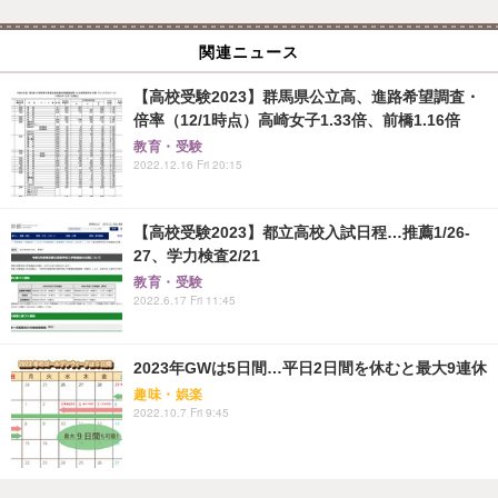
関連ニュース
【高校受験2023】群馬県公立高、進路希望調査・
倍率（12/1時点）高崎女子1.33倍、前橋1.16倍
教育・受験
2022.12.16 Fri 20:15
【高校受験2023】都立高校入試日程…推薦1/26-
27、学力検査2/21
教育・受験
2022.6.17 Fri 11:45
2023年GWは5日間…平日2日間を休むと最大9連休
趣味・娯楽
2022.10.7 Fri 9:45