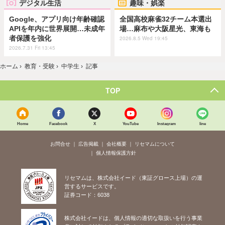
デジタル生活
趣味・娯楽
Google、アプリ向け年齢確認
全国高校麻雀32チーム本選出
APIを年内に世界展開…未成年
場…麻布や大阪星光、東海も
者保護を強化
2026.8.5 Wed 19:45
2026.7.31 Fri 13:45
ホーム
›
教育・受験
›
中学生
›
記事
TOP
Home
Facebook
X
YouTube
Instagram
line
お問合せ
広告掲載
会社概要
リセマムについて
個人情報保護方針
リセマムは、株式会社イード（東証グロース上場）の運
営するサービスです。
証券コード：6038
株式会社イードは、個人情報の適切な取扱いを行う事業