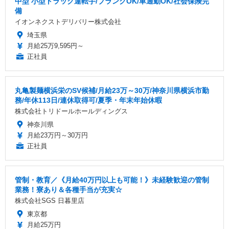
中型 小型トラック運転手/ブランクOK/車通勤OK/社会保険完
備
イオンネクストデリバリー株式会社
埼玉県
月給25万9,595円～
正社員
丸亀製麺横浜栄のSV候補/月給23万～30万/神奈川県横浜市勤
務/年休113日/連休取得可/夏季・年末年始休暇
株式会社トリドールホールディングス
神奈川県
月給23万円～30万円
正社員
管制・教育／《月給40万円以上も可能！》未経験歓迎の管制
業務！寮あり＆各種手当が充実☆
株式会社SGS 日暮里店
東京都
月給25万円