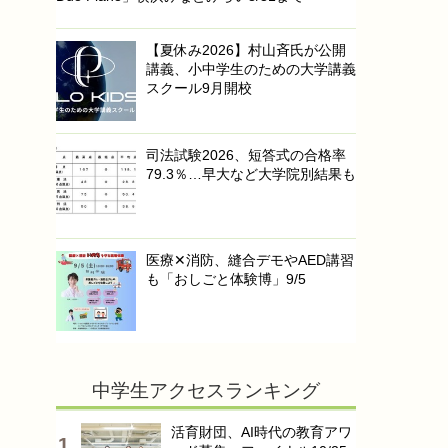
【夏休み2026】村山斉氏が公開
講義、小中学生のための大学講義
スクール9月開校
司法試験2026、短答式の合格率
79.3％…早大など大学院別結果も
医療✕消防、縫合デモやAED講習
も「おしごと体験博」9/5
中学生アクセスランキング
活育財団、AI時代の教育アワ