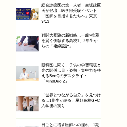
総合診療医の第一人者・生坂政臣
氏が登壇…医学部受験イベント
「医師を目指す君たちへ」東京
9/13
難関大受験の新戦略…一般×推薦
を賢く併願する高校1、2年生か
らの「複線設計」
眼科医に聞く、子供の学習環境と
光の関係…目・姿勢・集中力を整
えるBenQのデスクライト
「MindDuo 2」
「世界とつながる自分」を見つけ
る…1期生が語る、星野高校GFC
入学後の実り
日ごとに増す医師への憧れ…1期