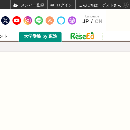
ログイン
こんにちは、ゲストさん
Language
JP
/
CN
ント
大学受験 by 東進