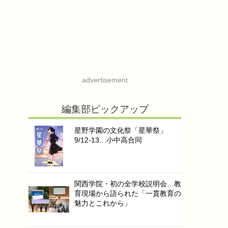
advertisement
編集部ピックアップ
星野学園の文化祭「星華祭」
9/12-13…小中高合同
関西学院・初の全学校説明会…教
育現場から語られた「一貫教育の
魅力とこれから」