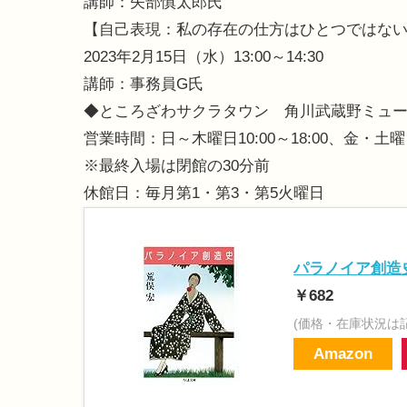
講師：矢部慎太郎氏
【自己表現：私の存在の仕方はひとつではな
2023年2月15日（水）13:00～14:30
講師：事務員G氏
◆
ところざわサクラタウン 角川武蔵野ミュ
営業時間：日～木曜日10:00～18:00、金・土曜日1
※最終入場は閉館の30分前
休館日：毎月第1・第3・第5火曜日
パラノイア創造史
￥682
(価格・在庫状況は
Amazon