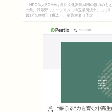
NPO法人SOMAは角川文化振興財団の協力のもと、
の角川武蔵野ミュージアム（埼玉県所沢市）にて中
費1万5,000円（税込）。定員30名（予定）。