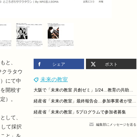
のもと、
シェア
ポスト
わサクラタウ
未来の教室
市）にて中
」を開校す
大阪で「未来の教室 共創ゼミ」1/24…教育の共助を議論
予定）。
経産省「未来の教室」最終報告会…参加事業者が登壇3/6
経産省「未来の教室」5プログラムで参加者募集
として、
編集部にメッセージを送る
として採択
ること」を